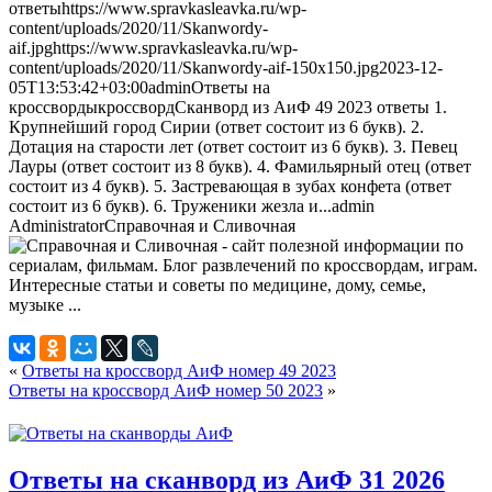
ответы
https://www.spravkasleavka.ru/wp-
content/uploads/2020/11/Skanwordy-
aif.jpg
https://www.spravkasleavka.ru/wp-
content/uploads/2020/11/Skanwordy-aif-150x150.jpg
2023-12-
05T13:53:42+03:00
admin
Ответы на
кроссворды
кроссворд
Сканворд из АиФ 49 2023 ответы 1.
Крупнейший город Сирии (ответ состоит из 6 букв). 2.
Дотация на старости лет (ответ состоит из 6 букв). 3. Певец
Лауры (ответ состоит из 8 букв). 4. Фамильярный отец (ответ
состоит из 4 букв). 5. Застревающая в зубах конфета (ответ
состоит из 6 букв). 6. Труженики жезла и...
admin
Administrator
Справочная и Сливочная
«
Ответы на кроссворд АиФ номер 49 2023
Ответы на кроссворд АиФ номер 50 2023
»
Ответы на сканворд из АиФ 31 2026