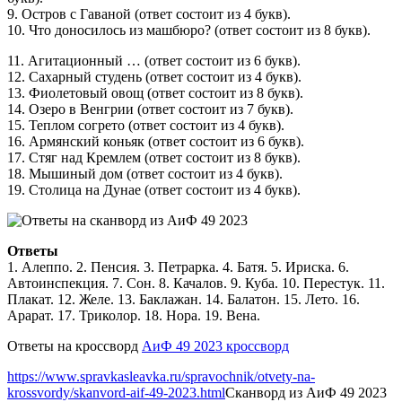
9. Остров с Гаваной (ответ состоит из 4 букв).
10. Что доносилось из машбюро? (ответ состоит из 8 букв).
11. Агитационный … (ответ состоит из 6 букв).
12. Сахарный студень (ответ состоит из 4 букв).
13. Фиолетовый овощ (ответ состоит из 8 букв).
14. Озеро в Венгрии (ответ состоит из 7 букв).
15. Теплом согрето (ответ состоит из 4 букв).
16. Армянский коньяк (ответ состоит из 6 букв).
17. Стяг над Кремлем (ответ состоит из 8 букв).
18. Мышиный дом (ответ состоит из 4 букв).
19. Столица на Дунае (ответ состоит из 4 букв).
Ответы
1. Алеппо. 2. Пенсия. 3. Петрарка. 4. Батя. 5. Ириска. 6.
Автоинспекция. 7. Сон. 8. Качалов. 9. Куба. 10. Перестук. 11.
Плакат. 12. Желе. 13. Баклажан. 14. Балатон. 15. Лето. 16.
Арарат. 17. Триколор. 18. Нора. 19. Вена.
Ответы на кроссворд
АиФ 49 2023 кроссворд
https://www.spravkasleavka.ru/spravochnik/otvety-na-
krossvordy/skanvord-aif-49-2023.html
Сканворд из АиФ 49 2023