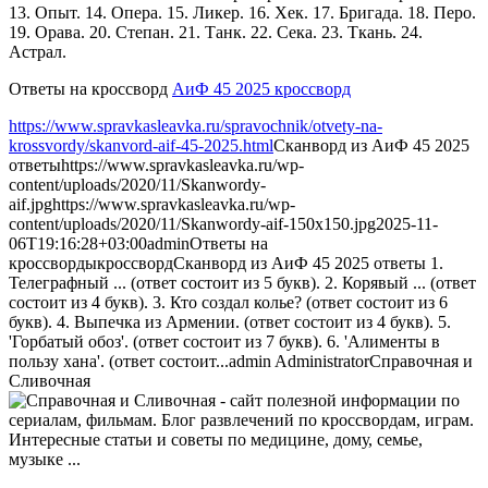
13. Опыт. 14. Опера. 15. Ликер. 16. Хек. 17. Бригада. 18. Перо.
19. Орава. 20. Степан. 21. Танк. 22. Сека. 23. Ткань. 24.
Астрал.
Ответы на кроссворд
АиФ 45 2025 кроссворд
https://www.spravkasleavka.ru/spravochnik/otvety-na-
krossvordy/skanvord-aif-45-2025.html
Сканворд из АиФ 45 2025
ответы
https://www.spravkasleavka.ru/wp-
content/uploads/2020/11/Skanwordy-
aif.jpg
https://www.spravkasleavka.ru/wp-
content/uploads/2020/11/Skanwordy-aif-150x150.jpg
2025-11-
06T19:16:28+03:00
admin
Ответы на
кроссворды
кроссворд
Сканворд из АиФ 45 2025 ответы 1.
Телеграфный ... (ответ состоит из 5 букв). 2. Корявый ... (ответ
состоит из 4 букв). 3. Кто создал колье? (ответ состоит из 6
букв). 4. Выпечка из Армении. (ответ состоит из 4 букв). 5.
'Горбатый обоз'. (ответ состоит из 7 букв). 6. 'Алименты в
пользу хана'. (ответ состоит...
admin
Administrator
Справочная и
Сливочная