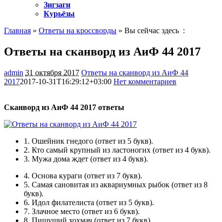
Зигзаги
Курьёзы
Главная
»
Ответы на кроссворды
» Вы сейчас здесь :
Ответы на сканворд из АиФ 44 2017
admin
31 октября 2017
Ответы на сканворд из АиФ 44
2017
2017-10-31T16:29:12+03:00
Нет комментариев
1137
Сканворд из АиФ 44 2017 ответы
1.
Ошейник гнедого
(ответ из 5 букв).
2.
Кто самый крупный из ластоногих
(ответ из 4 букв).
3.
Мужа дома ждет
(ответ из 4 букв).
4.
Основа кураги
(ответ из 7 букв).
5.
Самая сановитая из аквариумных рыбок
(ответ из 8
букв).
6.
Идол филателиста
(ответ из 5 букв).
7.
Злачное место
(ответ из 6 букв).
8.
Пишущий хохмач
(ответ из 7 букв).