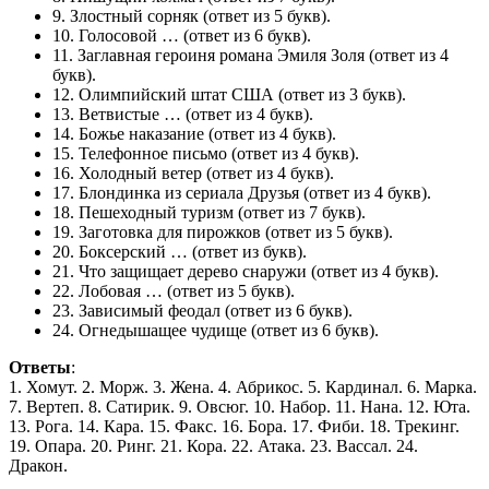
9.
Злостный сорняк
(ответ из 5 букв).
10.
Голосовой …
(ответ из 6 букв).
11.
Заглавная героиня романа Эмиля Золя
(ответ из 4
букв).
12.
Олимпийский штат США
(ответ из 3 букв).
13.
Ветвистые …
(ответ из 4 букв).
14.
Божье наказание
(ответ из 4 букв).
15.
Телефонное письмо
(ответ из 4 букв).
16.
Холодный ветер
(ответ из 4 букв).
17.
Блондинка из сериала Друзья
(ответ из 4 букв).
18.
Пешеходный туризм
(ответ из 7 букв).
19.
Заготовка для пирожков
(ответ из 5 букв).
20.
Боксерский …
(ответ из букв).
21.
Что защищает дерево снаружи
(ответ из 4 букв).
22.
Лобовая …
(ответ из 5 букв).
23.
Зависимый феодал
(ответ из 6 букв).
24.
Огнедышащее чудище
(ответ из 6 букв).
Ответы
:
1. Хомут. 2. Морж. 3. Жена. 4. Абрикос. 5. Кардинал. 6. Марка.
7. Вертеп. 8. Сатирик. 9. Овсюг. 10. Набор. 11. Нана. 12. Юта.
13. Рога. 14. Кара. 15. Факс. 16. Бора. 17. Фиби. 18. Трекинг.
19. Опара. 20. Ринг. 21. Кора. 22. Атака. 23. Вассал. 24.
Дракон.