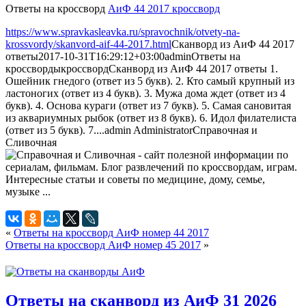
Ответы на кроссворд
АиФ 44 2017 кроссворд
https://www.spravkasleavka.ru/spravochnik/otvety-na-
krossvordy/skanvord-aif-44-2017.html
Сканворд из АиФ 44 2017
ответы
2017-10-31T16:29:12+03:00
admin
Ответы на
кроссворды
кроссворд
Сканворд из АиФ 44 2017 ответы 1.
Ошейник гнедого (ответ из 5 букв). 2. Кто самый крупный из
ластоногих (ответ из 4 букв). 3. Мужа дома ждет (ответ из 4
букв). 4. Основа кураги (ответ из 7 букв). 5. Самая сановитая
из аквариумных рыбок (ответ из 8 букв). 6. Идол филателиста
(ответ из 5 букв). 7....
admin
Administrator
Справочная и
Сливочная
«
Ответы на кроссворд АиФ номер 44 2017
Ответы на кроссворд АиФ номер 45 2017
»
Ответы на сканворд из АиФ 31 2026