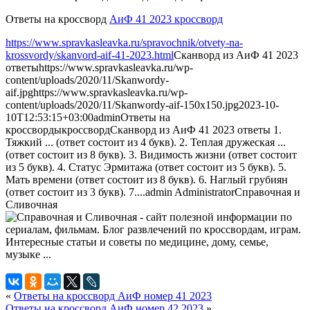
Ответы на кроссворд
АиФ 41 2023 кроссворд
https://www.spravkasleavka.ru/spravochnik/otvety-na-
krossvordy/skanvord-aif-41-2023.html
Сканворд из АиФ 41 2023
ответы
https://www.spravkasleavka.ru/wp-
content/uploads/2020/11/Skanwordy-
aif.jpg
https://www.spravkasleavka.ru/wp-
content/uploads/2020/11/Skanwordy-aif-150x150.jpg
2023-10-
10T12:53:15+03:00
admin
Ответы на
кроссворды
кроссворд
Сканворд из АиФ 41 2023 ответы 1.
Тяжкий ... (ответ состоит из 4 букв). 2. Теплая дружеская ...
(ответ состоит из 8 букв). 3. Видимость жизни (ответ состоит
из 5 букв). 4. Статус Эрмитажа (ответ состоит из 5 букв). 5.
Мать времени (ответ состоит из 8 букв). 6. Наглый грубиян
(ответ состоит из 3 букв). 7....
admin
Administrator
Справочная и
Сливочная
«
Ответы на кроссворд АиФ номер 41 2023
Ответы на кроссворд АиФ номер 42 2023
»