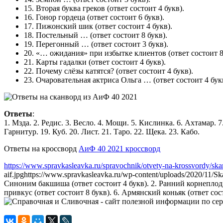
15.
Вторая буква греков
(ответ состоит 4 букв).
16.
Гонор гордеца
(ответ состоит 6 букв).
17.
Пижонский шик
(ответ состоит 4 букв).
18.
Постельный …
(ответ состоит 8 букв).
19.
Перегонный …
(ответ состоит 3 букв).
20.
«… ожидания» при избытке клиентов
(ответ состоит 8
21.
Карты гадалки
(ответ состоит 4 букв).
22.
Почему слёзы катятся?
(ответ состоит 4 букв).
23.
Очаровательная актриса Ольга …
(ответ состоит 4 бук
Ответы
:
1. Мзда. 2. Редис. 3. Весло. 4. Мощи. 5. Кислинка. 6. Ахтамар. 7
Гарнитур. 19. Куб. 20. Лист. 21. Таро. 22. Щека. 23. Кабо.
Ответы на кроссворд
АиФ 40 2021 кроссворд
https://www.spravkasleavka.ru/spravochnik/otvety-na-krossvordy/ska
aif.jpg
https://www.spravkasleavka.ru/wp-content/uploads/2020/11/S
Синоним бакшиша (ответ состоит 4 букв). 2. Ранний корнеплод (о
привкус (ответ состоит 8 букв). 6. Армянский коньяк (ответ сост