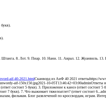
 букв).
в).
. Штанга. 8. Лот. 9. Пиар. 10. Нани. 11. Аврал. 12. Жуанвиль. 13.
nvord-aif-40-2021.html
Сканворд из АиФ 40 2021 ответы
https://ww
kanwordy-aif-150x150.jpg
2021-10-05T13:46:42+03:00
admin
Ответы н
твет состоит 5 букв). 3. Приложение к каноэ (ответ состоит 5 бу
оит 7 букв). 7. Что выжимает тяжелоатлет? (ответ состоит 6...
ad