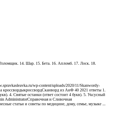
 Взломщик. 14. Шар. 15. Бета. 16. Апломб. 17. Лоск. 18.
w.spravkasleavka.ru/wp-content/uploads/2020/11/Skanwordy-
а кроссворды
кроссворд
Сканворд из АиФ 40 2021 ответы 1.
кв). 4. Святые останки (ответ состоит 4 букв). 5. Уксусный
min
Administrator
Справочная и Сливочная