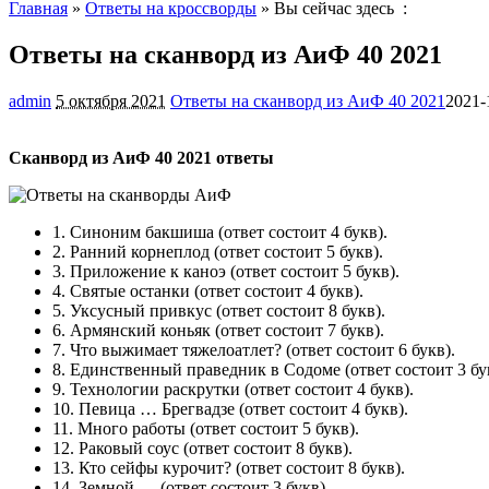
Главная
»
Ответы на кроссворды
» Вы сейчас здесь :
Ответы на сканворд из АиФ 40 2021
admin
5 октября 2021
Ответы на сканворд из АиФ 40 2021
2021-
Сканворд из АиФ 40 2021 ответы
1.
Синоним бакшиша
(ответ состоит 4 букв).
2.
Ранний корнеплод
(ответ состоит 5 букв).
3.
Приложение к каноэ
(ответ состоит 5 букв).
4.
Святые останки
(ответ состоит 4 букв).
5.
Уксусный привкус
(ответ состоит 8 букв).
6.
Армянский коньяк
(ответ состоит 7 букв).
7.
Что выжимает тяжелоатлет?
(ответ состоит 6 букв).
8.
Единственный праведник в Содоме
(ответ состоит 3 бу
9.
Технологии раскрутки
(ответ состоит 4 букв).
10.
Певица … Брегвадзе
(ответ состоит 4 букв).
11.
Много работы
(ответ состоит 5 букв).
12.
Раковый соус
(ответ состоит 8 букв).
13.
Кто сейфы курочит?
(ответ состоит 8 букв).
14.
Земной …
(ответ состоит 3 букв).