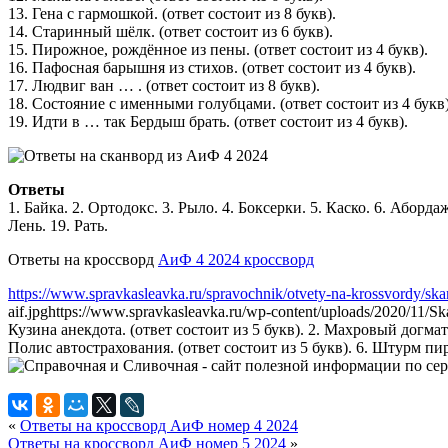
13. Гена с гармошкой. (ответ состоит из 8 букв).
14. Старинный шёлк. (ответ состоит из 6 букв).
15. Пирожное, рождённое из пены. (ответ состоит из 4 букв).
16. Пафосная барышня из стихов. (ответ состоит из 4 букв).
17. Людвиг ван … . (ответ состоит из 8 букв).
18. Состояние с именными голубцами. (ответ состоит из 4 букв)
19. Идти в … так Бердыш брать. (ответ состоит из 4 букв).
Ответы
1. Байка. 2. Ортодокс. 3. Рыло. 4. Боксерки. 5. Каско. 6. Абордаж
Лень. 19. Рать.
Ответы на кроссворд
АиФ 4 2024 кроссворд
https://www.spravkasleavka.ru/spravochnik/otvety-na-krossvordy/ska
aif.jpg
https://www.spravkasleavka.ru/wp-content/uploads/2020/11/S
Кузина анекдота. (ответ состоит из 5 букв). 2. Махровый догмати
Полис автострахования. (ответ состоит из 5 букв). 6. Штурм пира
«
Ответы на кроссворд АиФ номер 4 2024
Ответы на кроссворд АиФ номер 5 2024
»