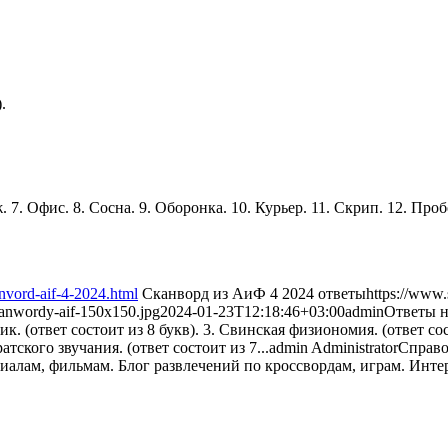
.
. 7. Офис. 8. Сосна. 9. Оборонка. 10. Курьер. 11. Скрип. 12. Пробо
nvord-aif-4-2024.html
Сканворд из АиФ 4 2024 ответы
https://www
kanwordy-aif-150x150.jpg
2024-01-23T12:18:46+03:00
admin
Ответы н
к. (ответ состоит из 8 букв). 3. Свинская физиономия. (ответ состо
тского звучания. (ответ состоит из 7...
admin
Administrator
Справо