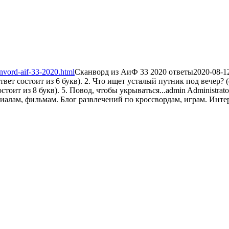
nvord-aif-33-2020.html
Сканворд из АиФ 33 2020 ответы
2020-08-1
т состоит из 6 букв). 2. Что ищет усталый путник под вечер? (отв
стоит из 8 букв). 5. Повод, чтобы укрываться...
admin
Administrato