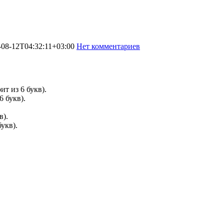
-08-12T04:32:11+03:00
Нет комментариев
799
ит из 6 букв).
6 букв).
в).
букв).