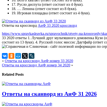
16.
Всего хватает
(ответ состоит из 8 букв).
17.
Русло диспута
(ответ состоит из 4 букв).
18.
… Ленина
(ответ состоит из 8 букв).
19.
Игровая площадка
(ответ состоит из 4 букв).
Ответы на кроссворд
АиФ 33 2020 кроссворд
https://www.spravkasleavka.ru/spravochnik/otvety-na-krossvordy/ska
33 2020 ответы 1. Лучший друг мультяшного домовенка Кузи (отве
состоит из 13 букв). 4. Русский голос миссис Даутфайр (ответ со
«
Ответы на кроссворд АиФ номер 33 2020
Ответы на кроссворд АиФ номер 34 2020
»
Related Posts
Ответы на сканворд из АиФ 31 2026