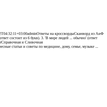
2T04:32:11+03:00
admin
Ответы на кроссворды
Сканворд из АиФ
ет состоит из 6 букв). 3. 'В мире людей ... обычно' (ответ
r
Справочная и Сливочная