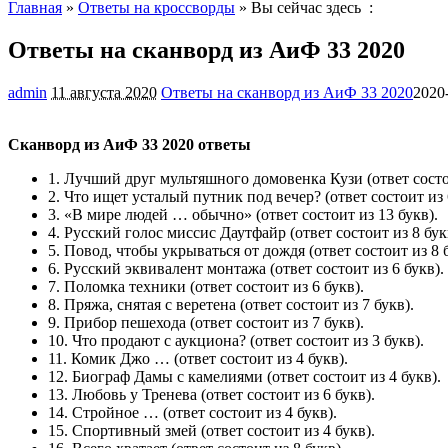
Главная
»
Ответы на кроссворды
» Вы сейчас здесь :
Ответы на сканворд из АиФ 33 2020
admin
11 августа 2020
Ответы на сканворд из АиФ 33 2020
2020
Сканворд из АиФ 33 2020 ответы
1.
Лучший друг мультяшного домовенка Кузи
(ответ состо
2.
Что ищет усталый путник под вечер?
(ответ состоит из 
3.
«В мире людей … обычно»
(ответ состоит из 13 букв).
4.
Русский голос миссис Даутфайр
(ответ состоит из 8 бук
5.
Повод, чтобы укрываться от дождя
(ответ состоит из 8 
6.
Русский эквивалент монтажа
(ответ состоит из 6 букв).
7.
Поломка техники
(ответ состоит из 6 букв).
8.
Пряжа, снятая с веретена
(ответ состоит из 7 букв).
9.
Прибор пешехода
(ответ состоит из 7 букв).
10.
Что продают с аукциона?
(ответ состоит из 3 букв).
11.
Комик Джо …
(ответ состоит из 4 букв).
12.
Биограф Дамы с камелиями
(ответ состоит из 4 букв).
13.
Любовь у Тренева
(ответ состоит из 6 букв).
14.
Стройное …
(ответ состоит из 4 букв).
15.
Спортивный змей
(ответ состоит из 4 букв).