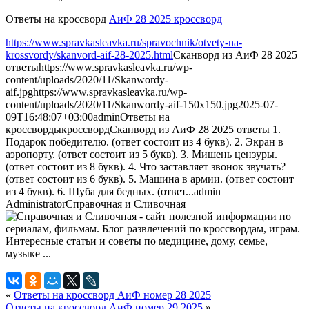
Ответы на кроссворд
АиФ 28 2025 кроссворд
https://www.spravkasleavka.ru/spravochnik/otvety-na-
krossvordy/skanvord-aif-28-2025.html
Сканворд из АиФ 28 2025
ответы
https://www.spravkasleavka.ru/wp-
content/uploads/2020/11/Skanwordy-
aif.jpg
https://www.spravkasleavka.ru/wp-
content/uploads/2020/11/Skanwordy-aif-150x150.jpg
2025-07-
09T16:48:07+03:00
admin
Ответы на
кроссворды
кроссворд
Сканворд из АиФ 28 2025 ответы 1.
Подарок победителю. (ответ состоит из 4 букв). 2. Экран в
аэропорту. (ответ состоит из 5 букв). 3. Мишень цензуры.
(ответ состоит из 8 букв). 4. Что заставляет звонок звучать?
(ответ состоит из 6 букв). 5. Машина в армии. (ответ состоит
из 4 букв). 6. Шуба для бедных. (ответ...
admin
Administrator
Справочная и Сливочная
«
Ответы на кроссворд АиФ номер 28 2025
Ответы на кроссворд АиФ номер 29 2025
»