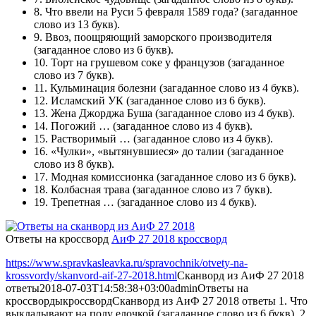
8.
Что ввели на Руси 5 февраля 1589 года?
(загаданное
слово из 13 букв).
9.
Ввоз, поощряющий заморского производителя
(загаданное слово из 6 букв).
10.
Торт на грушевом соке у французов
(загаданное
слово из 7 букв).
11.
Кульминация болезни
(загаданное слово из 4 букв).
12.
Исламский УК
(загаданное слово из 6 букв).
13.
Жена Джорджа Буша
(загаданное слово из 4 букв).
14.
Погожий …
(загаданное слово из 4 букв).
15.
Растворимый …
(загаданное слово из 4 букв).
16.
«Чулки», «вытянувшиеся» до талии
(загаданное
слово из 8 букв).
17.
Модная комиссионка
(загаданное слово из 6 букв).
18.
Колбасная трава
(загаданное слово из 7 букв).
19.
Трепетная …
(загаданное слово из 4 букв).
Ответы на кроссворд
АиФ 27 2018 кроссворд
https://www.spravkasleavka.ru/spravochnik/otvety-na-
krossvordy/skanvord-aif-27-2018.html
Сканворд из АиФ 27 2018
ответы
2018-07-03T14:58:38+03:00
admin
Ответы на
кроссворды
кроссворд
Сканворд из АиФ 27 2018 ответы 1. Что
выкладывают на полу елочкой (загаданное слово из 6 букв). 2.