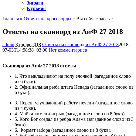
Зигзаги
Курьёзы
Главная
»
Ответы на кроссворды
» Вы сейчас здесь :
Ответы на сканворд из АиФ 27 2018
admin
3 июля 2018
Ответы на сканворд из АиФ 27 2018
2018-
07-03T14:58:38+03:00
Нет комментариев
2922
Сканворд из АиФ 27 2018 ответы
1.
Что выкладывают на полу елочкой
(загаданное слово
из 6 букв).
2.
Официальная рыба штата Невада
(загаданное слово из
6 букв).
3.
Перец, улучшающий работу печени
(загаданное слово
из 4 букв).
4.
Майка «имени игры»
(загаданное слово из 8 букв).
5.
Кого Бог создал из ребра Адама
(загаданное слово из 3
букв).
6.
Формат забора
(загаданное слово из 8 букв).
7.
Библейское чудовище
(загаданное слово из 8 букв).