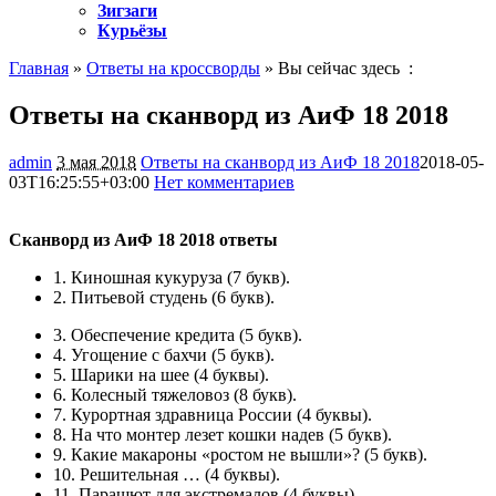
Зигзаги
Курьёзы
Главная
»
Ответы на кроссворды
» Вы сейчас здесь :
Ответы на сканворд из АиФ 18 2018
admin
3 мая 2018
Ответы на сканворд из АиФ 18 2018
2018-05-
03T16:25:55+03:00
Нет комментариев
1303
Сканворд из АиФ 18 2018 ответы
1.
Киношная кукуруза
(7 букв).
2.
Питьевой студень
(6 букв).
3.
Обеспечение кредита
(5 букв).
4.
Угощение с бахчи
(5 букв).
5.
Шарики на шее
(4 буквы).
6.
Колесный тяжеловоз
(8 букв).
7.
Курортная здравница России
(4 буквы).
8.
На что монтер лезет кошки надев
(5 букв).
9.
Какие макароны «ростом не вышли»?
(5 букв).
10.
Решительная …
(4 буквы).
11.
Парашют для экстремалов
(4 буквы).