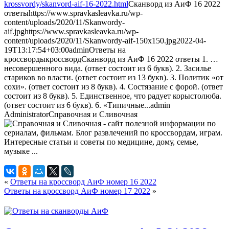
krossvordy/skanvord-aif-16-2022.html
Сканворд из АиФ 16 2022
ответы
https://www.spravkasleavka.ru/wp-
content/uploads/2020/11/Skanwordy-
aif.jpg
https://www.spravkasleavka.ru/wp-
content/uploads/2020/11/Skanwordy-aif-150x150.jpg
2022-04-
19T13:17:54+03:00
admin
Ответы на
кроссворды
кроссворд
Сканворд из АиФ 16 2022 ответы 1. …
несовершенного вида. (ответ состоит из 6 букв). 2. Засилье
стариков во власти. (ответ состоит из 13 букв). 3. Политик «от
сохи». (ответ состоит из 8 букв). 4. Состязание с форой. (ответ
состоит из 8 букв). 5. Единственное, что радует корыстолюба.
(ответ состоит из 6 букв). 6. «Типичные...
admin
Administrator
Справочная и Сливочная
«
Ответы на кроссворд АиФ номер 16 2022
Ответы на кроссворд АиФ номер 17 2022
»