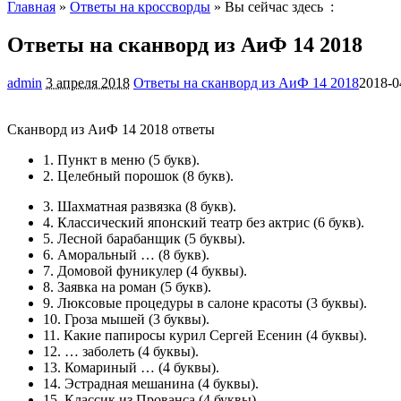
Главная
»
Ответы на кроссворды
» Вы сейчас здесь :
Ответы на сканворд из АиФ 14 2018
admin
3 апреля 2018
Ответы на сканворд из АиФ 14 2018
2018-0
Сканворд из АиФ 14 2018 ответы
1.
Пункт в меню
(5 букв).
2.
Целебный порошок
(8 букв).
3.
Шахматная развязка
(8 букв).
4.
Классический японский театр без актрис
(6 букв).
5.
Лесной барабанщик
(5 буквы).
6.
Аморальный …
(8 букв).
7.
Домовой фуникулер
(4 буквы).
8.
Заявка на роман
(5 букв).
9.
Люксовые процедуры в салоне красоты
(3 буквы).
10.
Гроза мышей
(3 буквы).
11.
Какие папиросы курил Сергей Есенин
(4 буквы).
12.
… заболеть
(4 буквы).
13.
Комариный …
(4 буквы).
14.
Эстрадная мешанина
(4 буквы).
15.
Классик из Прованса
(4 буквы).