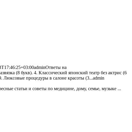
3T17:46:25+03:00
admin
Ответы на
звязка (8 букв). 4. Классический японский театр без актрис (6
. 9. Люксовые процедуры в салоне красоты (3...
admin