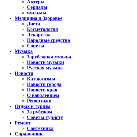
Актеры
Сериалы
Фильмы
Медицина и Здоровье
Диета
Косметология
Лекарства
Народные средства
Советы
Музыка
Зарубежная музыка
Новости музыки
Русская музыка
Новости
Катаклизмы
Новости города
Новости края
О наболевшем
Репортажи
Отдых и туризм
За рубежом
Советы туристу
Ремонт
Сантехника
Справочник