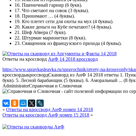
16.
Пшеничный гарнир
(6 букв).
17.
Что сметают на совок
(3 буквы).
18.
Принимают …
(4 буквы).
19.
Кто плетет сети для охоты на мух
(4 буквы).
20.
Какие деньги на Кубе печатают?
(4 буквы).
21.
Шеф Абвера
(7 букв).
22.
Штурман марионетки
(8 букв).
23.
Священник из французского прихода
(4 буквы).
Ответы на кроссворд
АиФ 14 2018 кроссворд
https://www.spravkasleavka.ru/spravochnik/otvety-na-krossvordy/ska
кроссворды
кроссворд
Сканворд из АиФ 14 2018 ответы 1. Пункт 
букв). 5. Лесной барабанщик (5 буквы). 6. Аморальный ... (8 бу
Administrator
Справочная и Сливочная
«
Ответы на кроссворд АиФ номер 14 2018
Ответы на кроссворд АиФ номер 15 2018
»