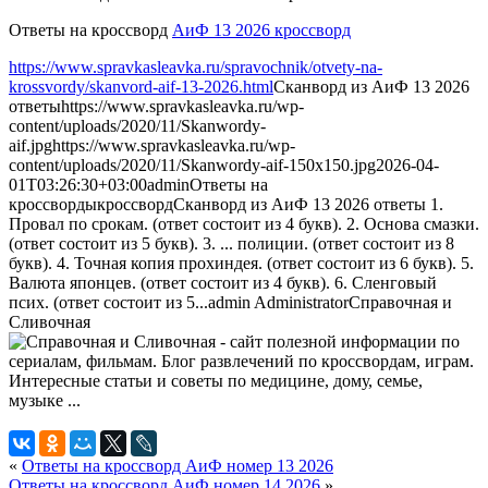
Ответы на кроссворд
АиФ 13 2026 кроссворд
https://www.spravkasleavka.ru/spravochnik/otvety-na-
krossvordy/skanvord-aif-13-2026.html
Сканворд из АиФ 13 2026
ответы
https://www.spravkasleavka.ru/wp-
content/uploads/2020/11/Skanwordy-
aif.jpg
https://www.spravkasleavka.ru/wp-
content/uploads/2020/11/Skanwordy-aif-150x150.jpg
2026-04-
01T03:26:30+03:00
admin
Ответы на
кроссворды
кроссворд
Сканворд из АиФ 13 2026 ответы 1.
Провал по срокам. (ответ состоит из 4 букв). 2. Основа смазки.
(ответ состоит из 5 букв). 3. ... полиции. (ответ состоит из 8
букв). 4. Точная копия прохиндея. (ответ состоит из 6 букв). 5.
Валюта японцев. (ответ состоит из 4 букв). 6. Сленговый
псих. (ответ состоит из 5...
admin
Administrator
Справочная и
Сливочная
«
Ответы на кроссворд АиФ номер 13 2026
Ответы на кроссворд АиФ номер 14 2026
»