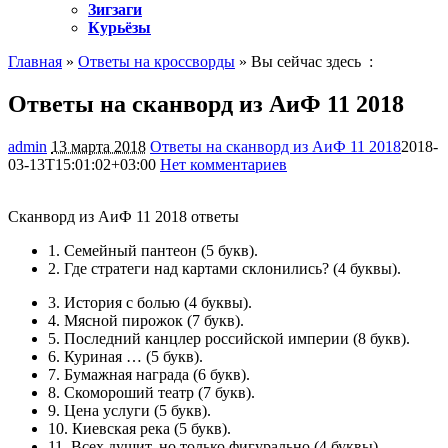
Зигзаги
Курьёзы
Главная
»
Ответы на кроссворды
» Вы сейчас здесь :
Ответы на сканворд из АиФ 11 2018
admin
13 марта 2018
Ответы на сканворд из АиФ 11 2018
2018-
03-13T15:01:02+03:00
Нет комментариев
1285
Сканворд из АиФ 11 2018 ответы
1.
Семейный пантеон
(5 букв).
2.
Где стратеги над картами склонились?
(4 буквы).
3.
История с болью
(4 буквы).
4.
Мясной пирожок
(7 букв).
5.
Последний канцлер российской империи
(8 букв).
6.
Куриная …
(5 букв).
7.
Бумажная награда
(6 букв).
8.
Скомороший театр
(7 букв).
9.
Цена услуги
(5 букв).
10.
Киевская река
(5 букв).
11.
Всех душит, но только фигурально
(4 буквы).