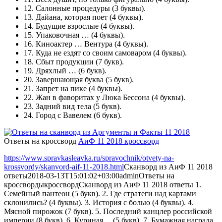
12.
Салонные процедуры
(3 буквы).
13.
Дайана, которая поет
(4 буквы).
14.
Будущие взрослые
(4 буквы).
15.
Упаковочная …
(4 буквы).
16.
Киноактер … Вентура
(4 буквы).
17.
Куда не ездят со своим самоваром
(4 буквы).
18.
Сбыт продукции
(7 букв).
19.
Дряхлый …
(6 букв).
20.
Завершающая буква
(5 букв).
21.
Запрет на пике
(4 буквы).
22.
Жан в фаворитах у Люка Бессона
(4 буквы).
23.
Задний вид тела
(5 букв).
24.
Город с Вавелем
(6 букв).
Ответы на кроссворд
АиФ 11 2018 кроссворд
https://www.spravkasleavka.ru/spravochnik/otvety-na-
krossvordy/skanvord-aif-11-2018.html
Сканворд из АиФ 11 2018
ответы
2018-03-13T15:01:02+03:00
admin
Ответы на
кроссворды
кроссворд
Сканворд из АиФ 11 2018 ответы 1.
Семейный пантеон (5 букв). 2. Где стратеги над картами
склонились? (4 буквы). 3. История с болью (4 буквы). 4.
Мясной пирожок (7 букв). 5. Последний канцлер российской
империи (8 букв). 6. Куриная ... (5 букв). 7. Бумажная награда