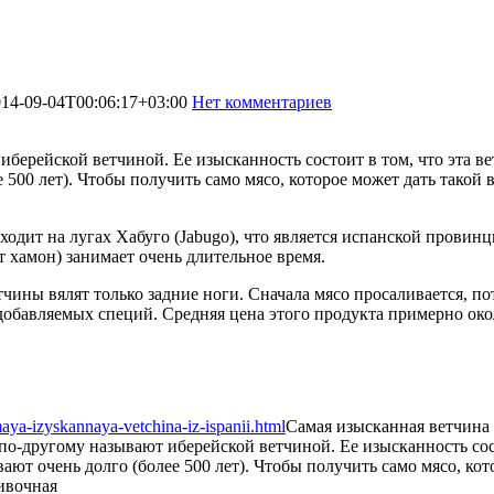
14-09-04T00:06:17+03:00
Нет комментариев
1255
ерейской ветчиной. Ее изысканность состоит в том, что эта вет
е 500 лет). Чтобы получить само мясо, которое может дать тако
ходит на лугах Хабуго (Jabugo), что является испанской провинц
 хамон) занимает очень длительное время.
тчины вялят только задние ноги. Сначала мясо просаливается, п
добавляемых специй. Средняя цена этого продукта примерно окол
aya-izyskannaya-vetchina-iz-ispanii.html
Самая изысканная ветчина 
-другому называют иберейской ветчиной. Ее изысканность состо
ют очень долго (более 500 лет). Чтобы получить само мясо, кот
ивочная