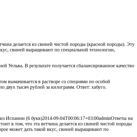
чина делается из свиней чистой породы (красной породы). Эту
й вкус, свиней выращивают по специальной технологии,
ией Уельва. В результате получается сбалансированное качество
отом вымачивается в растворе со специями по особой
о двух тысяч рублей за килограмм. Ответ: хабуго.
из Испании (6 букв)
2014-09-04T00:06:17+03:00
admin
Ответы на
ит в том, что эта ветчина делается из свиней чистой породы
орое может дать такой вкус, свиней выращивают по