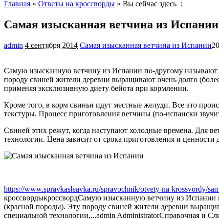
Главная
»
Ответы на кроссворды
» Вы сейчас здесь :
Самая изысканная ветчина из Испании
admin
4 сентября 2014
Самая изысканная ветчина из Испании
20
Самую изысканную ветчину из Испании по-другому называют иб
породу свиней жители деревни выращивают
очень долго (боле
применяя эксклюзивную диету бейота при кормлении.
Кроме того, в корм свиньи идут местные желуди. Все это проис
текстуры. Процесс приготовления ветчины (по-испански звучит
Свиней этих режут, когда наступают холодные времена. Для ве
технологии. Цена зависит от срока приготовления и ценности 
https://www.spravkasleavka.ru/spravochnik/otvety-na-krossvordy/sam
кроссворды
кроссворд
Самую изысканную ветчину из Испании по
(красной породы). Эту породу свиней жители деревни выращива
специальной технологии,...
admin
Administrator
Справочная и Сл