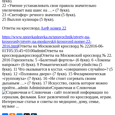
букв).
22 «Умение устанавливать свои правила значительно
увеличивает ваш шанс на …» (7 букв).
23 «Светофор» речного значения (5 букв).
25 Выхлоп кулинара (5 букв).
Ответы на кроссворд
АиФ номер 22
https://www.spravkasleavka.ru/spravochnik/otvety-na-
krossvordy/otvety-na-moskovskij-krossvord-nomer-22-
2016.html
Ответы на Московский кроссворд № 22
2016-06-
01T05:35:45+03:00
admin
Ответы на
кроссворды
кроссворд
Ответы на Московский кроссворд № 22.
2016 Горизонталь: 5 «Балетный фортель» (6 букв). 6 «Локоны
напрокат» (6 букв). 9 Романтический способ убийства (5
букв). 11 Что оказывается в кустах «совершенно случайно»? (5
букв). 12 «Половина двери» (7 букв). 15 Филармоническая
«групповуха» (7 букв). 16 «Не стоит согревать своим
дыханьем …» (7 букв). 17 Искусство, сквозь которое можно
пройти...
admin
Administrator
Справочная и Сливочная