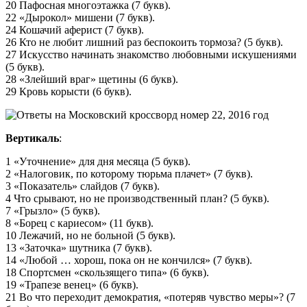
20 Пафосная многоэтажка (7 букв).
22 «Дырокол» мишени (7 букв).
24 Кошачий аферист (7 букв).
26 Кто не любит лишний раз беспокоить тормоза? (5 букв).
27 Искусство начинать знакомство любовными искушениями
(5 букв).
28 «Злейший враг» щетины (6 букв).
29 Кровь корысти (6 букв).
Вертикаль
:
1 «Уточнение» для дня месяца (5 букв).
2 «Налоговик, по которому тюрьма плачет» (7 букв).
3 «Показатель» слайдов (7 букв).
4 Что срывают, но не производственный план? (5 букв).
7 «Грызло» (5 букв).
8 «Борец с кариесом» (11 букв).
10 Лежачий, но не больной (5 букв).
13 «Заточка» шутника (7 букв).
14 «Любой … хорош, пока он не кончился» (7 букв).
18 Спортсмен «скользящего типа» (6 букв).
19 «Трапезе венец» (6 букв).
21 Во что переходит демократия, «потеряв чувство меры»? (7