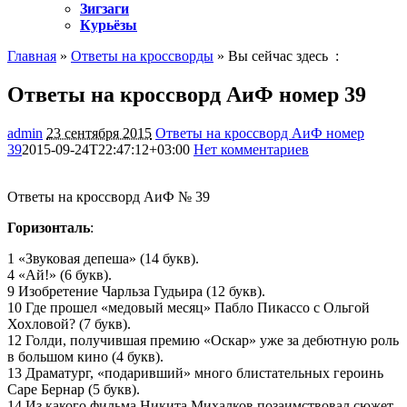
Зигзаги
Курьёзы
Главная
»
Ответы на кроссворды
» Вы сейчас здесь :
Ответы на кроссворд АиФ номер 39
admin
23 сентября 2015
Ответы на кроссворд АиФ номер
39
2015-09-24T22:47:12+03:00
Нет комментариев
1454
Ответы на кроссворд АиФ № 39
Горизонталь
:
1 «Звуковая депеша» (14 букв).
4 «Ай!» (6 букв).
9 Изобретение Чарльза Гудьира (12 букв).
10 Где прошел «медовый месяц» Пабло Пикассо с Ольгой
Хохловой? (7 букв).
12 Голди, получившая премию «Оскар» уже за дебютную роль
в большом кино (4 букв).
13 Драматург, «подаривший» много блистательных героинь
Саре Бернар (5 букв).
14 Из какого фильма Никита Михалков позаимствовал сюжет