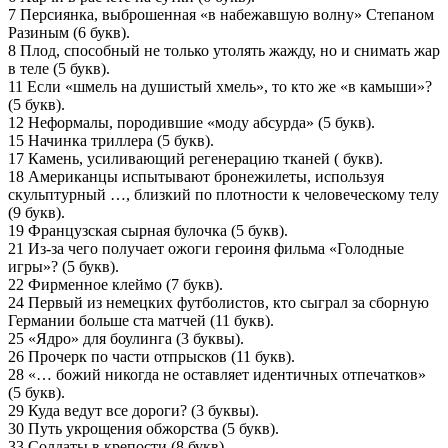
7 Персиянка, выброшенная «в набежавшую волну» Степаном
Разиным (6 букв).
8 Плод, способный не только утолять жажду, но и снимать жар
в теле (5 букв).
11 Если «шмель на душистый хмель», то кто же «в камыши»?
(5 букв).
12 Неформалы, породившие «моду абсурда» (5 букв).
15 Начинка триллера (5 букв).
17 Камень, усиливающий регенерацию тканей ( букв).
18 Американцы испытывают бронежилеты, используя
скульптурный …, близкий по плотности к человеческому телу
(9 букв).
19 Французская сырная булочка (5 букв).
21 Из-за чего получает ожоги героиня фильма «Голодные
игры»? (5 букв).
22 Фирменное клеймо (7 букв).
24 Первый из немецких футболистов, кто сыграл за сборную
Германии больше ста матчей (11 букв).
25 «Ядро» для боулинга (3 буквы).
26 Прочерк по части отпрысков (11 букв).
28 «… божий никогда не оставляет идентичных отпечатков»
(5 букв).
29 Куда ведут все дороги? (3 буквы).
30 Путь укрощения обжорства (5 букв).
33 Солдаты в крепости (8 букв).