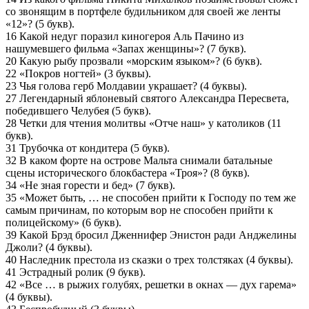
со звонящим в портфеле будильником для своей же ленты
«12»? (5 букв).
16 Какой недуг поразил киногероя Аль Пачино из
нашумевшего фильма «Запах женщины»? (7 букв).
20 Какую рыбу прозвали «морским языком»? (6 букв).
22 «Покров ногтей» (3 буквы).
23 Чья голова герб Молдавии украшает? (4 буквы).
27 Легендарный яблоневый святого Александра Пересвета,
победившего Челубея (5 букв).
28 Четки для чтения молитвы «Отче наш» у католиков (11
букв).
31 Трубочка от кондитера (5 букв).
32 В каком форте на острове Мальта снимали батальные
сцены исторического блокбастера «Троя»? (8 букв).
34 «Не зная горести и бед» (7 букв).
35 «Может быть, … не способен прийти к Господу по тем же
самым причинам, по которым вор не способен прийти к
полицейскому» (6 букв).
39 Какой Брэд бросил Дженнифер Энистон ради Анджелины
Джоли? (4 буквы).
40 Наследник престола из сказки о трех толстяках (4 буквы).
41 Эстрадный ролик (9 букв).
42 «Все … в рыжих голубях, решетки в окнах — дух гарема»
(4 буквы).