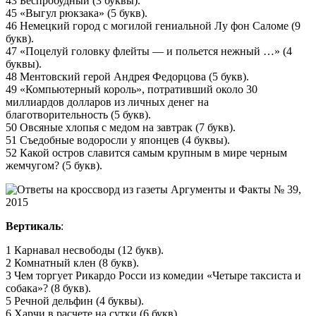
43 Беспробудный (3 буквы).
45 «Выгул рюкзака» (5 букв).
46 Немецкий город с могилой гениальной Лу фон Саломе (9
букв).
47 «Поцелуй головку флейты — и польется нежный …» (4
буквы).
48 Ментовский герой Андрея Федорцова (5 букв).
49 «Компьютерный король», потративший около 30
миллиардов долларов из личных денег на
благотворительность (5 букв).
50 Овсяные хлопья с медом на завтрак (7 букв).
51 Съедобные водоросли у японцев (4 буквы).
52 Какой остров славится самым крупным в мире черным
жемчугом? (5 букв).
Вертикаль
:
1 Карнавал несвободы (12 букв).
2 Комнатный клен (8 букв).
3 Чем торгует Рикардо Росси из комедии «Четыре таксиста и
собака»? (8 букв).
5 Речной дельфин (4 буквы).
6 Харчи в расчете на сутки (6 букв).