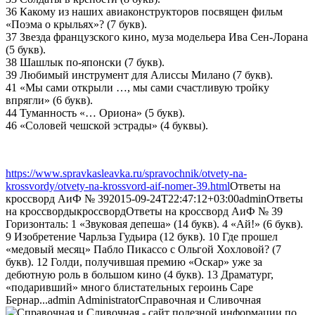
36 Какому из наших авиаконструкторов посвящен фильм
«Поэма о крыльях»? (7 букв).
37 Звезда французского кино, муза модельера Ива Сен-Лорана
(5 букв).
38 Шашлык по-японски (7 букв).
39 Любимый инструмент для Алиссы Милано (7 букв).
41 «Мы сами открыли …, мы сами счастливую тройку
впрягли» (6 букв).
44 Туманность «… Ориона» (5 букв).
46 «Соловей чешской эстрады» (4 буквы).
https://www.spravkasleavka.ru/spravochnik/otvety-na-
krossvordy/otvety-na-krossvord-aif-nomer-39.html
Ответы на
кроссворд АиФ № 39
2015-09-24T22:47:12+03:00
admin
Ответы
на кроссворды
кроссворд
Ответы на кроссворд АиФ № 39
Горизонталь: 1 «Звуковая депеша» (14 букв). 4 «Ай!» (6 букв).
9 Изобретение Чарльза Гудьира (12 букв). 10 Где прошел
«медовый месяц» Пабло Пикассо с Ольгой Хохловой? (7
букв). 12 Голди, получившая премию «Оскар» уже за
дебютную роль в большом кино (4 букв). 13 Драматург,
«подаривший» много блистательных героинь Саре
Бернар...
admin
Administrator
Справочная и Сливочная