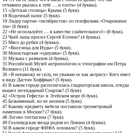
отчаянно рвалась к тебе … и плоть» (4 буквы).
15 «Детская столица» Крыма (5 букв).
18 Водочный налог (5 букв).
19 Лидер партии «октябристов» из телефильма «Очарование
зла» (6 букв).
22 «Не используйте … в качестве слабительного!» (8 букв).
23 Чьей лапы просил Сергей Есенин? (4 буквы).
25 Мясо до рубки (4 буквы).
27 «Виселица для Иуды» (5 букв).
30 Монастырская «однушка» (5 букв).
31 Музыка с размахом (4 буквы).
35 Российский Музей антропологии и этнографии им Петра
Великого (11 букв).
36 «Я ненавижу ее силу, но уважаю ее как актрису» Кого имел
в виду Дастин Хоффман? (5 букв).
41 В каком городе располагалась гладиаторская школа, откуда
вышел легендарный Спартак? (5 букв).
42 «Остров Гефеста» в Эгейском море (6 букв).
45 Безымянный, но не аноним (5 букв).
47 Какому предмету мебели поставили трехметровый
памятник в Москве? (7 букв).
48 Логово топтыгина (7 букв).
49 Голливудская звезда родом из Ливана (4 буквы).
50 В каком городе ФИФА основали? (5 букв).