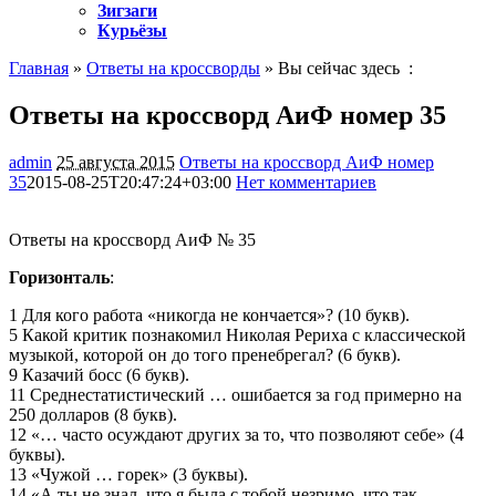
Зигзаги
Курьёзы
Главная
»
Ответы на кроссворды
» Вы сейчас здесь :
Ответы на кроссворд АиФ номер 35
admin
25 августа 2015
Ответы на кроссворд АиФ номер
35
2015-08-25T20:47:24+03:00
Нет комментариев
1485
Ответы на кроссворд АиФ № 35
Горизонталь
:
1 Для кого работа «никогда не кончается»? (10 букв).
5 Какой критик познакомил Николая Рериха с классической
музыкой, которой он до того пренебрегал? (6 букв).
9 Казачий босс (6 букв).
11 Среднестатистический … ошибается за год примерно на
250 долларов (8 букв).
12 «… часто осуждают других за то, что позволяют себе» (4
буквы).
13 «Чужой … горек» (3 буквы).
14 «А ты не знал, что я была с тобой незримо, что так