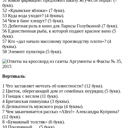
51 Какой фармацевт предложил шкалу жгучести перца? (7
букв).
52 «Крымские яблоки» (7 букв).
53 Куда вода уходит? (4 буквы).
54 Чем в бане хлещут? (5 букв).
55 Дебютная роль в кино для Ларисы Голубкиной (7 букв).
56 Единственная рыба, к которой подают красное вино (5
букв).
57 Кто «дал начало массовому производству плоти»? (4
буквы).
58 Элемент пунктира (5 букв).
Вертикаль
:
1 Что заставляет мечтать об известности? (12 букв).
2 Цветок, оберегающий дом от семейных неурядиц (5 букв).
3 Гонщик с веслом (11 букв).
4 Британская пивнушка (3 буквы).
6 Деликатность мужского рода (4 буквы).
7 Чем заканчивается рассказ «Allez!» Александра Куприна?
(12 букв).
8 «Бумажный толстяк» (6 букв).
10 Прозрачный … (5 букв).