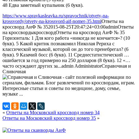
48 Едва заметный купальник (6 букв).
https://www.spravkasleavka.ru/spravochnik/otvety-na-
krossvordy/otvety-na-krossvord-aif-nomer-35.html
Ответы на
кроссворд АиФ № 35
2015-08-25T20:47:24+03:00
admin
Ответы
на кроссворды
кроссворд
Ответы на кроссворд АиФ № 35
Горизонталь: 1 Для кого работа «никогда не кончается»? (10
букв). 5 Какой критик познакомил Николая Рериха с
классической музыкой, которой он до того пренебрегал? (6
букв). 9 Казачий босс (6 букв). 11 Среднестатистический …
ошибается за год примерно на 250 долларов (8 букв). 12 «…
часто осуждают других за...
admin
Administrator
Справочная и
Сливочная
«
Ответы на Московский кроссворд номер 34
Ответы на Московский кроссворд номер 35
»