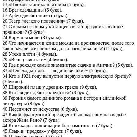
13 «Плохой тайник» для шила (5 букв).
16 Враг сдельщины (5 букв).
17 Арбуз для ботаника (5 букв).
20 Театр «легкого поведения» (7 букв).
21 С каким сезоном у китайцев связан праздник «лунных
пряников»? (5 букв).
24 Корм для моли (3 буквы).
26 Что начинается в конце месяца на производстве, после того
как в начале все слишком долго раскачивались? (11 букв).
28 Утехи плоти (4 буквы).
29 «Венец святости» (4 буквы).
32 Где проходят самые знаменитые скачки в Англии? (5 букв).
33 «Пешеходы твои — люди невеликие» (5 букв).
34 Кто в 1931 году выпустил первую электрическую бритву?
(3 буквы).
37 Широкий плащ у древних греков (9 букв).
38 Кто сводит дебет с кредитом? (9 букв).
39 Героиня самого длинного романа в истории английской
литературы (8 букв).
40 Пессимист от искусства (8 букв).
43 Какой французский президент был шафером на свадьбе
актера Жана Рено? (7 букв).
44 Книжка для ликвидации безграмотности (7 букв).
45 Язык в «предках» у фарси (7 букв).
46 Пляжная кровать (5 букв).