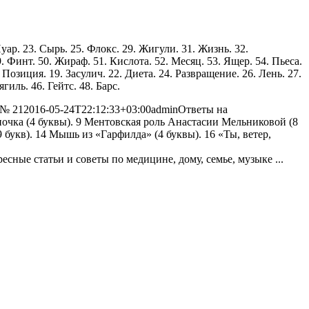
Нуар. 23. Сырь. 25. Флокс. 29. Жигули. 31. Жизнь. 32.
9. Финт. 50. Жираф. 51. Кислота. 52. Месяц. 53. Ящер. 54. Пьеса.
 Позиция. 19. Засулич. 22. Диета. 24. Развращение. 26. Лень. 27.
гиль. 46. Гейтс. 48. Барс.
 № 21
2016-05-24T22:12:33+03:00
admin
Ответы на
почка (4 буквы). 9 Ментовская роль Анастасии Мельниковой (8
букв). 14 Мышь из «Гарфилда» (4 буквы). 16 «Ты, ветер,