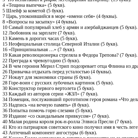
4 «Тещина выпечка» (5 букв).
5 Шлейф за кометой (5 букв).
7 Царь, упокоившийся в море «имени себя» (4 буквы).
8 «Вопросы на засыпку» (4 буквы).
10 Самый популярный хлеб у армян и азербайджанцев (5 букв).
12 Любовник на зарплате (7 букв).
13 Камень в дорогих часах (5 букв).
15 Неофициальная столица Северной Италии (5 букв).
16 «Принципиальная …» (7 букв).
19 Какая революционерка стреляла в Федора Трепова? (7 букв).
22 Преграда к чревоугодию (5 букв).
24 В чем героиня Мерил Стрип подозревает отца Флинна из др
26 Привычка отдыхать перед усталостью (4 буквы).
27 Нокаут для экономики страны (6 букв).
28 Горе-воин с русских лубочных картинок (5 букв).
30 Конструктор первого вертолета (5 букв).
33 Каждый из авторов серии «ЖЗЛ» (7 букв).
34 Помещик, послуживший прототипом героя романа «Что дела
35 Надпись «на вечную память» (8 букв).
36 Попытка помочь горю слезами (5 букв).
39 Издание «со скандальным привкусом» (7 букв).
40 Малая родина короля рок-н-ролла Элвиса Пресли (7 букв).
41 Кто из патриархов советского кино получил имя в честь лег
43 Аптечный компонент ангостуры (6 букв).