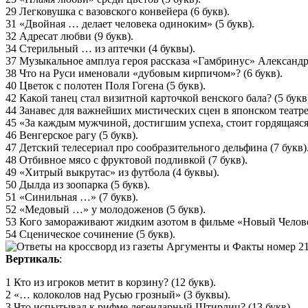
29 Легковушка с вазовского конвейера (6 букв).
31 «Двойная … делает человека одиноким» (5 букв).
32 Адресат любви (9 букв).
34 Стерильный … из аптечки (4 буквы).
37 Музыкальное амплуа героя рассказа «Гамбринус» Александра
38 Что на Руси именовали «дубовым кирпичом»? (6 букв).
40 Цветок с полотен Поля Гогена (5 букв).
42 Какой танец стал визитной карточкой венского бала? (5 букв
44 Занавес для важнейших мистических сцен в японском театре 
45 «За каждым мужчиной, достигшим успеха, стоит гордящаяся
46 Венгерское рагу (5 букв).
47 Детский телесериал про сообразительного дельфина (7 букв)
48 Отбивное мясо с фруктовой подливкой (7 букв).
49 «Хитрый выкрутас» из футбола (4 буквы).
50 Дылда из зоопарка (5 букв).
51 «Синильная …» (7 букв).
52 «Медовый …» у молодоженов (5 букв).
53 Кого замораживают жидким азотом в фильме «Новый Человек
54 Сценическое сочинение (5 букв).
Вертикаль
:
1 Кто из игроков метит в корзину? (12 букв).
2 «… колоколов над Русью грозный» (3 буквы).
3 Что испытывал к рифме легендарный Штирлиц? (13 букв).