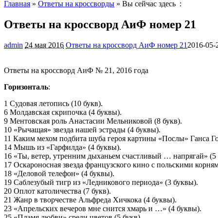
Главная
»
Ответы на кроссворды
» Вы сейчас здесь :
Ответы на кроссворд АиФ номер 21
admin
24 мая 2016
Ответы на кроссворд АиФ номер 21
2016-05-
Ответы на кроссворд АиФ № 21, 2016 года
Горизонталь
:
1 Судовая летопись (10 букв).
6 Молдавская скрипочка (4 буквы).
9 Ментовская роль Анастасии Мельниковой (8 букв).
10 «Рычащая» звезда нашей эстрады (4 буквы).
11 Каким мехом подбита шуба героя картины «Послы» Ганса Гол
14 Мышь из «Гарфилда» (4 буквы).
16 «Ты, ветер, утренним дыханьем счастливый … напрягай» (5 
17 Оскароносная звезда французского кино с польскими корнями
18 «Деловой телефон» (4 буквы).
19 Саблезубый тигр из «Ледникового периода» (3 буквы).
20 Оплот католичества (7 букв).
21 Жанр в творчестве Альфреда Хичкока (4 буквы).
23 «Апрельских вечеров мне снится хмарь и …» (4 буквы).
25 «Пламя любви» среди цветов (5 букв).