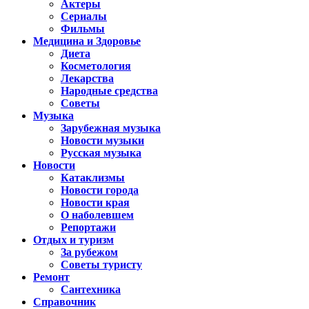
Актеры
Сериалы
Фильмы
Медицина и Здоровье
Диета
Косметология
Лекарства
Народные средства
Советы
Музыка
Зарубежная музыка
Новости музыки
Русская музыка
Новости
Катаклизмы
Новости города
Новости края
О наболевшем
Репортажи
Отдых и туризм
За рубежом
Советы туристу
Ремонт
Сантехника
Справочник