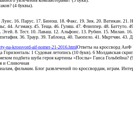
чайного увлечения компьютерами? (5 букв).
ков? (4 буквы).
. Луис. 16. Парус. 17. Бинош. 18. Факс. 19. Зик. 20. Ватикан. 21. 
ьс. 44. Агэмаку. 45. Теща. 46. Гуляш. 47. Флиппер. 48. Баттуто. 4
. Эгей. 8. Тест. 10. Лаваш. 12. Альфонс. 13. Рубин. 15. Милан. 16.
питафия. 36. Траур. 39. Таблоид. 40. Тьюпело. 41. Мкртчян. 43. Дя
ety-na-krossvord-aif-nomer-21-2016.html
Ответы на кроссворд АиФ
 Горизонталь: 1 Судовая летопись (10 букв). 6 Молдавская скри
 мехом подбита шуба героя картины «Послы» Ганса Гольбейна? (9 
я и Сливочная