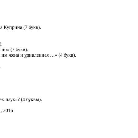
 Куприна (7 букв).
).
ноо (7 букв).
 им жена и удивленная …» (4 букв).
.
-паук»? (4 буквы).