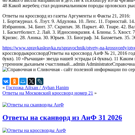
46 Какого Билла направили в детстве к психиатру из-за чрезвы
48 Какой жеребец стал родоначальником породы орловских рыса
Ответы на кроссворд из газеты Аргументы и Факты 21, 2016:
1. Бортжурнал. 6. Лэут. 9. Абдулова. 10. Лепс. 11. Горностай. 14
Избранник. 34. Бинт. 37. Скрипач. 38. Паркет. 40. Тиаре. 42. Вал
1. Баскетболист. 2. Лай. 3. Идиосинкразия. 4. Блины. 5. Хвост. 7
Кризис. 28. Аника. 30. Юрьев. 33. Биограф. 34. Бахметьев. 35. Э
https://www.spravkasleavka.ru/spravochnik/otvety-na-krossvordy/otv
кроссворды
кроссворд
Ответы на кроссворд АиФ № 21, 2016 года
букв). 10 «Рычащая» звезда нашей эстрады (4 буквы). 11 Каким
утренним дыханьем счастливый...
admin
Administrator
Справочна
«
Госпожа Айхан / Ayhan Hanim
Ответы на Московский кроссворд номер 21
»
Ответы на сканворд из АиФ 31 2026