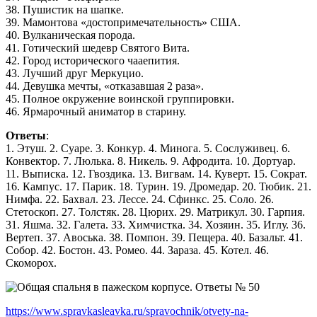
38. Пушистик на шапке.
39. Мамонтова «достопримечательность» США.
40. Вулканическая порода.
41. Готический шедевр Святого Вита.
42. Город исторического чааепития.
43. Лучший друг Меркуцио.
44. Девушка мечты, «отказавшая 2 раза».
45. Полное окружение воинской группировки.
46. Ярмарочный аниматор в старину.
Ответы
:
1. Этуш. 2. Суаре. 3. Конкур. 4. Минога. 5. Сослуживец. 6.
Конвектор. 7. Люлька. 8. Никель. 9. Афродита. 10. Дортуар.
11. Выписка. 12. Гвоздика. 13. Вигвам. 14. Куверт. 15. Сократ.
16. Кампус. 17. Парик. 18. Турин. 19. Дромедар. 20. Тюбик. 21.
Нимфа. 22. Бахвал. 23. Лессе. 24. Сфинкс. 25. Соло. 26.
Стетоскоп. 27. Толстяк. 28. Цюрих. 29. Матрикул. 30. Гарпия.
31. Яшма. 32. Галета. 33. Химчистка. 34. Хозяин. 35. Иглу. 36.
Вертеп. 37. Авоська. 38. Помпон. 39. Пещера. 40. Базальт. 41.
Собор. 42. Бостон. 43. Ромео. 44. Зараза. 45. Котел. 46.
Скоморох.
https://www.spravkasleavka.ru/spravochnik/otvety-na-