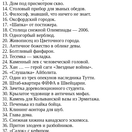
13. Дом под присмотром скво.
14. Столовый прибор для званых обедов.
15. Философ, знавший, что ничего не знает.
16. Оксфордский городок.
17. «Шапка» от постижера.
18. Столица снежной Олимпиады — 2006.
19. Одногорбый верблюд.
20. Живописец из Цветочного города.
21. Античное божество в облике девы.
22. Болтливый фанфарон.
23. Тесемка — закладка.
24. Каменный лев с человеческой головой.
25. Хан … — герой саги «Звездные войны».
26. «Слушалка» Айболита.
27. Один из трех опекунов наследника Тутти.
28. Штаб-квартира ФИФА в Швейцарии.
29. Зачетка дореволюционного студента.
30. Крылатое чудовище в античных мифах.
31. Камень для Колыванской вазы из Эрмитажа.
32. Печенька из пайка бойца.
33. Клининг-контора для шуб.
34. Глава дома.
35. Снежная хижина канадского эскимоса.
36. Притон злодеев и разбойников.
37. «Садок» с кефиром.