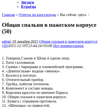
Зигзаги
Курьёзы
Главная
»
Ответы на кроссворды
» Вы сейчас здесь :
Общая спальня в пажеском корпусе
(50)
admin
19 декабря 2015
Общая спальня в пажеском корпусе
(50)
2015-12-19T23:44:24+03:00
Нет комментариев
1083
1. Товарищ Саахов и Шпак в одном лице.
2. Пати галломанов.
3. Скачки с барьерами в олимпийской программе.
4. «Девятиглазая» водная «змеюка».
5. Коллега в погонах.
6. Отопительный прибор.
7. Трубка, набитая тютюном.
8. Компонент в составе инвара.
9. Королева красоты по мнению Париса.
10. Общая спальня в пажеском корпусе.
11. Бумага с отрывком протокола.
12. «Шпилька» из пряностей.