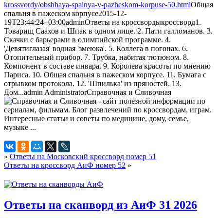
krossvordy/obshhaya-spalnya-v-pazheskom-korpuse-50.html
Общая
спальня в пажеском корпусе
2015-12-
19T23:44:24+03:00
admin
Ответы на кроссворды
кроссворд
1.
Товарищ Саахов и Шпак в одном лице. 2. Пати галломанов. 3.
Скачки с барьерами в олимпийской программе. 4.
'Девятиглазая' водная 'змеюка'. 5. Коллега в погонах. 6.
Отопительный прибор. 7. Трубка, набитая тютюном. 8.
Компонент в составе инвара. 9. Королева красоты по мнению
Париса. 10. Общая спальня в пажеском корпусе. 11. Бумага с
отрывком протокола. 12. 'Шпилька' из пряностей. 13.
Дом...
admin
Administrator
Справочная и Сливочная
«
Ответы на Московский кроссворд номер 51
Ответы на кроссворд АиФ номер 52
»
Ответы на сканворд из АиФ 31 2026