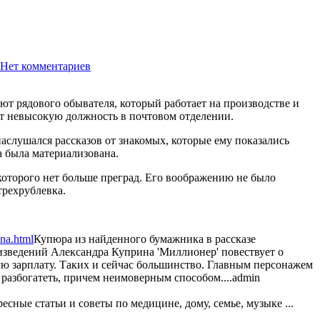
Нет комментариев
1454
т рядового обывателя, который работает на производстве и
т невысокую должность в почтовом отделении.
слушался рассказов от знакомых, которые ему показались
а была материализована.
которого нет больше преград. Его воображению не было
трехрублевка.
ina.html
Купюра из найденного бумажника в рассказе
изведений Александра Куприна 'Миллионер' повествует о
ую зарплату. Таких и сейчас большинство. Главным персонажем
азбогатеть, причем неимоверным способом....
admin