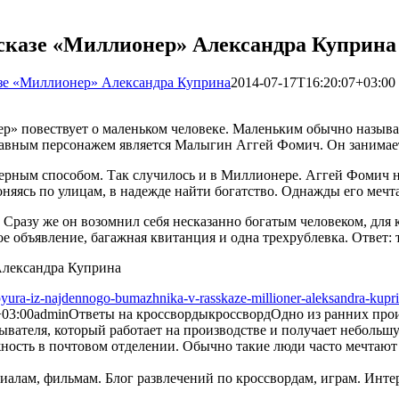
ссказе «Миллионер» Александра Куприна
азе «Миллионер» Александра Куприна
2014-07-17T16:20:07+03:00
» повествует о маленьком человеке. Маленьким обычно называю
авным персонажем является Малыгин Аггей Фомич. Он занимае
ерным способом. Так случилось и в Миллионере. Аггей Фомич на
оняясь по улицам, в надежде найти богатство. Однажды его мечт
Сразу же он возомнил себя несказанно богатым человеком, для 
ое объявление, багажная квитанция и одна трехрублевка. Ответ: 
pyura-iz-najdennogo-bumazhnika-v-rasskaze-millioner-aleksandra-kupr
+03:00
admin
Ответы на кроссворды
кроссворд
Одно из ранних про
вателя, который работает на производстве и получает небольш
сть в почтовом отделении. Обычно такие люди часто мечтают р