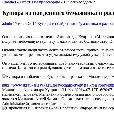
Главная
»
Ответы на кроссворды
» Вы сейчас здесь :
Купюра из найденного бумажника в ра
admin
17 июля 2014
Купюра из найденного бумажника в расск
Одно из ранних произведений Александра Куприна «Миллионер
получает небольшую зарплату. Таких и сейчас
большинство. Гл
Обычно такие люди часто мечтают разбогатеть, причем неимов
удачливыми, и решил, что удача должна ему улыбнуться. Он сл
Он нашел кем-то потерянный и довольно увесистый бумажник. 
предела. Когда он открыл бумажник, то в нем оказались: газетн
https://www.spravkasleavka.ru/spravochnik/otvety-na-krossvordy/ku
Миллионер Александра Куприна (11 букв)
2014-07-17T16:20:07
маленьком человеке. Маленьким обычно называют рядового обы
является Малыгин Аггей Фомич. Он занимает невысокую должно
Administrator
Справочная и Сливочная