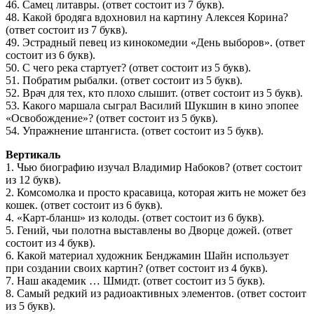
46. Самец литавры. (ответ состоит из 7 букв).
48. Какой бродяга вдохновил на картину Алексея Корина?
(ответ состоит из 7 букв).
49. Эстрадный певец из кинокомедии «День выборов». (ответ
состоит из 6 букв).
50. С чего река стартует? (ответ состоит из 5 букв).
51. Побратим рыбалки. (ответ состоит из 5 букв).
52. Врач для тех, кто плохо слышит. (ответ состоит из 5 букв).
53. Какого маршала сыграл Василий Шукшин в кино эпопее
«Освобождение»? (ответ состоит из 5 букв).
54. Упражнение штангиста. (ответ состоит из 5 букв).
Вертикаль
1. Чью биографию изучал Владимир Набоков? (ответ состоит
из 12 букв).
2. Комсомолка и просто красавица, которая жить не может без
кошек. (ответ состоит из 6 букв).
4. «Карт-бланш» из колоды. (ответ состоит из 6 букв).
5. Гений, чьи полотна выставлены во Дворце дожей. (ответ
состоит из 4 букв).
6. Какой материал художник Бенджамин Шайн использует
при создании своих картин? (ответ состоит из 4 букв).
7. Наш академик … Шмидт. (ответ состоит из 5 букв).
8. Самый редкий из радиоактивных элементов. (ответ состоит
из 5 букв).