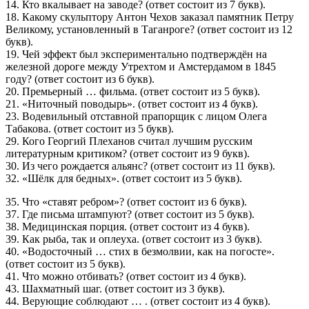
14. Кто вкалывает на заводе? (ответ состоит из 7 букв).
18. Какому скульптору Антон Чехов заказал памятник Петру
Великому, установленный в Таганроге? (ответ состоит из 12
букв).
19. Чей эффект был экспериментально подтверждён на
железной дороге между Утрехтом и Амстердамом в 1845
году? (ответ состоит из 6 букв).
20. Премьерный … фильма. (ответ состоит из 5 букв).
21. «Ниточный поводырь». (ответ состоит из 4 букв).
23. Водевильный отставной прапорщик с лицом Олега
Табакова. (ответ состоит из 5 букв).
29. Кого Георгий Плеханов считал лучшим русским
литературным критиком? (ответ состоит из 9 букв).
30. Из чего рождается альянс? (ответ состоит из 11 букв).
32. «Шёлк для бедных». (ответ состоит из 5 букв).
35. Что «ставят ребром»? (ответ состоит из 6 букв).
37. Где письма штампуют? (ответ состоит из 5 букв).
38. Медицинская порция. (ответ состоит из 4 букв).
39. Как рыба, так и оплеуха. (ответ состоит из 3 букв).
40. «Водосточный … стих в безмолвии, как на погосте».
(ответ состоит из 5 букв).
41. Что можно отбивать? (ответ состоит из 4 букв).
43. Шахматный шаг. (ответ состоит из 3 букв).
44. Верующие соблюдают … . (ответ состоит из 4 букв).