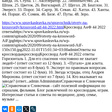
Банда. 16. Ступа. 17. Акселератор. 22. Любопытство. 24.
Шпик. 25. Цветок. 26. Вигиларий. 27. Щегол. 28. Биатлон. 31.
Эверест. 33. Порог. 34. Сартр. 36. Севан. 42. Хатхи. 43. Ханты.
44. Порше. 45. Сомик. 46. Бизе. 47. Путы. 48. Зеро.
https://www.spravkasleavka.ru/spravochnik/otvety-na-
krossvordy/krossvord-aif-44-2022.html
Кроссворд АиФ 44 2022
ответы
https://www.spravkasleavka.ru/wp-
content/uploads/2020/09/otvety-na-krossword-
AiF.jpg
https://www.spravkasleavka.ru/wp-
content/uploads/2020/09/otvety-na-krossword-AiF-
150x150.jpg
2022-11-01T15:01:34+03:00
admin
Ответы на
кроссворды
кроссворд
Кроссворд АиФ 44 2022 ответы
Горизонталь 1. Для его спасения «постоянно не хватает
людей»! (ответ состоит из 12 букв). 3. «Пугало» для аскета.
(ответ состоит из 8 букв). 9. Эксперт по правовым вопросам.
(ответ состоит из 12 букв). 10. Звезда эстрады, отец Андрея
Миронова. (ответ состоит из 7 букв). 14. Кто вкалывает на
заводе? (ответ...
admin
Administrator
Справочная и Сливочная