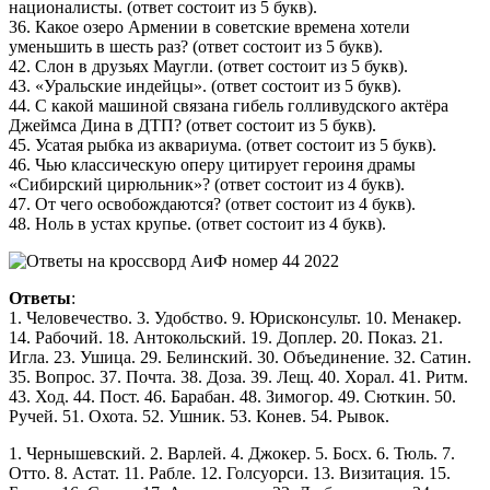
националисты. (ответ состоит из 5 букв).
36. Какое озеро Армении в советские времена хотели
уменьшить в шесть раз? (ответ состоит из 5 букв).
42. Слон в друзьях Маугли. (ответ состоит из 5 букв).
43. «Уральские индейцы». (ответ состоит из 5 букв).
44. С какой машиной связана гибель голливудского актёра
Джеймса Дина в ДТП? (ответ состоит из 5 букв).
45. Усатая рыбка из аквариума. (ответ состоит из 5 букв).
46. Чью классическую оперу цитирует героиня драмы
«Сибирский цирюльник»? (ответ состоит из 4 букв).
47. От чего освобождаются? (ответ состоит из 4 букв).
48. Ноль в устах крупье. (ответ состоит из 4 букв).
Ответы
:
1. Человечество. 3. Удобство. 9. Юрисконсульт. 10. Менакер.
14. Рабочий. 18. Антокольский. 19. Доплер. 20. Показ. 21.
Игла. 23. Ушица. 29. Белинский. 30. Объединение. 32. Сатин.
35. Вопрос. 37. Почта. 38. Доза. 39. Лещ. 40. Хорал. 41. Ритм.
43. Ход. 44. Пост. 46. Барабан. 48. Зимогор. 49. Сюткин. 50.
Ручей. 51. Охота. 52. Ушник. 53. Конев. 54. Рывок.
1. Чернышевский. 2. Варлей. 4. Джокер. 5. Босх. 6. Тюль. 7.
Отто. 8. Астат. 11. Рабле. 12. Голсуорси. 13. Визитация. 15.