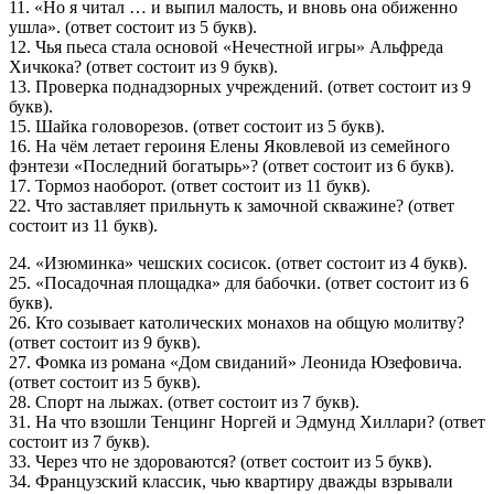
11. «Но я читал … и выпил малость, и вновь она обиженно
ушла». (ответ состоит из 5 букв).
12. Чья пьеса стала основой «Нечестной игры» Альфреда
Хичкока? (ответ состоит из 9 букв).
13. Проверка поднадзорных учреждений. (ответ состоит из 9
букв).
15. Шайка головорезов. (ответ состоит из 5 букв).
16. На чём летает героиня Елены Яковлевой из семейного
фэнтези «Последний богатырь»? (ответ состоит из 6 букв).
17. Тормоз наоборот. (ответ состоит из 11 букв).
22. Что заставляет прильнуть к замочной скважине? (ответ
состоит из 11 букв).
24. «Изюминка» чешских сосисок. (ответ состоит из 4 букв).
25. «Посадочная площадка» для бабочки. (ответ состоит из 6
букв).
26. Кто созывает католических монахов на общую молитву?
(ответ состоит из 9 букв).
27. Фомка из романа «Дом свиданий» Леонида Юзефовича.
(ответ состоит из 5 букв).
28. Спорт на лыжах. (ответ состоит из 7 букв).
31. На что взошли Тенцинг Норгей и Эдмунд Хиллари? (ответ
состоит из 7 букв).
33. Через что не здороваются? (ответ состоит из 5 букв).
34. Французский классик, чью квартиру дважды взрывали