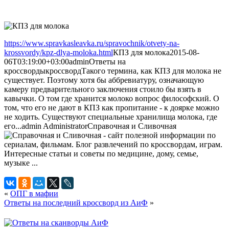
https://www.spravkasleavka.ru/spravochnik/otvety-na-
krossvordy/kpz-dlya-moloka.html
КПЗ для молока
2015-08-
06T03:19:00+03:00
admin
Ответы на
кроссворды
кроссворд
Такого термина, как КПЗ для молока не
существует. Поэтому хотя бы аббревиатуру, означающую
камеру предварительного заключения стоило бы взять в
кавычки. О том где хранится молоко вопрос философский. О
том, что его не дают в КПЗ как пропитание - к доярке можно
не ходить. Существуют специальные хранилища молока, где
его...
admin
Administrator
Справочная и Сливочная
«
ОПГ в мафии
Ответы на последний кроссворд из АиФ
»