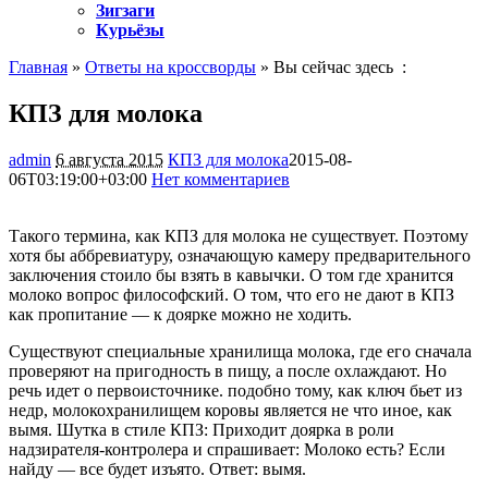
Зигзаги
Курьёзы
Главная
»
Ответы на кроссворды
» Вы сейчас здесь :
КПЗ для молока
admin
6 августа 2015
КПЗ для молока
2015-08-
06T03:19:00+03:00
Нет комментариев
911
Такого термина, как КПЗ для молока не существует. Поэтому
хотя бы аббревиатуру, означающую камеру предварительного
заключения стоило бы взять в кавычки. О том где хранится
молоко вопрос
философский. О том, что его не дают в КПЗ
как пропитание — к доярке можно не ходить.
Существуют специальные хранилища молока, где его сначала
проверяют на пригодность в пищу, а после охлаждают. Но
речь идет о первоисточнике. подобно тому, как ключ бьет из
недр, молокохранилищем коровы является не что иное, как
вымя. Шутка в стиле КПЗ: Приходит доярка в роли
надзирателя-контролера и спрашивает: Молоко есть? Если
найду — все будет изъято. Ответ: вымя.