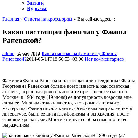
Зигзаги
Курьёзы
Главная
»
Ответы на кроссворды
» Вы сейчас здесь :
Какая настоящая фамилия у Фаины
Раневской?
admin
14 мая 2014
Какая настоящая фамилия у Фаины
Раневской?
2014-05-14T18:50:53+03:00
Нет комментариев
1166
Фамилия Фаины Раневской настоящая или псевдоним? Фаина
Георгиевна Раневская больше всего известна, как советская
актриса, играющая роли в кино и театре. После ее смерти в
Москве, в 1984 году (19 июля) ее популярность возросла еще
сильнее. Многим стало известно,
что кроме актерского
мастерства, Фаина писала книги. Основным направлением в
литературе, были ее цитаты, афоризмы и выражения, после
ставшие крылатыми. Многие пишут ее образ именно по ее
выражениям.
В 1896 году (27