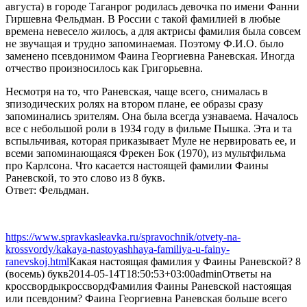
августа) в городе Таганрог родилась девочка по имени Фанни
Гиршевна Фельдман. В России с такой фамилией в любые
времена невесело жилось, а для актрисы фамилия была совсем
не звучащая и трудно запоминаемая. Поэтому Ф.И.О. было
заменено псевдонимом Фаина Георгиевна Раневская. Иногда
отчество произносилось как Григорьевна.
Несмотря на то, что Раневская, чаще всего, снималась в
зпизодических ролях на втором плане, ее образы сразу
запоминались зрителям. Она была всегда узнаваема. Началось
все с небольшой роли в 1934 году в фильме Пышка. Эта и та
вспыльчивая, которая приказывает Муле не нервировать ее, и
всеми запоминающаяся Фрекен Бок (1970), из мультфильма
про Карлсона. Что касается настоящей фамилии Фаины
Раневской, то это слово из 8 букв.
Ответ: Фельдман.
https://www.spravkasleavka.ru/spravochnik/otvety-na-
krossvordy/kakaya-nastoyashhaya-familiya-u-fainy-
ranevskoj.html
Какая настоящая фамилия у Фаины Раневской? 8
(восемь) букв
2014-05-14T18:50:53+03:00
admin
Ответы на
кроссворды
кроссворд
Фамилия Фаины Раневской настоящая
или псевдоним? Фаина Георгиевна Раневская больше всего