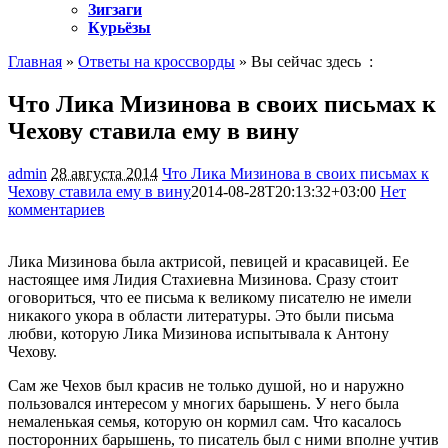
Зигзаги
Курьёзы
Главная
»
Ответы на кроссворды
» Вы сейчас здесь :
Что Лика Мизинова в своих письмах к
Чехову ставила ему в вину
admin
28 августа 2014
Что Лика Мизинова в своих письмах к
Чехову ставила ему в вину
2014-08-28T20:13:32+03:00
Нет
комментариев
1267
Лика Мизинова была актрисой, певицей и красавицей. Ее
настоящее имя Лидия Стахиевна Мизинова. Сразу стоит
оговориться, что ее письма к великому писателю не имели
никакого укора в области литературы. Это были письма
любви, которую Лика Мизинова испытывала к Антону
Чехову.
Сам же Чехов был красив не только душой, но и наружно
пользовался интересом у многих барышень. У него была
немаленькая семья, которую он кормил сам. Что касалось
посторонних барышень, то писатель был с ними вполне учтив