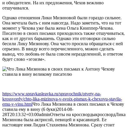
и обходителен. На их предложения, Чехов вежливо
отшучивался.
Однако отношения Лики Мизиновой были гораздо сильнее.
Она мечтала быть с ним навсегда. Надо заметить, что на тот
момент у Чехова уже была жена Ольга Книппер-Чехова.
Писателю в своих письмах приходилось также отшучиваться,
как и от других барышень. Однако эти отговорки сильно
бесили Лику Мизинову. Она часто просила обращаться с ней
серьезно. В ввиду всего перечисленного, можно сделать
вывод, что любовь ее была совсем неразделенной, и ответом
будет слово «эгоизм».
https://www.spravkasleavka.ru/spravochnik/otvety-na-
krossvordy/chto-lika-mizinova-v-svoix-pismax-k-chexovu-stavila-
emu-v-vinu.html
Что Лика Мизинова в своих письмах к Чехову
ставила ему в вину (6 букв)
2014-08-
28T20:13:32+03:00
admin
Ответы на кроссворды
кроссворд
Лика
Мизинова была актрисой, певицей и красавицей. Ее
настоящее имя Лидия Стахиевна Мизинова. Сразу стоит