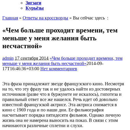
Зигзаги
Курьёзы
Главная
»
Ответы на кроссворды
» Вы сейчас здесь :
«Чем больше проходит времени, тем
меньше у меня желания быть
несчастной»
admin
17 сентября 2014
«Чем больше проходит времени, тем
меньше у меня желания быть несчастной»
2014-09-
17T16:46:36+03:00
Нет комментариев
884
Эта фраза принадлежит звезде французского кино. Несмотря
на то, что эту фразу так и не удалось найти из достоверных
источников (разве что в буржунете не искалось), гипотеза и
правильный ответ все же нашелся. Речь идет об довольно
известной французской
актрисе. Эта актриса снимается в
кино с 1969 года и по наши дни. Ее фильмография
насчитывает порядка пятидесяти фильмов. Однако личную
жизнь она не намерена выносить на показ. В связи с этим
начинаются различные сплетни и слухи.