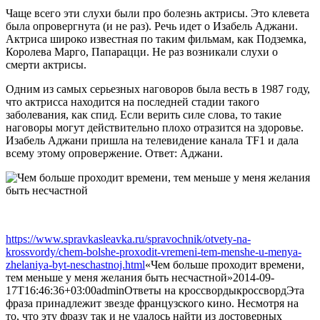
Чаще всего эти слухи были про болезнь актрисы. Это клевета
была опровергнута (и не раз). Речь идет о Изабель Аджани.
Актриса широко известная по таким фильмам, как Подземка,
Королева Марго, Папарацци. Не раз возникали слухи о
смерти актрисы.
Одним из самых серьезных наговоров была весть в 1987 году,
что актрисса находится на последней стадии такого
заболевания, как спид. Если верить силе слова, то такие
наговоры могут действительно плохо отразится на здоровье.
Изабель Аджани пришла на телевидение канала TF1 и дала
всему этому опровержение. Ответ: Аджани.
https://www.spravkasleavka.ru/spravochnik/otvety-na-
krossvordy/chem-bolshe-proxodit-vremeni-tem-menshe-u-menya-
zhelaniya-byt-neschastnoj.html
«Чем больше проходит времени,
тем меньше у меня желания быть несчастной»
2014-09-
17T16:46:36+03:00
admin
Ответы на кроссворды
кроссворд
Эта
фраза принадлежит звезде французского кино. Несмотря на
то, что эту фразу так и не удалось найти из достоверных