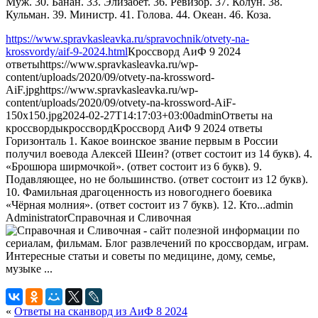
Муж. 30. Банан. 33. Элизабет. 36. Ревизор. 37. Колун. 38.
Кульман. 39. Министр. 41. Голова. 44. Океан. 46. Коза.
https://www.spravkasleavka.ru/spravochnik/otvety-na-
krossvordy/aif-9-2024.html
Кроссворд АиФ 9 2024
ответы
https://www.spravkasleavka.ru/wp-
content/uploads/2020/09/otvety-na-krossword-
AiF.jpg
https://www.spravkasleavka.ru/wp-
content/uploads/2020/09/otvety-na-krossword-AiF-
150x150.jpg
2024-02-27T14:17:03+03:00
admin
Ответы на
кроссворды
кроссворд
Кроссворд АиФ 9 2024 ответы
Горизонталь 1. Какое воинское звание первым в России
получил воевода Алексей Шеин? (ответ состоит из 14 букв). 4.
«Брошюра ширмочкой». (ответ состоит из 6 букв). 9.
Подавляющее, но не большинство. (ответ состоит из 12 букв).
10. Фамильная драгоценность из новогоднего боевика
«Чёрная молния». (ответ состоит из 7 букв). 12. Кто...
admin
Administrator
Справочная и Сливочная
«
Ответы на сканворд из АиФ 8 2024