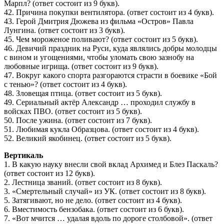
Марпл? (ответ состоит из 9 букв).
42. Причина покупки вентилятора. (ответ состоит из 4 букв).
43. Герой Дмитрия Дюжева из фильма «Остров» Павла
Лунгина. (ответ состоит из 3 букв).
45. Чем мороженое поливают? (ответ состоит из 5 букв).
46. Девичий праздник на Руси, куда являлись добры молодцы
с вином и угощениями, чтобы уломать свою зазнобу на
любовные игрища. (ответ состоит из 9 букв).
47. Вокруг какого спорта разгораются страсти в боевике «Бой
с тенью»? (ответ состоит из 4 букв).
48. Зловещая птица. (ответ состоит из 5 букв).
49. Сериальный актёр Александр … проходил службу в
войсках ПВО. (ответ состоит из 5 букв).
50. После ужина. (ответ состоит из 7 букв).
51. Любимая кукла Образцова. (ответ состоит из 4 букв).
52. Великий якобинец. (ответ состоит из 5 букв).
Вертикаль
1. В какую науку внесли свой вклад Архимед и Блез Паскаль?
(ответ состоит из 12 букв).
2. Лестница званий. (ответ состоит из 8 букв).
3. «Смертельный случай» из УК. (ответ состоит из 8 букв).
5. Затягивают, но не дело. (ответ состоит из 4 букв).
6. Вместимость бензобака. (ответ состоит из 6 букв).
7. «Вот мчится … удалая вдоль по дороге столбовой». (ответ