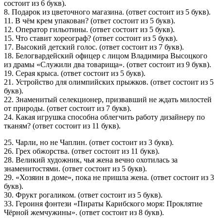
состоит из 6 букв).
8. Подарок из цветочного магазина. (ответ состоит из 5 букв).
11. В чём крем упакован? (ответ состоит из 5 букв).
12. Оператор гильотины. (ответ состоит из 5 букв).
15. Что ставит хореограф? (ответ состоит из 5 букв).
17. Высокий детский голос. (ответ состоит из 7 букв).
18. Белогвардейский офицер с лицом Владимира Высоцкого
из драмы «Служили два товарища». (ответ состоит из 9 букв).
19. Серая крыса. (ответ состоит из 5 букв).
21. Устройство для олимпийских прыжков. (ответ состоит из 5
букв).
22. Знаменитый селекционер, призвавший не ждать милостей
от природы. (ответ состоит из 7 букв).
24. Какая игрушка способна облегчить работу дизайнеру по
тканям? (ответ состоит из 11 букв).
25. Чарли, но не Чаплин. (ответ состоит из 3 букв).
26. Грех обжорства. (ответ состоит из 11 букв).
28. Великий художник, чья жена вечно охотилась за
знаменитостями. (ответ состоит из 5 букв).
29. «Хозяин в доме», пока не пришла жена. (ответ состоит из 3
букв).
30. Фрукт рогаликом. (ответ состоит из 5 букв).
33. Героиня фэнтези «Пираты Карибского моря: Проклятие
Чёрной жемчужины». (ответ состоит из 8 букв).