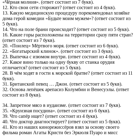
«Чёрная молния». (ответ состоит из 7 букв).
12. Кто свои сети сторожит? (ответ состоит из 4 букв).
13. Какую медицинскую процедуру порекомендовал хозяйке
дома герой комедии «Будьте моим мужем»? (ответ состоит из
5 букв).
14. Что на поле брани происходит? (ответ состоит из 5 букв).
16. Какие горы расположены на территории сразу пяти стран?
(ответ состоит из 7 букв).
20. «Поилец» Мёртвого моря. (ответ состоит из 6 букв).
22. «Богатырский клинок». (ответ состоит из 3 букв).
23. Выпечка с изюмом внутри. (ответ состоит из 4 букв).
27. Какое вино только на одну букву от станка орудия
отличается? (ответ состоит из 5 букв).
28. В чём ходят в гости к морской братве? (ответ состоит из 11
букв).
31. Британский певец … Джон. (ответ состоит из 5 букв).
32. Основа лепёшек арепасиз Колумбии и Венесуэлы. (ответ
состоит из 8 букв).
34. Запретное мясо в иудаизме. (ответ состоит из 7 букв).
35. «Круизная посудина». (ответ состоит из 6 букв).
39. Что сапёр ищет? (ответ состоит из 4 букв).
40. Что доктор диагностирует? (ответ состоит из 5 букв).
41. Кто из наших кинорежиссёров взял за основу своего
фильма роман Агаты Кристи без Эркюля Пуаро и мисс