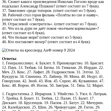
36. Сюжет какого произведения Николаю Гоголю вроде как
подсказал Александр Пушкин? (ответ состоит из 7 букв).
37. Тяжеловес среди топоров. (ответ состоит из 5 букв).
38. Рабочий стол героя фильма «Полёты во сне и наяву».
(ответ состоит из 7 букв).
39. Отраслевой «смотритель». (ответ состоит из 7 букв).
41. Что из-за дури не даёт покоя «волчьим кормильцам»?
(ответ состоит из 6 букв).
44. Что больше моря? (ответ состоит из 5 букв).
46. Кто поставляет мохер? (ответ состоит из 4 букв).
Ответы
:
1. Генералиссимус. 4. Буклет. 9. Преимущество. 10. Браслет.
12. Паук. 13. Тюбаж. 14. Битва. 16. Гималаи. 20. Иордан. 22.
Меч. 23. Кекс. 27. Лафит. 28. Гидрокостюм. 31. Элтон. 32.
Кукуруза. 34. Свинина. 35. Лайнер. 39. Мина. 40. Недуг. 41.
Говорухин. 42. Зной. 43. Иов. 45. Сироп. 46. Кузьминки. 47.
Бокс. 48. Ворон. 49. Носик. 50. Завтрак. 51. Тяпа. 52. Марат.
1. Гидростатика. 2. Иерархия. 3. Убийство. 5. Узел. 6. Литраж.
7. Тройка. 8. Букет. 11. Тюбик. 12. Палач. 15. Балет. 17.
Дискант. 18. Брусенцов. 19. Пасюк. 21. Батут. 22. Мичурин.
24. Калейдоскоп. 25. Шин. 26. Чревоугодие. 28. Гоген. 29.