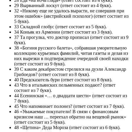
28 Еда «на ночь глядя» (ответ состоит из 4 букв).
29 Вырванный лоскут (ответ состоит из 4 букв).
32 «Никому еще не удалось вырасти, не совершив при
этом ошибок» (австрийский психолог) (ответ состоит из
5 букв).
33 Складной глобус (ответ состоит из 5 букв).
34 Коньяк из Армении (ответ состоит из 3 букв).
37 Та прогулка, что доктор прописал (ответ состоит из 9
букв).
38 «Богиня русского балета», собравшая уморительную
коллекцию курьезных фамилий, читая газеты и делая из
них вырезки в подтверждение очередной своей находки
(ответ состоит из 9 букв).
39 С каким декабристом стрелялся на дуэли Александр
Грибоедов? (ответ состоит из 8 букв).
40 Предсказатель бури (ответ состоит из 8 букв).
43 Что в итальянских пельменных подают? (ответ
состоит из 7 букв).
44 Есенинская «… о двадцати шести» (ответ состоит из
7 букв).
45 Что напоминает полонез? (ответ состоит из 7 букв).
46 «Уважаемые покупатели! В связи с финансовым
кризисом наш … переехал обратно на вещевой рынок»
(ответ состоит из 5 букв).
48 «Щетина» Деда Мороза (ответ состоит из 6 букв).