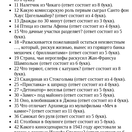
11 Налетчик из Чикаго (ответ состоит из 8 букв).
12 Какую комиссарскую роль первым сыграл Санто фон
Хаус Цигельмайер? (ответ состоит из 4 букв).
13 Дважды по 30 минут (ответ состоит из 3 букв).
14 Птица из свиты Афины (ответ состоит из 4 букв).
15 Что дачные участки разделяет? (ответ состоит из 5
букв).
18 «Разыскивается пожелавший остаться неизвестным
…, который, рискуя жизнью, вынес из горящего банка
мешочек с бриллиантами» (ответ состоит из 5 букв).
19 Страна, чьи иероглифы раскусил Жан-Франсуа
Шампольон (ответ состоит из 6 букв).
22 Что теряют, слетев с катушек? (ответ состоит из 8
букв).
23 Скандинав из Стокгольма (ответ состоит из 4 букв).
25 «Приставка» к шприцу (ответ состоит из 4 букв).
27 «Детонатор» веселья (ответ состоит из 5 букв).
30 «Замес» под майонез (ответ состоит из 5 букв).
31 Оно, влюбившаяся в Джона (ответ состоит из 4 букв).
35 Что отличает Архимеда из мультфильма «Меч в
камне»? (ответ состоит из 11 букв).
36 Самокат без руля (ответ состоит из 5 букв).
41 Столбики в боулинге (ответ состоит из 5 букв).
42 Какого киносценариста в 1943 году арестовали за