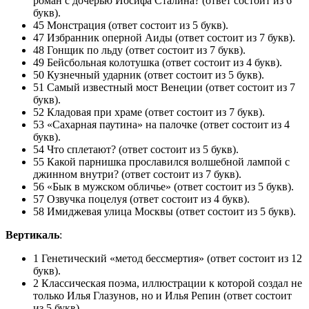
роман с дочерью Иосифа Сталина? (ответ состоит из 6
букв).
45 Монстрация (ответ состоит из 5 букв).
47 Избранник оперной Аиды (ответ состоит из 7 букв).
48 Гонщик по льду (ответ состоит из 7 букв).
49 Бейсбольная колотушка (ответ состоит из 4 букв).
50 Кузнечный ударник (ответ состоит из 5 букв).
51 Самый известный мост Венеции (ответ состоит из 7
букв).
52 Кладовая при храме (ответ состоит из 7 букв).
53 «Сахарная паутина» на палочке (ответ состоит из 4
букв).
54 Что сплетают? (ответ состоит из 5 букв).
55 Какой парнишка прославился волшебной лампой с
джинном внутри? (ответ состоит из 7 букв).
56 «Бык в мужском обличье» (ответ состоит из 5 букв).
57 Озвучка поцелуя (ответ состоит из 4 букв).
58 Имиджевая улица Москвы (ответ состоит из 5 букв).
Вертикаль
:
1 Генетический «метод бессмертия» (ответ состоит из 12
букв).
2 Классическая поэма, иллюстрации к которой создал не
только Илья Глазунов, но и Илья Репин (ответ состоит
из 5 букв).