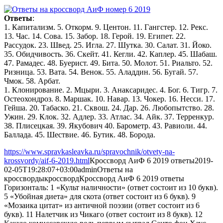
Ответы
:
1. Капитализм. 5. Откорм. 9. Центон. 11. Гангстер. 12. Рекс.
13. Час. 14. Сова. 15. Забор. 18. Герой. 19. Египет. 22.
Рассудок. 23. Швед. 25. Игла. 27. Шутка. 30. Салат. 31. Йоко.
35. Обидчивость. 36. Скейт. 41. Кегли. 42. Каплер. 45. Шабаш.
47. Рамадес. 48. Буерист. 49. Бита. 50. Молот. 51. Риальто. 52.
Ризница. 53. Вата. 54. Венок. 55. Аладдин. 56. Бугай. 57.
Чмок. 58. Арбат.
1. Клонирование. 2. Мцыри. 3. Анаксаридес. 4. Бог. 6. Тигр. 7.
Остеохондроз. 8. Маршак. 10. Навар. 13. Чокер. 16. Несси. 17.
Гейша. 20. Табаско. 21. Сквош. 24. Дар. 26. Любопытство. 28.
Ужин. 29. Клок. 32. Адлер. 33. Атлас. 34. Айк. 37. Терренкур.
38. Плисецкая. 39. Якубович 40. Барометр. 43. Равиоли. 44.
Баллада. 45. Шествие. 46. Бутик. 48. Борода.
https://www.spravkasleavka.ru/spravochnik/otvety-na-
krossvordy/aif-6-2019.html
Кроссворд АиФ 6 2019 ответы
2019-
02-05T19:28:07+03:00
admin
Ответы на
кроссворды
кроссворд
Кроссворд АиФ 6 2019 ответы
Горизонталь: 1 «Культ наличности» (ответ состоит из 10 букв).
5 «Убойная диета» для скота (ответ состоит из 6 букв). 9
«Мозаика цитат» из античной поэзии (ответ состоит из 6
букв). 11 Налетчик из Чикаго (ответ состоит из 8 букв). 12