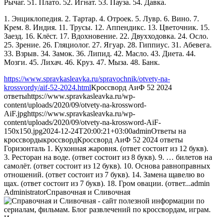
Рычаг. 51. Плато. 52. Игнат. 53. Пауза. 54. Давка.
1. Энциклопедия. 2. Тартар. 4. Отроек. 5. Лувр. 6. Вино. 7.
Крем. 8. Индия. 11. Трусы. 12. Аппендикс. 13. Цветочник. 15.
Заезд. 16. Клёст. 17. Вдохновение. 22. Двухходовка. 24. Осло.
25. Зрение. 26. Гляциолог. 27. Ягуар. 28. Гиппиус. 31. Абевега.
33. Взрыв. 34. Замок. 36. Липид. 42. Масло. 43. Диета. 44.
Мозги. 45. Лихач. 46. Круз. 47. Мыза. 48. Банк.
https://www.spravkasleavka.ru/spravochnik/otvety-na-
krossvordy/aif-52-2024.html
Кроссворд АиФ 52 2024
ответы
https://www.spravkasleavka.ru/wp-
content/uploads/2020/09/otvety-na-krossword-
AiF.jpg
https://www.spravkasleavka.ru/wp-
content/uploads/2020/09/otvety-na-krossword-AiF-
150x150.jpg
2024-12-24T20:00:21+03:00
admin
Ответы на
кроссворды
кроссворд
Кроссворд АиФ 52 2024 ответы
Горизонталь 1. Кухонная жаровня. (ответ состоит из 12 букв).
3. Ресторан на воде. (ответ состоит из 8 букв). 9. … билетов на
самолёт. (ответ состоит из 12 букв). 10. Основа равноправных
отношений. (ответ состоит из 7 букв). 14. Замена щавелю во
щах. (ответ состоит из 7 букв). 18. Гром овации. (ответ...
admin
Administrator
Справочная и Сливочная