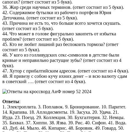
сапогах? (ответ состоит из 5 букв).
36. Жир среди научных терминов. (ответ состоит из 5 букв).
42. Содержимое бутылки из рабочего портфеля Юрия
Деточкина. (ответ состоит из 5 букв).
43. Причина не есть то, что больше всего хочется скушать.
(ответ состоит из 5 букв).
44. Что может в голове фигурально закипеть от избытка
проблем? (ответ состоит из 5 букв).
45. Кто не любит лишний раз беспокоить тормоза? (ответ
состоит из 5 букв).
46. У кого из голливудских секс-символов в детстве были
кривые и неправильно растущие зубы? (ответ состоит из 4
букв).
47. Хутор с прибалтийским адресом. (ответ состоит из 4 букв).
48. Я привезу с собою кучу ихних денег – и всю валюту сдам
в советский …. (ответ состоит из 4 букв).
Ответы
:
1. Электроплита. 3. Поплавок. 9. Бронирование. 10. Паритет.
14. Крапива. 18. Аплодисменты. 19. Засуха. 20. Удача. 21.
Иуда. 23. Поезд. 29. Коллекция. 30. Бухгалтерия. 32. Немцы.
35. Бахвал. 37. Хиппи. 38. Язва. 39. Рис. 40. Сифон. 41. Вода.
43. Дуб. 44. Мыло. 46. Кипарис. 48. Боровик. 49. Говард. 50.