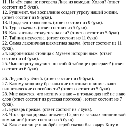
11. На чём едва не погорела Лиза из комедии Холоп? (ответ
состоит из 5 букв).
12. Рудимент, чьё воспаление создаёт угрозу нашей жизни.
(ответ состоит из 9 букв).
13. Продавец тюльпанов. (ответ состоит из 9 букв).
15. Тур в скачках. (ответ состоит из 5 букв).
16. Какая птица столуется на ели? (ответ состоит из 5 букв).
17. Тайник искусства. (ответ состоит из 11 букв).
22. Самая лаконичная шахматная задача. (ответ состоит из 11
букв).
24. Европейская столица с Музеем истории лыж. (ответ
состоит из 4 букв).
25. Чью остроту окулист по особой таблице проверяет? (ответ
состоит из 6 букв).
26. Ледяной учёный. (ответ состоит из 9 букв).
27. Какому хищнику бразильские охотники приписывают
гипнотические способности? (ответ состоит из 5 букв).
28. Мне кажется, что истину я знаю – и только для неё не знаю
слов (ответ состоит из русская поэтесса).. (ответ состоит из 7
букв).
31. Букварь прежде. (ответ состоит из 7 букв).
33. Что спровоцировал инженер Гарин на заводах анилиновой
компании? (ответ состоит из 5 букв).
34. Какое жилище приобрёл герой сказки благодаря Коту в