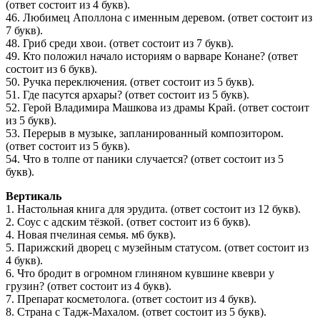
(ответ состоит из 4 букв).
46. Любимец Аполлона с именным деревом. (ответ состоит из
7 букв).
48. Гриб среди хвои. (ответ состоит из 7 букв).
49. Кто положил начало историям о варваре Конане? (ответ
состоит из 6 букв).
50. Ручка переключения. (ответ состоит из 5 букв).
51. Где пасутся архары? (ответ состоит из 5 букв).
52. Герой Владимира Машкова из драмы Край. (ответ состоит
из 5 букв).
53. Перерыв в музыке, запланированный композитором.
(ответ состоит из 5 букв).
54. Что в толпе от паники случается? (ответ состоит из 5
букв).
Вертикаль
1. Настольная книга для эрудита. (ответ состоит из 12 букв).
2. Соус с адским тёзкой. (ответ состоит из 6 букв).
4. Новая пчелиная семья. м6 букв).
5. Парижский дворец с музейным статусом. (ответ состоит из
4 букв).
6. Что бродит в огромном глиняном кувшине квеври у
грузин? (ответ состоит из 4 букв).
7. Препарат косметолога. (ответ состоит из 4 букв).
8. Страна с Тадж-Махалом. (ответ состоит из 5 букв).