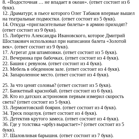
8. «Водосточная … не впадает в океан». (ответ состоит из 6
букв).
12. Драматург, в пьесе которого Олег Табаков впервые вышел
на театральные подмостки. (ответ состоит из 5 букв).
14. Откуда «пригласительные билеты» в армию приходят?
(ответ состоит из 9 букв).
15. Либретто Александра Ивановского, которое Дмитрий
Шостакович использовал при написании балета «Золотой
век». (ответ состоит из 9 букв).
17. Агрегат для штамповки. (ответ состоит из 5 букв).
21. Вечеринка при бабочках. (ответ состоит из 4 букв).
22. Башня с ревуном. (ответ состоит из 4 букв).
23. Мебель в обеденном зале. (ответ состоит из 4 букв).
24. Запароленное место. (ответ состоит из 4 букв).
25. За что ценят соловья? (ответ состоит из 5 букв).
27. Банкетный краснобай. (ответ состоит из 6 букв).
28. Кто из датских астрономов первым измерил скорость
света? (ответ состоит из 5 букв).
33. Лермонтовский боярин. (ответ состоит из 4 букв).
34. Треск поцелуя. (ответ состоит из 4 букв).
35. Детектив крутого замеса. (ответ состоит из 4 букв).
36. Где у толстяка «арбуз вырастает»? (ответ состоит из 5
букв).
37. Шаловливая барышня. (ответ состоит из 7 букв).