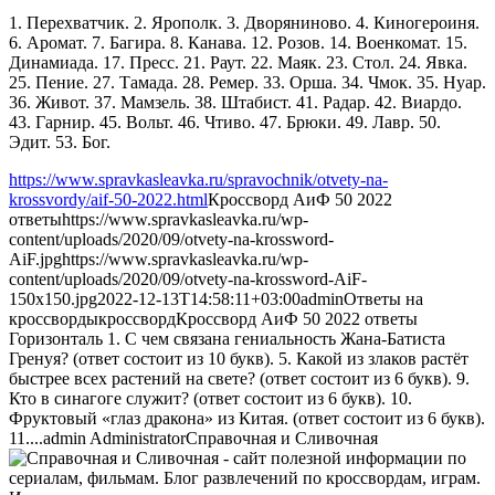
1. Перехватчик. 2. Ярополк. 3. Дворяниново. 4. Киногероиня.
6. Аромат. 7. Багира. 8. Канава. 12. Розов. 14. Военкомат. 15.
Динамиада. 17. Пресс. 21. Раут. 22. Маяк. 23. Стол. 24. Явка.
25. Пение. 27. Тамада. 28. Ремер. 33. Орша. 34. Чмок. 35. Нуар.
36. Живот. 37. Мамзель. 38. Штабист. 41. Радар. 42. Виардо.
43. Гарнир. 45. Вольт. 46. Чтиво. 47. Брюки. 49. Лавр. 50.
Эдит. 53. Бог.
https://www.spravkasleavka.ru/spravochnik/otvety-na-
krossvordy/aif-50-2022.html
Кроссворд АиФ 50 2022
ответы
https://www.spravkasleavka.ru/wp-
content/uploads/2020/09/otvety-na-krossword-
AiF.jpg
https://www.spravkasleavka.ru/wp-
content/uploads/2020/09/otvety-na-krossword-AiF-
150x150.jpg
2022-12-13T14:58:11+03:00
admin
Ответы на
кроссворды
кроссворд
Кроссворд АиФ 50 2022 ответы
Горизонталь 1. С чем связана гениальность Жана-Батиста
Гренуя? (ответ состоит из 10 букв). 5. Какой из злаков растёт
быстрее всех растений на свете? (ответ состоит из 6 букв). 9.
Кто в синагоге служит? (ответ состоит из 6 букв). 10.
Фруктовый «глаз дракона» из Китая. (ответ состоит из 6 букв).
11....
admin
Administrator
Справочная и Сливочная