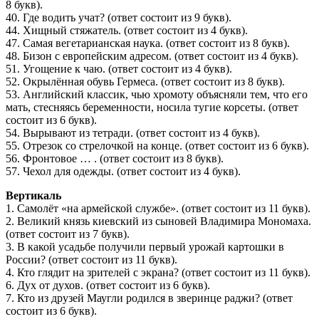
8 букв).
40. Где водить учат? (ответ состоит из 9 букв).
44. Хищный стяжатель. (ответ состоит из 4 букв).
47. Самая вегетарианская наука. (ответ состоит из 8 букв).
48. Бизон с европейским адресом. (ответ состоит из 4 букв).
51. Угощение к чаю. (ответ состоит из 4 букв).
52. Окрылённая обувь Гермеса. (ответ состоит из 8 букв).
53. Английский классик, чью хромоту объясняли тем, что его
мать, стесняясь беременности, носила тугие корсеты. (ответ
состоит из 6 букв).
54. Вырывают из тетради. (ответ состоит из 4 букв).
55. Отрезок со стрелочкой на конце. (ответ состоит из 6 букв).
56. Фронтовое … . (ответ состоит из 8 букв).
57. Чехол для одежды. (ответ состоит из 4 букв).
Вертикаль
1. Самолёт «на армейской службе». (ответ состоит из 11 букв).
2. Великий князь киевский из сыновей Владимира Мономаха.
(ответ состоит из 7 букв).
3. В какой усадьбе получили первый урожай картошки в
России? (ответ состоит из 11 букв).
4. Кто глядит на зрителей с экрана? (ответ состоит из 11 букв).
6. Дух от духов. (ответ состоит из 6 букв).
7. Кто из друзей Маугли родился в зверинце раджи? (ответ
состоит из 6 букв).