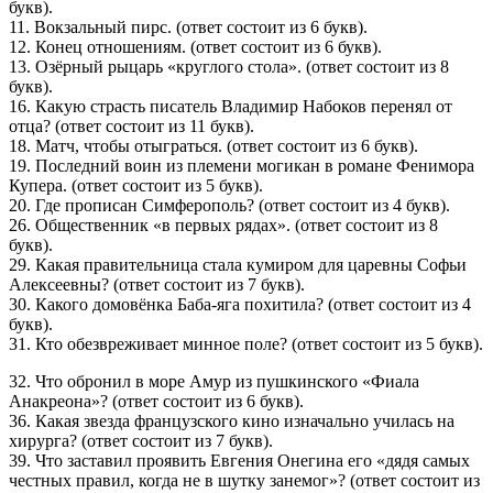
букв).
11. Вокзальный пирс. (ответ состоит из 6 букв).
12. Конец отношениям. (ответ состоит из 6 букв).
13. Озёрный рыцарь «круглого стола». (ответ состоит из 8
букв).
16. Какую страсть писатель Владимир Набоков перенял от
отца? (ответ состоит из 11 букв).
18. Матч, чтобы отыграться. (ответ состоит из 6 букв).
19. Последний воин из племени могикан в романе Фенимора
Купера. (ответ состоит из 5 букв).
20. Где прописан Симферополь? (ответ состоит из 4 букв).
26. Общественник «в первых рядах». (ответ состоит из 8
букв).
29. Какая правительница стала кумиром для царевны Софьи
Алексеевны? (ответ состоит из 7 букв).
30. Какого домовёнка Баба-яга похитила? (ответ состоит из 4
букв).
31. Кто обезвреживает минное поле? (ответ состоит из 5 букв).
32. Что обронил в море Амур из пушкинского «Фиала
Анакреона»? (ответ состоит из 6 букв).
36. Какая звезда французского кино изначально училась на
хирурга? (ответ состоит из 7 букв).
39. Что заставил проявить Евгения Онегина его «дядя самых
честных правил, когда не в шутку занемог»? (ответ состоит из