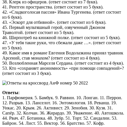
38. Клерк из офицеров. (ответ состоит из 7 букв).
41. Рентген пространства. (ответ состоит из 5 букв).
42. «Сладкоголосая пассия» Ивана Тургенева. (ответ состоит
из 6 букв).
43. «Эскорт для отбивной». (ответ состоит из 6 букв).
45. Первый мультяшный герой, озвученный Джоном
Траволтой. (ответ состоит из 5 букв).
46. Ширпотреб на книжной полке. (ответ состоит из 5 букв).
47. «У тебя такие руки, что сбежали даже …». (ответ состоит
из 5 букв).
49. Какое имя в романе Евгения Водолазкина принял травник
Арсений, став монахом? (ответ состоит из 4 букв).
50. Возлюбленная Марселя Сердана. (ответ состоит из 4 букв).
53. Кто «сохраняет анонимность» «при помощи совпадений»?
(ответ состоит из 3 букв).
Ответы
:
1. Парфюмерия. 5. Бамбук. 9. Раввин. 10. Лонган. 11. Перрон.
12. Разрыв. 13. Ланселот. 16. Энтомология. 18. Реванш. 19.
Ункас. 20. Крым. 26. Активист. 29. Зенобия. 30. Кузя. 31.
Сапёр. 32. Колчан. 36. Жирардо. 39. Уважение. 40. Автошкола.
44. Рвач. 47. Ботаника. 48. Зубр. 51. Торт. 52. Сандалии. 53.
Байрон. 54. Лист. 55. Вектор. 56. Братство. 57. Кофр.