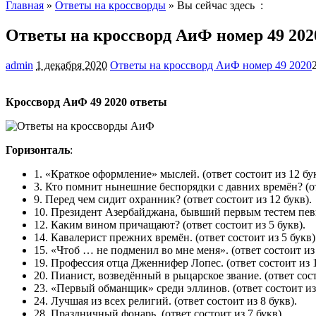
Главная
»
Ответы на кроссворды
» Вы сейчас здесь :
Ответы на кроссворд АиФ номер 49 202
admin
1 декабря 2020
Ответы на кроссворд АиФ номер 49 2020
Кроссворд АиФ 49 2020 ответы
Горизонталь
:
1. «Краткое оформление» мыслей. (ответ состоит из 12 бук
3. Кто помнит нынешние беспорядки с давних времён? (отв
9. Перед чем сидит охранник? (ответ состоит из 12 букв).
10. Президент Азербайджана, бывший первым тестем певца
12. Каким вином причащают? (ответ состоит из 5 букв).
14. Кавалерист прежних времён. (ответ состоит из 5 букв)
15. «Чтоб … не подменил во мне меня». (ответ состоит из 
19. Профессия отца Дженнифер Лопес. (ответ состоит из 1
20. Пианист, возведённый в рыцарское звание. (ответ сост
23. «Первый обманщик» среди эллинов. (ответ состоит из 
24. Лучшая из всех религий. (ответ состоит из 8 букв).
28. Праздничный фонарь. (ответ состоит из 7 букв).