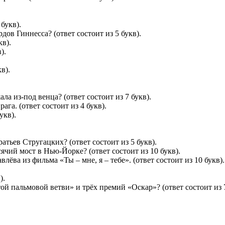
букв).
дов Гиннесса? (ответ состоит из 5 букв).
кв).
).
в).
ла из-под венца? (ответ состоит из 7 букв).
ага. (ответ состоит из 4 букв).
укв).
атьев Стругацких? (ответ состоит из 5 букв).
сячий мост в Нью-Йорке? (ответ состоит из 10 букв).
ёва из фильма «Ты – мне, я – тебе». (ответ состоит из 10 букв).
).
й пальмовой ветви» и трёх премий «Оскар»? (ответ состоит из 7