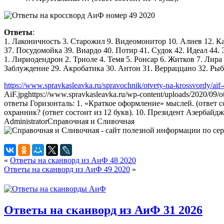
Ответы
:
1. Лаконичность 3. Старожил 9. Видеомонитор 10. Алиев 12. К
37. Посудомойка 39. Виардо 40. Потир 41. Судок 42. Идеал 44. 
1. Лириодендрон 2. Триоле 4. Темя 5. Ронсар 6. Житков 7. Лира
Заблуждение 29. Акробатика 30. Антон 31. Верраццано 32. Рыб
https://www.spravkasleavka.ru/spravochnik/otvety-na-krossvordy/aif
AiF.jpg
https://www.spravkasleavka.ru/wp-content/uploads/2020/09/
ответы Горизонталь: 1. «Краткое оформление» мыслей. (ответ со
охранник? (ответ состоит из 12 букв). 10. Президент Азербайд
Administrator
Справочная и Сливочная
«
Ответы на сканворд из АиФ 48 2020
Ответы на сканворд из АиФ 49 2020
»
Ответы на сканворд из АиФ 31 2026