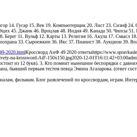
агор 14. Гусар 15. Век 19. Компьютерщик 20. Лист 23. Сизиф 24
Эцих 45. Джанк 46. Вроцлав 48. Индия 49. Канада 50. Чипсы 51. Г
 8. Берег 11. Вульф 12. Карты 13. Религия 16. Акула 17. Смысл 18
оохрана 33. Сыроежкин 36. Икс 37. Пианист 38. Аукцион 39. Вож
-49-2020.html
Кроссворд АиФ 49 2020 ответы
https://www.spravkasl
otvety-na-krossword-AiF-150x150.jpg
2020-12-01T16:11:42+03:00
adm
стоит из 12 букв). 3. Кто помнит нынешние беспорядки с давних 
жана, бывший первым тестем певца Эмина Агаларова. (ответ состои