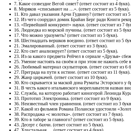
7. Какое созвездие Вегой сияет? (ответ состоит из 4 букв).
8. Моряков «списывают на …». (ответ состоит из 5 букв).
11. Кто давал указания Арчи Гудвину? (ответ состоит из 5 
12. Из чего соорудил домик Брайан Берг ради Книги рекор
13. «Первейший конкурент» науки. (ответ состоит из 7 бу
16. Людоедка из морской пучины. (ответ состоит из 5 букв
17. Что можно уразуметь? (ответ состоит из 5 букв).
18. Шестнадцать вершков воедино. (ответ состоит из 5 бук
21. Эмалированный. (ответ состоит из 3 букв).
22. Кто свет анализирует? (ответ состоит из 5 букв).
23. Из-за какого предмета Рейчел в сериале «Друзья» сбежа
25. Умение настоять на своём и при этом не нажить себе вр
26. Любимый материал скульпторов. (ответ состоит из 6 б
27. Преграда на пути к истине. (ответ состоит из 11 букв).
29. Жанр циркачей. (ответ состоит из 10 букв).
30. Кто скрывается за маской дона Руматы Эсторского у бр
31. В честь какого итальянского мореплавателя назван ви
32. Служба, на которую работает киногерой Леонида Куравл
33. Прототип Электроника. (ответ состоит из 9 букв).
36. Неизвестный член уравнения. (ответ состоит из 3 букв
37. Какой из фильмов Романа Полански удостоили «Золото
38. Распродажа «с молотка». (ответ состоит из 7 букв).
39. Кто в таборе за главного? (ответ состоит из 5 букв).
43. Десерт с бахчи. (ответ состоит из 5 букв).
47. Хрустальная … (ответ состоит из 4 букв).