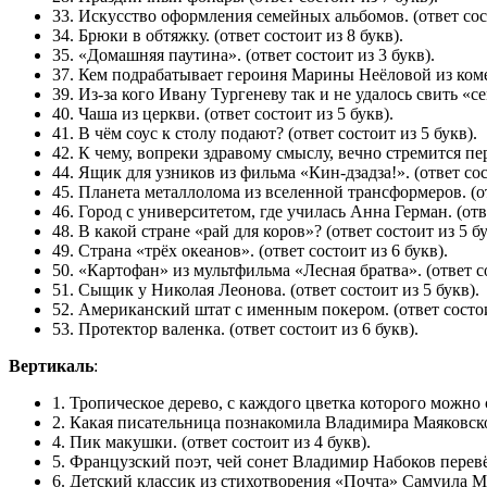
33. Искусство оформления семейных альбомов. (ответ сост
34. Брюки в обтяжку. (ответ состоит из 8 букв).
35. «Домашняя паутина». (ответ состоит из 3 букв).
37. Кем подрабатывает героиня Марины Неёловой из комед
39. Из-за кого Ивану Тургеневу так и не удалось свить «с
40. Чаша из церкви. (ответ состоит из 5 букв).
41. В чём соус к столу подают? (ответ состоит из 5 букв).
42. К чему, вопреки здравому смыслу, вечно стремится пе
44. Ящик для узников из фильма «Кин-дзадза!». (ответ сос
45. Планета металлолома из вселенной трансформеров. (от
46. Город с университетом, где училась Анна Герман. (отве
48. В какой стране «рай для коров»? (ответ состоит из 5 бу
49. Страна «трёх океанов». (ответ состоит из 6 букв).
50. «Картофан» из мультфильма «Лесная братва». (ответ со
51. Сыщик у Николая Леонова. (ответ состоит из 5 букв).
52. Американский штат с именным покером. (ответ состои
53. Протектор валенка. (ответ состоит из 6 букв).
Вертикаль
:
1. Тропическое дерево, с каждого цветка которого можно 
2. Какая писательница познакомила Владимира Маяковског
4. Пик макушки. (ответ состоит из 4 букв).
5. Французский поэт, чей сонет Владимир Набоков перевёл
6. Детский классик из стихотворения «Почта» Самуила Мар