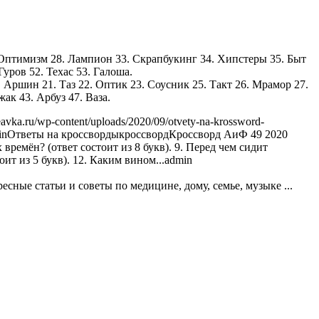
. Оптимизм 28. Лампион 33. Скрапбукинг 34. Хипстеры 35. Быт
уров 52. Техас 53. Галоша.
. Аршин 21. Таз 22. Оптик 23. Соусник 25. Такт 26. Мрамор 27.
ак 43. Арбуз 47. Ваза.
eavka.ru/wp-content/uploads/2020/09/otvety-na-krossword-
in
Ответы на кроссворды
кроссворд
Кроссворд АиФ 49 2020
времён? (ответ состоит из 8 букв). 9. Перед чем сидит
т из 5 букв). 12. Каким вином...
admin