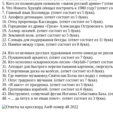
5. Кого из полководцев называли «львом русской армии»? (ответ
6. Что Никита Хрущёв обещал построить к 1980 году? (ответ сос
7. Главный язык Болливуда. (ответ состоит из 5 букв).
13. Апофеоз детонации. (ответ состоит из 5 букв).
16. Отец пророчицы Кассандры. (ответ состоит из 5 букв).
18. Городишко из драмы «Гроза» Александра Островского. (ответ
19. Аллюр лихачей. (ответ состоит из 5 букв).
20. Земляной волк. (ответ состоит из 5 букв).
22. Словарь для поддержания беседы. (ответ состоит из 11 букв)
23. Намёки между строк. (ответ состоит из 8 букв).
24. Кто из великих русских художников почти никогда не рисова
25. Пушкинский архангел. (ответ состоит из 7 букв).
26. Кто исполнил оскароносную песню «Skyfall»? (ответ состоит
31. Аппарат для быстрого перелистывания картинок, свергнутый
33. Спортивная доска на колёсах. (ответ состоит из 8 букв).
36. Где именно музыковед Святослав Бэлза пил водку с певцом 
37. Опус траурного звучания. (ответ состоит из 7 букв).
39. «В шаге» от праздника. (ответ состоит из 5 букв).
40. Группировка кораблей. (ответ состоит из 6 букв).
43. Инструмент, созвучный фугам Иоганна Себастьяна Баха. (отв
48. «… да петух и не евши поют». (ответ состоит из 3 букв).