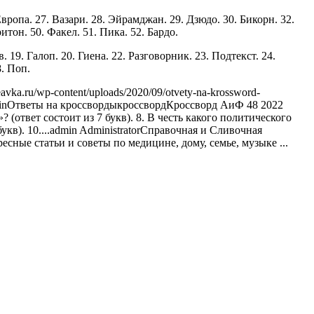
Европа. 27. Вазари. 28. Эйрамджан. 29. Дзюдо. 30. Бикорн. 32.
ритон. 50. Факел. 51. Пика. 52. Бардо.
 19. Галоп. 20. Гиена. 22. Разговорник. 23. Подтекст. 24.
8. Поп.
eavka.ru/wp-content/uploads/2020/09/otvety-na-krossword-
in
Ответы на кроссворды
кроссворд
Кроссворд АиФ 48 2022
 (ответ состоит из 7 букв). 8. В честь какого политического
кв). 10....
admin
Administrator
Справочная и Сливочная