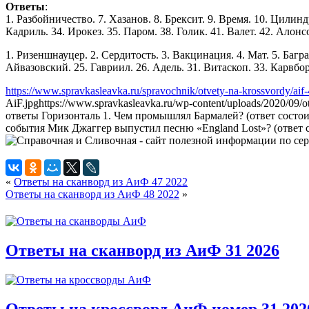
Ответы
:
1. Разбойничество. 7. Хазанов. 8. Брексит. 9. Время. 10. Цилинд
Кадриль. 34. Ирокез. 35. Паром. 38. Голик. 41. Валет. 42. Алонсо
1. Ризеншнауцер. 2. Сердитость. 3. Вакцинация. 4. Мат. 5. Багра
Айвазовский. 25. Гавриил. 26. Адель. 31. Витаскоп. 33. Карвбор
https://www.spravkasleavka.ru/spravochnik/otvety-na-krossvordy/aif
AiF.jpg
https://www.spravkasleavka.ru/wp-content/uploads/2020/09/
ответы Горизонталь 1. Чем промышлял Бармалей? (ответ состоит 
события Мик Джаггер выпустил песню «England Lost»? (ответ состо
«
Ответы на сканворд из АиФ 47 2022
Ответы на сканворд из АиФ 48 2022
»
Ответы на сканворд из АиФ 31 2026
Ответы на кроссворд АиФ номер 31 202