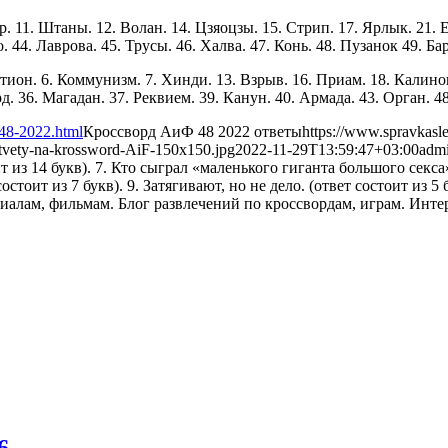
р. 11. Штаны. 12. Волан. 14. Цзяоцзы. 15. Стрип. 17. Ярлык. 21. 
. 44. Лаврова. 45. Трусы. 46. Халва. 47. Конь. 48. Пузанок 49. Ба
тион. 6. Коммунизм. 7. Хинди. 13. Взрыв. 16. Приам. 18. Калинов.
д. 36. Магадан. 37. Реквием. 39. Канун. 40. Армада. 43. Орган. 4
-48-2022.html
Кроссворд АиФ 48 2022 ответы
https://www.spravkasl
otvety-na-krossword-AiF-150x150.jpg
2022-11-29T13:59:47+03:00
adm
из 14 букв). 7. Кто сыграл «маленького гиганта большого секса»?
ит из 7 букв). 9. Затягивают, но не дело. (ответ состоит из 5 бу
6