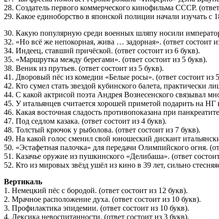
28. Создатель первого коммерческого кинофильма СССР. (ответ 
29. Какое единоборство в японской полиции начали изучать с 188
30. Какую популярную среди военных шляпу носили императоры
32. «Но всё же непокорная, жива … задорная». (ответ состоит из
34. Индеец, ставший причёской. (ответ состоит из 6 букв).
35. «Маршрутка между берегами». (ответ состоит из 5 букв).
38. Веник из прутьев. (ответ состоит из 5 букв).
41. Дворовый пёс из комедии «Белые росы». (ответ состоит из 5
42. Кто сумел стать звездой кубинского балета, практически ли
44. С какой актрисой поэта Андрея Вознесенского связывал мн
45. У итальянцев считается хорошей приметой подарить на НГ к
46. Какая восточная сладость противопоказана при панкреатите?
47. Под седлом казака. (ответ состоит из 4 букв).
48. Толстый крючок у рыболова. (ответ состоит из 7 букв).
49. На какой голос сменил свой юношеский дискант итальянский
50. «Эстафетная палочка» для передачи Олимпийского огня. (отв
51. Казачье оружие из пушкинского «Делибаша». (ответ состоит 
52. Кто из мировых звёзд ушёл из кино в 39 лет, сильно стесняяс
Вертикаль
1. Немецкий пёс с бородой. (ответ состоит из 12 букв).
2. Мрачное расположение духа. (ответ состоит из 10 букв).
3. Профилактика эпидемии. (ответ состоит из 10 букв).
4. Лексика невоспитанности. (ответ состоит из 3 букв).