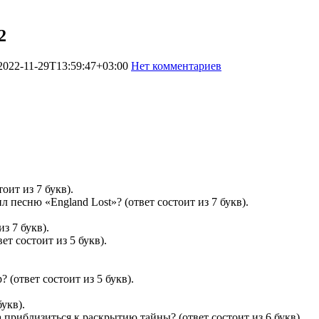
2
2022-11-29T13:59:47+03:00
Нет комментариев
364
оит из 7 букв).
 песню «England Lost»? (ответ состоит из 7 букв).
з 7 букв).
ет состоит из 5 букв).
 (ответ состоит из 5 букв).
укв).
приблизиться к раскрытию тайны? (ответ состоит из 6 букв).