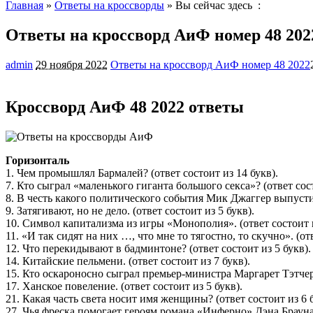
Главная
»
Ответы на кроссворды
» Вы сейчас здесь :
Ответы на кроссворд АиФ номер 48 202
admin
29 ноября 2022
Ответы на кроссворд АиФ номер 48 2022
Кроссворд АиФ 48 2022 ответы
Горизонталь
1. Чем промышлял Бармалей? (ответ состоит из 14 букв).
7. Кто сыграл «маленького гиганта большого секса»? (ответ сост
8. В честь какого политического события Мик Джаггер выпустил
9. Затягивают, но не дело. (ответ состоит из 5 букв).
10. Символ капитализма из игры «Монополия». (ответ состоит и
11. «И так сидят на них …, что мне то тягостно, то скучно». (отв
12. Что перекидывают в бадминтоне? (ответ состоит из 5 букв).
14. Китайские пельмени. (ответ состоит из 7 букв).
15. Кто оскароносно сыграл премьер-министра Маргарет Тэтчер?
17. Ханское повеление. (ответ состоит из 5 букв).
21. Какая часть света носит имя женщины? (ответ состоит из 6 б
27. Чья фреска помогает героям романа «Инферно» Дэна Брауна 