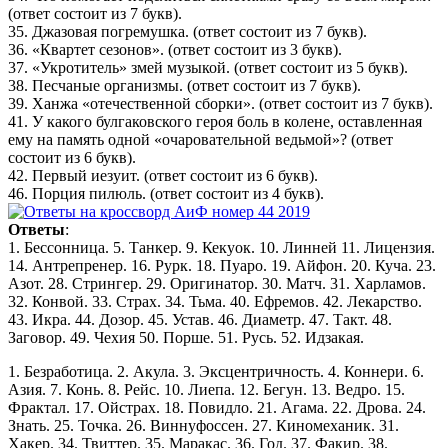
(ответ состоит из 7 букв).
35. Джазовая погремушка. (ответ состоит из 7 букв).
36. «Квартет сезонов». (ответ состоит из 3 букв).
37. «Укротитель» змей музыкой. (ответ состоит из 5 букв).
38. Песчаные организмы. (ответ состоит из 7 букв).
39. Ханжа «отечественной сборки». (ответ состоит из 7 букв).
41. У какого булгаковского героя боль в колене, оставленная
ему на память одной «очаровательной ведьмой»? (ответ
состоит из 6 букв).
42. Первый иезуит. (ответ состоит из 6 букв).
46. Порция пилюль. (ответ состоит из 4 букв).
Ответы
:
1. Бессонница. 5. Танкер. 9. Кекуок. 10. Линней 11. Лицензия.
14. Антрепренер. 16. Рурк. 18. Пуаро. 19. Айфон. 20. Куча. 23.
Азот. 28. Стрингер. 29. Оригинатор. 30. Матч. 31. Харламов.
32. Конвой. 33. Страх. 34. Тьма. 40. Ефремов. 42. Лекарство.
43. Икра. 44. Дозор. 45. Устав. 46. Диаметр. 47. Такт. 48.
Заговор. 49. Чехия 50. Порше. 51. Русь. 52. Идзакая.
1. Безработица. 2. Акула. 3. Эксцентричность. 4. Коннери. 6.
Азия. 7. Конь. 8. Рейс. 10. Лиепа. 12. Бегун. 13. Ведро. 15.
Фрактал. 17. Ойстрах. 18. Повидло. 21. Агама. 22. Дрова. 24.
Знать. 25. Точка. 26. Виннуфоссен. 27. Киномеханик. 31.
Хакер. 34. Твиттер. 35. Маракас. 36. Год. 37. Факир. 38.