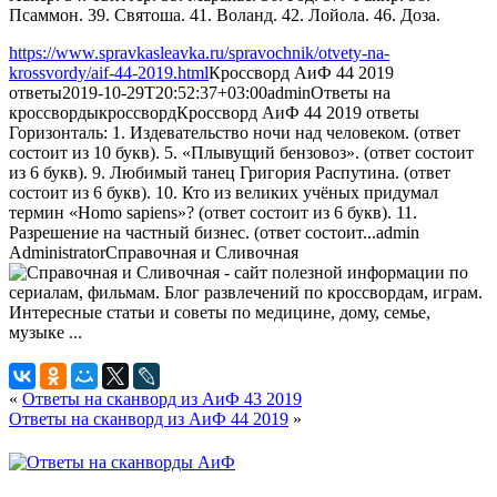
Псаммон. 39. Святоша. 41. Воланд. 42. Лойола. 46. Доза.
https://www.spravkasleavka.ru/spravochnik/otvety-na-
krossvordy/aif-44-2019.html
Кроссворд АиФ 44 2019
ответы
2019-10-29T20:52:37+03:00
admin
Ответы на
кроссворды
кроссворд
Кроссворд АиФ 44 2019 ответы
Горизонталь: 1. Издевательство ночи над человеком. (ответ
состоит из 10 букв). 5. «Плывущий бензовоз». (ответ состоит
из 6 букв). 9. Любимый танец Григория Распутина. (ответ
состоит из 6 букв). 10. Кто из великих учёных придумал
термин «Homo sapiens»? (ответ состоит из 6 букв). 11.
Разрешение на частный бизнес. (ответ состоит...
admin
Administrator
Справочная и Сливочная
«
Ответы на сканворд из АиФ 43 2019
Ответы на сканворд из АиФ 44 2019
»