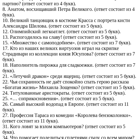
партию? (ответ состоит из 4 букв).
8. Анатом, восхищавший Петра Великого. (ответ состоит из 4
букв).
10. Великий танцовщик в костюме Красса с портрета кисти
Александра Шилова. (ответ состоит из 5 букв).
12. Олимпийский легкоатлет. (ответ состоит из 5 букв).
13. Распогодилось на славу! (ответ состоит из 5 букв).
15. «Множество с самоподобием». (ответ состоит из 7 букв).
17. Кто из наших великих виртуозов играл на скрипке
Страдивари из коллекции князя Юсупова? (ответ состоит из 7
букв).
18. Наполнитель пирожка для сладкоежки. (ответ состоит из 7
букв).
21. «Летучий дракон» среди ящериц. (ответ состоит из 5 букв).
22. Чья сохранность не даёт спокойно спать герою рассказа
«Богатая жизнь» Михаила Зощенко? (ответ состоит из 5 букв).
24. Титулованные аристократы. (ответ состоит из 5 букв).
25. «… соприкосновения». (ответ состоит из 5 букв).
26. Самый высокий водопад в Европе. (ответ состоит из 11
букв).
27. Профессия Тараса из комедии «Королева бензоколонки».
(ответ состоит из 11 букв).
31. Кого ловят за взлом компьютеров? (ответ состоит из 5
букв).
34. Что помогает поделиться сплетнями сразу со всем миром?