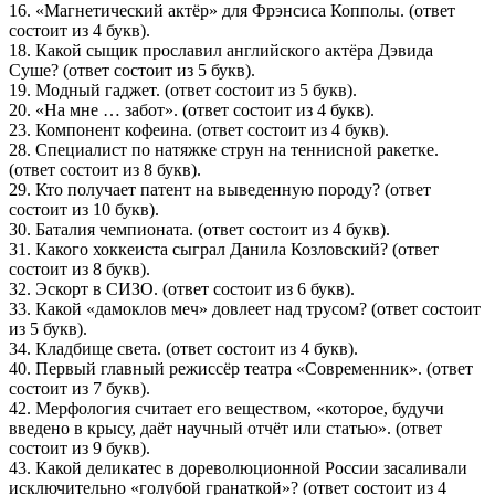
16. «Магнетический актёр» для Фрэнсиса Копполы. (ответ
состоит из 4 букв).
18. Какой сыщик прославил английского актёра Дэвида
Суше? (ответ состоит из 5 букв).
19. Модный гаджет. (ответ состоит из 5 букв).
20. «На мне … забот». (ответ состоит из 4 букв).
23. Компонент кофеина. (ответ состоит из 4 букв).
28. Специалист по натяжке струн на теннисной ракетке.
(ответ состоит из 8 букв).
29. Кто получает патент на выведенную породу? (ответ
состоит из 10 букв).
30. Баталия чемпионата. (ответ состоит из 4 букв).
31. Какого хоккеиста сыграл Данила Козловский? (ответ
состоит из 8 букв).
32. Эскорт в СИЗО. (ответ состоит из 6 букв).
33. Какой «дамоклов меч» довлеет над трусом? (ответ состоит
из 5 букв).
34. Кладбище света. (ответ состоит из 4 букв).
40. Первый главный режиссёр театра «Современник». (ответ
состоит из 7 букв).
42. Мерфология считает его веществом, «которое, будучи
введено в крысу, даёт научный отчёт или статью». (ответ
состоит из 9 букв).
43. Какой деликатес в дореволюционной России засаливали
исключительно «голубой гранаткой»? (ответ состоит из 4