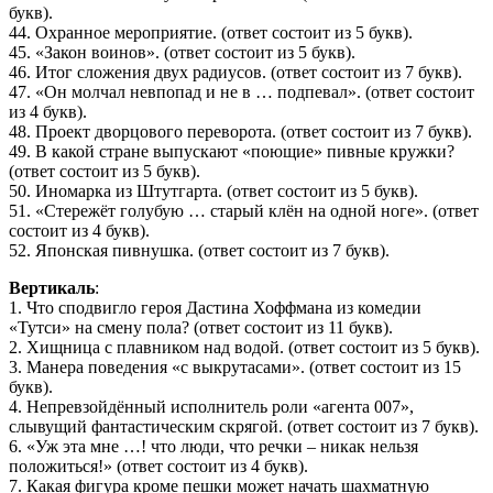
букв).
44. Охранное мероприятие. (ответ состоит из 5 букв).
45. «Закон воинов». (ответ состоит из 5 букв).
46. Итог сложения двух радиусов. (ответ состоит из 7 букв).
47. «Он молчал невпопад и не в … подпевал». (ответ состоит
из 4 букв).
48. Проект дворцового переворота. (ответ состоит из 7 букв).
49. В какой стране выпускают «поющие» пивные кружки?
(ответ состоит из 5 букв).
50. Иномарка из Штутгарта. (ответ состоит из 5 букв).
51. «Стережёт голубую … старый клён на одной ноге». (ответ
состоит из 4 букв).
52. Японская пивнушка. (ответ состоит из 7 букв).
Вертикаль
:
1. Что сподвигло героя Дастина Хоффмана из комедии
«Тутси» на смену пола? (ответ состоит из 11 букв).
2. Хищница с плавником над водой. (ответ состоит из 5 букв).
3. Манера поведения «с выкрутасами». (ответ состоит из 15
букв).
4. Непревзойдённый исполнитель роли «агента 007»,
слывущий фантастическим скрягой. (ответ состоит из 7 букв).
6. «Уж эта мне …! что люди, что речки – никак нельзя
положиться!» (ответ состоит из 4 букв).
7. Какая фигура кроме пешки может начать шахматную