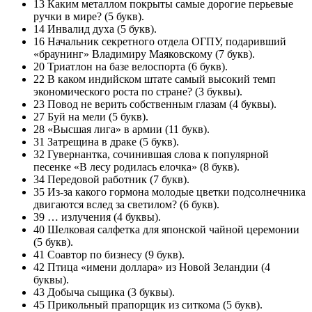
13 Каким металлом покрыты самые дорогие перьевые
ручки в мире? (5 букв).
14 Инвалид духа (5 букв).
16 Начальник секретного отдела ОГПУ, подаривший
«браунинг» Владимиру Маяковскому (7 букв).
20 Триатлон на базе велоспорта (6 букв).
22 В каком индийском штате самый высокий темп
экономического роста по стране? (3 буквы).
23 Повод не верить собственным глазам (4 буквы).
27 Буй на мели (5 букв).
28 «Высшая лига» в армии (11 букв).
31 Затрещина в драке (5 букв).
32 Гувернантка, сочинившая слова к популярной
песенке «В лесу родилась елочка» (8 букв).
34 Передовой работник (7 букв).
35 Из-за какого гормона молодые цветки подсолнечника
двигаются вслед за светилом? (6 букв).
39 … излучения (4 буквы).
40 Шелковая салфетка для японской чайной церемонии
(5 букв).
41 Соавтор по бизнесу (9 букв).
42 Птица «имени доллара» из Новой Зеландии (4
буквы).
43 Добыча сыщика (3 буквы).
45 Прикольный прапорщик из ситкома (5 букв).