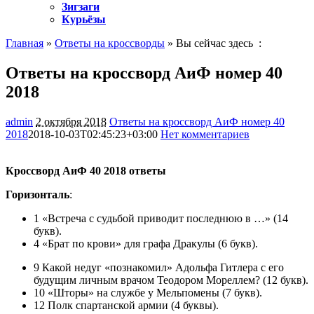
Зигзаги
Курьёзы
Главная
»
Ответы на кроссворды
» Вы сейчас здесь :
Ответы на кроссворд АиФ номер 40
2018
admin
2 октября 2018
Ответы на кроссворд АиФ номер 40
2018
2018-10-03T02:45:23+03:00
Нет комментариев
1198
Кроссворд АиФ 40 2018 ответы
Горизонталь
:
1 «Встреча с судьбой приводит последнюю в …» (14
букв).
4 «Брат по крови» для графа Дракулы (6 букв).
9 Какой недуг «познакомил» Адольфа Гитлера с его
будущим личным врачом Теодором Мореллем? (12 букв).
10 «Шторы» на службе у Мельпомены (7 букв).
12 Полк спартанской армии (4 буквы).