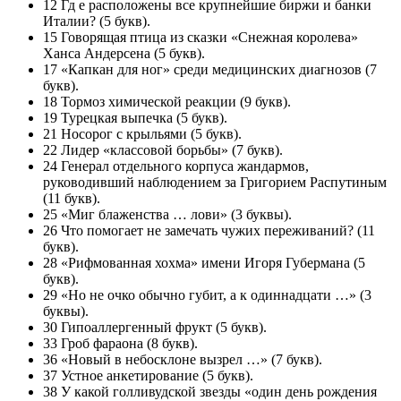
12 Гд е расположены все крупнейшие биржи и банки
Италии? (5 букв).
15 Говорящая птица из сказки «Снежная королева»
Ханса Андерсена (5 букв).
17 «Капкан для ног» среди медицинских диагнозов (7
букв).
18 Тормоз химической реакции (9 букв).
19 Турецкая выпечка (5 букв).
21 Носорог с крыльями (5 букв).
22 Лидер «классовой борьбы» (7 букв).
24 Генерал отдельного корпуса жандармов,
руководивший наблюдением за Григорием Распутиным
(11 букв).
25 «Миг блаженства … лови» (3 буквы).
26 Что помогает не замечать чужих переживаний? (11
букв).
28 «Рифмованная хохма» имени Игоря Губермана (5
букв).
29 «Но не очко обычно губит, а к одиннадцати …» (3
буквы).
30 Гипоаллергенный фрукт (5 букв).
33 Гроб фараона (8 букв).
36 «Новый в небосклоне вызрел …» (7 букв).
37 Устное анкетирование (5 букв).
38 У какой голливудской звезды «один день рождения