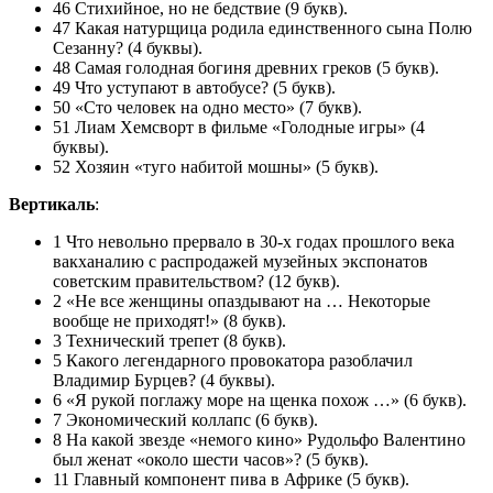
46 Стихийное, но не бедствие (9 букв).
47 Какая натурщица родила единственного сына Полю
Сезанну? (4 буквы).
48 Самая голодная богиня древних греков (5 букв).
49 Что уступают в автобусе? (5 букв).
50 «Сто человек на одно место» (7 букв).
51 Лиам Хемсворт в фильме «Голодные игры» (4
буквы).
52 Хозяин «туго набитой мошны» (5 букв).
Вертикаль
:
1 Что невольно прервало в 30-х годах прошлого века
вакханалию с распродажей музейных экспонатов
советским правительством? (12 букв).
2 «Не все женщины опаздывают на … Некоторые
вообще не приходят!» (8 букв).
3 Технический трепет (8 букв).
5 Какого легендарного провокатора разоблачил
Владимир Бурцев? (4 буквы).
6 «Я рукой поглажу море на щенка похож …» (6 букв).
7 Экономический коллапс (6 букв).
8 На какой звезде «немого кино» Рудольфо Валентино
был женат «около шести часов»? (5 букв).
11 Главный компонент пива в Африке (5 букв).