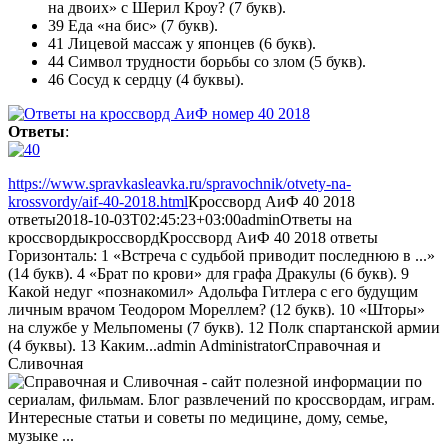
на двоих» с Шерил Кроу? (7 букв).
39 Еда «на бис» (7 букв).
41 Лицевой массаж у японцев (6 букв).
44 Символ трудности борьбы со злом (5 букв).
46 Сосуд к сердцу (4 буквы).
Ответы
:
https://www.spravkasleavka.ru/spravochnik/otvety-na-
krossvordy/aif-40-2018.html
Кроссворд АиФ 40 2018
ответы
2018-10-03T02:45:23+03:00
admin
Ответы на
кроссворды
кроссворд
Кроссворд АиФ 40 2018 ответы
Горизонталь: 1 «Встреча с судьбой приводит последнюю в ...»
(14 букв). 4 «Брат по крови» для графа Дракулы (6 букв). 9
Какой недуг «познакомил» Адольфа Гитлера с его будущим
личным врачом Теодором Мореллем? (12 букв). 10 «Шторы»
на службе у Мельпомены (7 букв). 12 Полк спартанской армии
(4 буквы). 13 Каким...
admin
Administrator
Справочная и
Сливочная