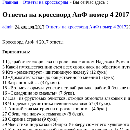
Главная
»
Ответы на кроссворды
» Вы сейчас здесь :
Ответы на кроссворд АиФ номер 4 2017
admin
24 января 2017
Ответы на кроссворд АиФ номер 4 2017
2
Кроссворд АиФ 4 2017 ответы
Горизонталь
:
1 Где работает «королева на роликах» с лицом Надежды Румянце
3 Какой путешественник съел всех своих лаек на обратном пут
9 Кто «ремонтирует» щитовидную железу? (12 букв).
10 «Домогательства» до общественного мнения (5 букв).
11 Затрапезный … (3 буквы).
15 «Вот моя формула успеха: вставай раньше, работай больше и
16 «Складчина из смальты» (7 букв).
17 Еда «из фруктовых очистков, отходов обмолота злаковых и 
18 Что делает десантника невидимым зимой? (9 букв).
21 Английская материя на строгие костюмы (4 букв).
27 Обувь «на пару» к томагавку (8 букв).
28 Окраина страны (9 букв).
29 Чьи стихи подсказали Эндрю Уэбберу сюжет его культового
31 Кто из знаменитых изобретателей утонул в проливе Ла-Манш