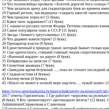
14 Что полинезийцы прозвали «Золотой дорогой бога солнца»? 
17 Чем засыпали арену для гладиаторских боев во времена импе
19 Горный регион, чья медицина «сокрыта завесой таинственнос
20 Чем прошлое поросло? (5 букв).
22 Какое окно задраивают? (11 букв).
23 С каким из русских поэтов Федора Тютчева связывало взаим
24 Самое популярное пиво в СССР (11 букв).
25 Звезда «Зимнего треугольника» (11 букв).
26 Что дырявят компостером? (5 букв).
28 Препаратор власти (9 букв).
30 Единственный в природе гранат, который бывает только крас
31 Сын крепостного, ставший главный лицом сопротивления б
32 «Военный кордон» на дороге (8 букв).
35 Побрякушка на запястье (7 букв).
36 Сюжетная закавыка (7 букв).
40 «Замедлив время безумный …, пока не стихнет последний ак
42 Сладкая истома (4 буквы).
43 Киллер мехов (4 буквы).
45 «Никто не может в полной мере ощутить … чужой ноши» (3
https://www.spravkasleavka.ru/spravochnik/otvety-na-krossvordy/aif
2017 ответы Горизонталь: 1 Где работает «королева на ролика
(8 букв). 9 Кто «ремонтирует» щитовидную железу? (12 букв). 
Administrator
Справочная и Сливочная