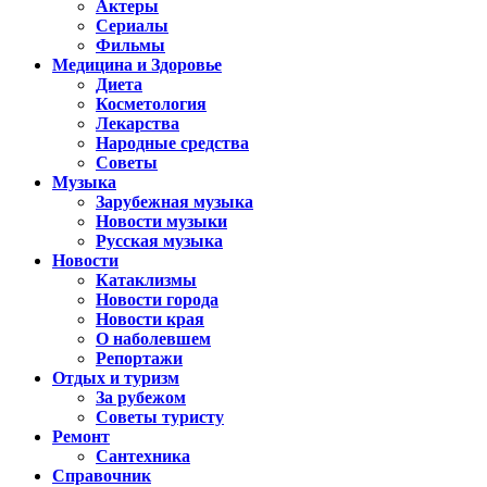
Актеры
Сериалы
Фильмы
Медицина и Здоровье
Диета
Косметология
Лекарства
Народные средства
Советы
Музыка
Зарубежная музыка
Новости музыки
Русская музыка
Новости
Катаклизмы
Новости города
Новости края
О наболевшем
Репортажи
Отдых и туризм
За рубежом
Советы туристу
Ремонт
Сантехника
Справочник