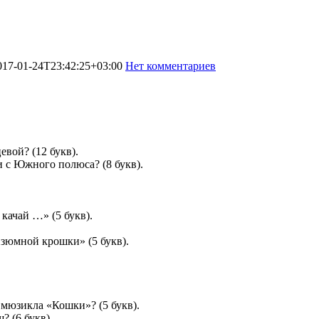
017-01-24T23:42:25+03:00
Нет комментариев
1374
вой? (12 букв).
и с Южного полюса? (8 букв).
 качай …» (5 букв).
изюмной крошки» (5 букв).
 мюзикла «Кошки»? (5 букв).
? (6 букв).