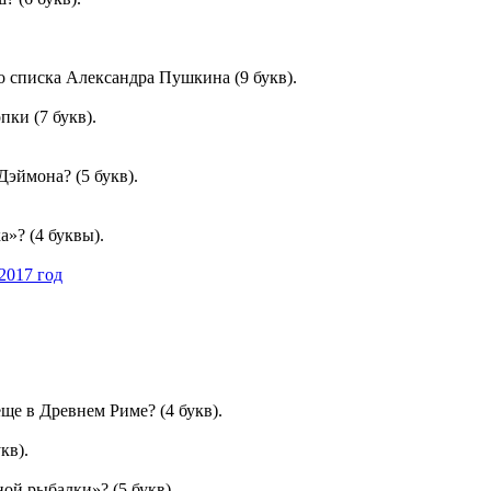
о списка Александра Пушкина (9 букв).
ки (7 букв).
Дэймона? (5 букв).
»? (4 буквы).
ще в Древнем Риме? (4 букв).
кв).
ой рыбалки»? (5 букв).