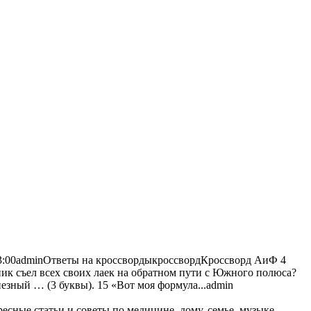
3:00
admin
Ответы на кроссворды
кроссворд
Кроссворд АиФ 4
ник съел всех своих лаек на обратном пути с Южного полюса?
пезный … (3 буквы). 15 «Вот моя формула...
admin