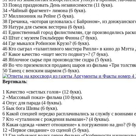
33 Повод праздновать День независимости (11 букв).
34 «Чайный фрагмент» лимона (6 букв).
37 Миллионник на Рейне (5 букв).
38 Гречанка, «которая целовалась с Байроном», из донжуанског
39 Натура для съемок вестерна (6 букв).
41 Единственный город филистимлян, где производились раскоп
43 Штат с музеем Гекльберри Финна (7 букв).
44 Где мыкался Робинзон Крузо? (6 букв).
46 Кто сыграл «талантливого мистера Рипли» в кино до Мэтта 
47 Какое качество «ищет место подвигу»? (7 букв).
48 Яблочное сырье при производстве сидра (5 букв).
49 Во что приземлился продавец шаров из фильма «Три толстяка
50 Танец с венским шармом (5 букв).
Вертикаль
:
1 Качество «светлых голов» (12 букв).
2 «Массовый показ» фильма (10 букв).
4 Опус для парада (4 буквы).
5 Бык бога Шивы (6 букв).
6 Какой специей нередко расплачивались за службу с воинами е
7 Кто «гуталином с рождения вымазан»? (4 буквы).
8 Какая одежда «имеет отношение» к погружению на дно? (9 бу
12 «Первое свидание» со сценой (5 букв).
13 Где забывают водку герои фильма «Особенности национальн