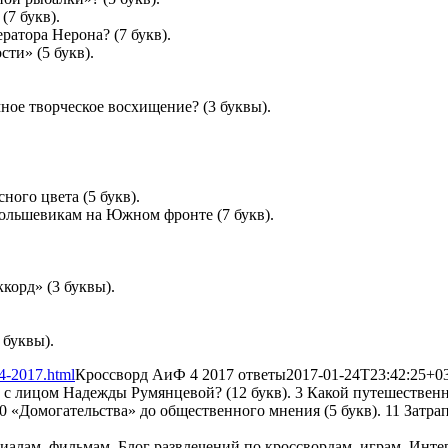
(7 букв).
ратора Нерона? (7 букв).
ти» (5 букв).
ное творческое восхищение? (3 буквы).
ного цвета (5 букв).
ольшевикам на Южном фронте (7 букв).
корд» (3 буквы).
 буквы).
-4-2017.html
Кроссворд АиФ 4 2017 ответы
2017-01-24T23:42:25+0
х» с лицом Надежды Румянцевой? (12 букв). 3 Какой путешествен
10 «Домогательства» до общественного мнения (5 букв). 11 Затра