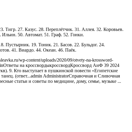
3. Тигр. 27. Казус. 28. Переплётчик. 31. Аллея. 32. Коровьев.
. Ильин. 50. Автомат. 51. Граф. 52. Гонки.
18. Пустырник. 19. Тоник. 21. Басов. 22. Бульдог. 24.
отов. 41. Виардо. 44. Океан. 46. Паёк.
sleavka.ru/wp-content/uploads/2020/09/otvety-na-krossword-
in
Ответы на кроссворды
кроссворд
Кроссворд АиФ 39 2024
 букв). 9. Кто выступает в пушкинской повести «Египетские
анец. (ответ...
admin
Administrator
Справочная и Сливочная