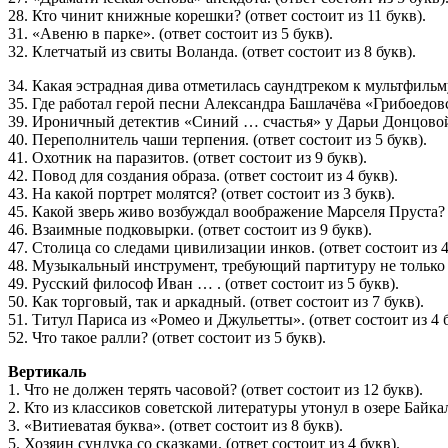
28. Кто чинит книжные корешки? (ответ состоит из 11 букв).
31. «Авеню в парке». (ответ состоит из 5 букв).
32. Клетчатый из свиты Воланда. (ответ состоит из 8 букв).
34. Какая эстрадная дива отметилась саундтреком к мультфильму
35. Где работал герой песни Александра Башлачёва «Грибоедовск
39. Ироничный детектив «Синий … счастья» у Дарьи Донцовой. 
40. Переполнитель чаши терпения. (ответ состоит из 5 букв).
41. Охотник на паразитов. (ответ состоит из 9 букв).
42. Повод для создания образа. (ответ состоит из 4 букв).
43. На какой портрет молятся? (ответ состоит из 3 букв).
45. Какой зверь живо возбуждал воображение Марселя Пруста? (
46. Взаимные подковырки. (ответ состоит из 9 букв).
47. Столица со следами цивилизации инков. (ответ состоит из 4
48. Музыкальный инструмент, требующий партитуру не только для
49. Русский философ Иван … . (ответ состоит из 5 букв).
50. Как торговый, так и аркадный. (ответ состоит из 7 букв).
51. Титул Париса из «Ромео и Джульетты». (ответ состоит из 4 б
52. Что такое ралли? (ответ состоит из 5 букв).
Вертикаль
1. Что не должен терять часовой? (ответ состоит из 12 букв).
2. Кто из классиков советской литературы утонул в озере Байкал
3. «Витиеватая буква». (ответ состоит из 8 букв).
5. Хозяин сундука со сказками. (ответ состоит из 4 букв).