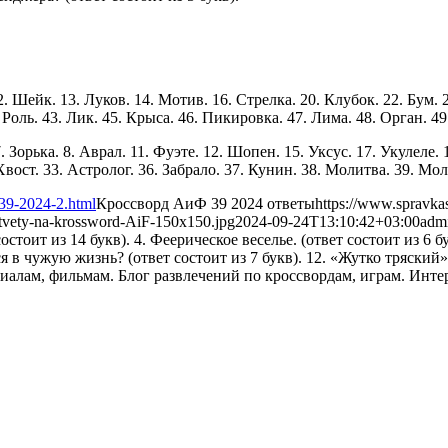
 Шейк. 13. Луков. 14. Мотив. 16. Стрелка. 20. Клубок. 22. Бум. 2
 Роль. 43. Лик. 45. Крыса. 46. Пикировка. 47. Лима. 48. Орган. 49
. Зорька. 8. Аврал. 11. Фуэте. 12. Шопен. 15. Уксус. 17. Укулеле. 
Хвост. 33. Астролог. 36. Забрало. 37. Кунин. 38. Молитва. 39. Мол
-39-2024-2.html
Кроссворд АиФ 39 2024 ответы
https://www.spravka
otvety-na-krossword-AiF-150x150.jpg
2024-09-24T13:10:42+03:00
adm
остоит из 14 букв). 4. Феерическое веселье. (ответ состоит из 6
я в чужую жизнь? (ответ состоит из 7 букв). 12. «Жутко тряский» т