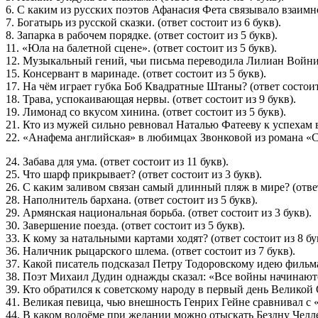
6. С каким из русских поэтов Афанасия Фета связывало взаимно
7. Богатырь из русской сказки. (ответ состоит из 6 букв).
8. Запарка в рабочем порядке. (ответ состоит из 5 букв).
11. «Юла на балетной сцене». (ответ состоит из 5 букв).
12. Музыкальный гений, чьи письма переводила Лилиан Войнич.
15. Консервант в маринаде. (ответ состоит из 5 букв).
17. На чём играет губка Боб Квадратные Штаны? (ответ состоит 
18. Трава, успокаивающая нервы. (ответ состоит из 9 букв).
19. Лимонад со вкусом хинина. (ответ состоит из 5 букв).
21. Кто из мужей сильно ревновал Наталью Фатееву к успехам в 
22. «Анафема английская» в любимцах Звонковой из романа «Ст
24. Забава для ума. (ответ состоит из 11 букв).
25. Что шарф прикрывает? (ответ состоит из 3 букв).
26. С каким заливом связан самый длинный пляж в мире? (ответ
28. Наполнитель бархана. (ответ состоит из 5 букв).
29. Армянская национальная борьба. (ответ состоит из 3 букв).
30. Завершение поезда. (ответ состоит из 5 букв).
33. К кому за натальными картами ходят? (ответ состоит из 8 бу
36. Наличник рыцарского шлема. (ответ состоит из 7 букв).
37. Какой писатель подсказал Петру Тодоровскому идею фильма 
38. Поэт Михаил Дудин однажды сказал: «Все войны начинаются с
39. Кто обратился к советскому народу в первый день Великой О
41. Великая певица, чью внешность Генрих Гейне сравнивал с 
44. В каком водоёме при желании можно отыскать Бездну Челлен