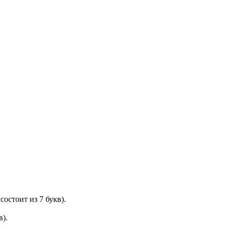
остоит из 7 букв).
в).