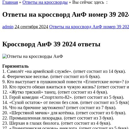
Главная
»
Ответы на кроссворды
» Вы сейчас здесь :
Ответы на кроссворд АиФ номер 39 202
admin
24 сентября 2024
Ответы на кроссворд АиФ номер 39 20
Кроссворд АиФ 39 2024 ответы
Горизонталь
1. Самолёт «на армейской службе». (ответ состоит из 14 букв).
4. Феерическое веселье. (ответ состоит из 6 букв).
9. Кто выступает в пушкинской повести «Египетские ночи»? (от
10. Кто просто обязан вжиться в чужую жизнь? (ответ состоит из
12. «Жутко тряский» танец. (ответ состоит из 4 букв).
13. Герой комедии «Спортлото-82». (ответ состоит из 5 букв).
14. «Сухой остаток» от песни без слов. (ответ состоит из 5 букв)
16. Что на брючине заутюжено? (ответ состоит из 7 букв).
20. «Шерстяной мячик» для котёнка. (ответ состоит из 6 букв).
22. Промышленная лихорадка. (ответ состоит из 3 букв).
23. Шерхан в глазах биолога. (ответ состоит из 4 букв).
27. «Драматическая основа» анекдота. (ответ состоит из 5 букв)