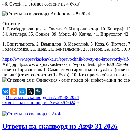
46. Сухой … . (ответ состоит из 4 букв).
Ответы
:
1. Бомбардировщик. 4. Экстаз. 9. Импровизатор. 10. Биограф. 12.
34. Агилера. 35. Совхоз. 39. Мопс. 40. Капля. 41. Вирусолог. 42.
1. Бдительность. 2. Вампилов. 3. Иероглиф. 5. Коза. 6. Тютчев. 7
Головоломка. 25. Шея. 26. Бенгальский. 28. Песок. 29. Кох. 30. 
https://www.spravkasleavka.ru/spravochnik/otvety-na-krossvordy/aif
AiF.jpg
https://www.spravkasleavka.ru/wp-content/uploads/2020/09/
ответы Горизонталь 1. Самолёт «на армейской службе». (ответ с
ночи»? (ответ состоит из 12 букв). 10. Кто просто обязан вжитьс
«
Ответы на сканворд из АиФ 38 2024
Ответы на сканворд из АиФ 39 2024
»
Ответы на сканворд из АиФ 31 2026