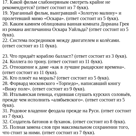
17. Какой фильм слабонервным смотреть крайне не
рекомендуется? (ответ состоит из 7 букв).
19. Ураганный фильм, выигравший «Золотую малину» и
пролетевший мимо «Оскара». (ответ состоит из 5 букв).
20. Каким камнем облицована ванная комната Дориана Грея
из романа англичанина Оскара Уайльда? (ответ состоит из 5
букв).
22. Система посредников между двигателем и колёсами.
(ответ состоит из 11 букв).
23. Что придаёт кораблю балласт? (ответ состоит из 3 букв).
24. Коллега по трону. (ответ состоит из 11 букв).
25. Отношение к даме «как в лучшие рыцарские времена».
(ответ состоит из 11 букв).
26. Кто плюёт на мораль? (ответ состоит из 5 букв).
28. Форвард московского «Торпедо», написавший книгу
«Вижу поле». (ответ состоит из 9 букв).
30. Итальянская певица, ездившая слушать курских соловьёв,
прежде чем исполнить «алябьевского». (ответ состоит из 5
букв).
31. Родовое владение феодала прежде на Руси. (ответ состоит
из 7 букв).
32. Создатель батонов и буханок. (ответ состоит из 8 букв).
35. Полная замена слов при максимальном сохранении того,
что стоит за ними. (ответ состоит из 7 букв).