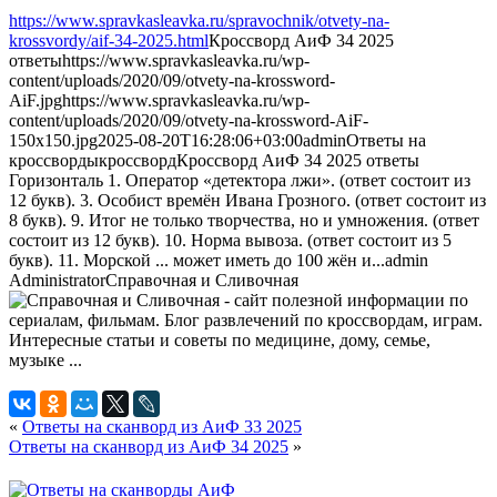
https://www.spravkasleavka.ru/spravochnik/otvety-na-
krossvordy/aif-34-2025.html
Кроссворд АиФ 34 2025
ответы
https://www.spravkasleavka.ru/wp-
content/uploads/2020/09/otvety-na-krossword-
AiF.jpg
https://www.spravkasleavka.ru/wp-
content/uploads/2020/09/otvety-na-krossword-AiF-
150x150.jpg
2025-08-20T16:28:06+03:00
admin
Ответы на
кроссворды
кроссворд
Кроссворд АиФ 34 2025 ответы
Горизонталь 1. Оператор «детектора лжи». (ответ состоит из
12 букв). 3. Особист времён Ивана Грозного. (ответ состоит из
8 букв). 9. Итог не только творчества, но и умножения. (ответ
состоит из 12 букв). 10. Норма вывоза. (ответ состоит из 5
букв). 11. Морской ... может иметь до 100 жён и...
admin
Administrator
Справочная и Сливочная
«
Ответы на сканворд из АиФ 33 2025
Ответы на сканворд из АиФ 34 2025
»