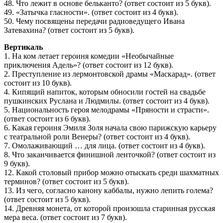
48. Что лежит в основе бельканто? (ответ состоит из 5 букв).
49. «Затычка гласности». (ответ состоит из 4 букв).
50. Чему посвящены передачи радиоведущего Ивана
Затевахина? (ответ состоит из 5 букв).
Вертикаль
1. На ком летает героиня комедии «Необычайные
приключения Адель»? (ответ состоит из 12 букв).
2. Преступление из лермонтовской драмы «Маскарад». (ответ
состоит из 10 букв).
4. Кипящий напиток, которым обносили гостей на свадьбе
пушкинских Руслана и Людмилы. (ответ состоит из 4 букв).
5. Национальность героя мелодрамы «Пряности и страсти».
(ответ состоит из 6 букв).
6. Какая героиня Эмиля Золя начала свою парижскую карьеру
с театральной роли Венеры? (ответ состоит из 4 букв).
7. Омолаживающий … для лица. (ответ состоит из 4 букв).
8. Что заканчивается финишной ленточкой? (ответ состоит из
9 букв).
12. Какой столовый прибор можно отыскать среди шахматных
терминов? (ответ состоит из 5 букв).
13. Из чего, согласно канону каббалы, нужно лепить голема?
(ответ состоит из 5 букв).
14. Древняя монета, от которой произошла старинная русская
мера веса. (ответ состоит из 7 букв).