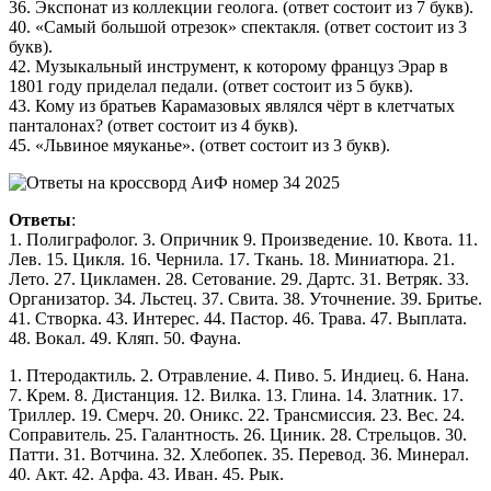
36. Экспонат из коллекции геолога. (ответ состоит из 7 букв).
40. «Самый большой отрезок» спектакля. (ответ состоит из 3
букв).
42. Музыкальный инструмент, к которому француз Эрар в
1801 году приделал педали. (ответ состоит из 5 букв).
43. Кому из братьев Карамазовых являлся чёрт в клетчатых
панталонах? (ответ состоит из 4 букв).
45. «Львиное мяуканье». (ответ состоит из 3 букв).
Ответы
:
1. Полиграфолог. 3. Опричник 9. Произведение. 10. Квота. 11.
Лев. 15. Цикля. 16. Чернила. 17. Ткань. 18. Миниатюра. 21.
Лето. 27. Цикламен. 28. Сетование. 29. Дартс. 31. Ветряк. 33.
Организатор. 34. Льстец. 37. Свита. 38. Уточнение. 39. Бритье.
41. Створка. 43. Интерес. 44. Пастор. 46. Трава. 47. Выплата.
48. Вокал. 49. Кляп. 50. Фауна.
1. Птеродактиль. 2. Отравление. 4. Пиво. 5. Индиец. 6. Нана.
7. Крем. 8. Дистанция. 12. Вилка. 13. Глина. 14. Златник. 17.
Триллер. 19. Смерч. 20. Оникс. 22. Трансмиссия. 23. Вес. 24.
Соправитель. 25. Галантность. 26. Циник. 28. Стрельцов. 30.
Патти. 31. Вотчина. 32. Хлебопек. 35. Перевод. 36. Минерал.
40. Акт. 42. Арфа. 43. Иван. 45. Рык.