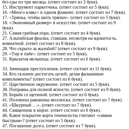
без еды по три месяца. (ответ состоит из 3 букв).
15. Инструмент паркетчика. (ответ состоит из 5 букв).
16. «Много клякс» в одном флаконе. (ответ состоит из 7 букв).
17. «Тряпка, чтобы шить тряпки». (ответ состоит из 5 букв).
18. «Экономный размер» в искусстве. (ответ состоит из 9
букв).
21. Самая грибная пора. (ответ состоит из 4 букв).
27. Альпийская фиалка, ставшая, несмотря на ядовитость,
комнатной. (ответ состоит из 8 букв).
28. Что скрыто за жалобой? (ответ состоит из 9 букв).
29. «Тир в пабе». (ответ состоит из 5 букв).
31. Крылатая мельница. (ответ состоит из 6 букв).
33. Зачинщик преступления. (ответ состоит из 11 букв).
34. Кто склонен достигать целей, делая фальшивые
комплименты? (ответ состоит из 6 букв).
37. Царственное окружение. (ответ состоит из 5 букв).
38. Поправка для полной ясности. (ответ состоит из 9 букв).
39. Борьба со щетиной. (ответ состоит из 6 букв).
41. Половина раковины моллюска. (ответ состоит из 7 букв).
43. «Шкурный …». (ответ состоит из 7 букв).
44. Священник в кирхе. (ответ состоит из 6 букв).
46. Какое покрытие корта теннисисты считают «самым
быстрым»? (ответ состоит из 5 букв).
47. Погашение долга. (ответ состоит из 7 букв).