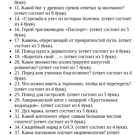
букв).
11. Какой бог у древних греков отвечал за молчание?
(ответ состоит из 9 букв).
14. «Стрельба в ухе» из истории болезни.
(ответ состоит
из 4 букв).
16. Герой трагикомедии «Паспорт».
(ответ состоит из 5
букв).
17. Камень, оберегающий от превратностей пути.
(ответ
состоит из 5 букв).
18. Повод идти к дерматологу.
(ответ состоит из 4 букв).
19. «Коротать свой …».
(ответ состоит из 3 букв).
20. Какое множество иллюстрируют капустой
романеско?
(ответ состоит из 7 букв).
21. Перед кем ученики благоговеют?
(ответ состоит из 4
букв).
23. Что нужно иметь к терпению, чтобы всё перетереть?
(ответ состоит из 4 букв).
25. Повод для гастролей.
(ответ состоит из 5 букв).
29. Американский штат с пещерой «Хрустальных
водопадов».
(ответ состоит из 6 букв).
31. Дух мрака.
(ответ состоит из 5 букв).
32. Какой континент оброс самым большим числом
гипотез?
(ответ состоит из 9 букв).
34. Свадебный наряд в ОАЭ.
(ответ состоит из 4 букв).
37. Какое насекомое изучает мирмекология?
(ответ