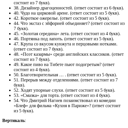
состоит из 7 букв).
38. Дизайнер драгоценностей.
(ответ состоит из 6 букв).
40. Чудо на цирковой арене.
(ответ состоит из 5 букв).
42. Короткое ожерелье.
(ответ состоит из 5 букв).
44. Что экстаз с эйфорией объединяет?
(ответ состоит из
7 букв).
45. «Золотая середина» лета.
(ответ состоит из 4 букв).
46. Портянка под лапоть.
(ответ состоит из 5 букв).
47. Крупа со вкусом кунжута и перцовыми нотками.
(ответ состоит из 7 букв).
48. «Поэт казармы» среди английских классиков.
(ответ
состоит из 7 букв).
49. Какое пиво на Тибете пьют подогретым?
(ответ
состоит из 4 букв).
50. Благотворительная … .
(ответ состоит из 5 букв).
51. Перерыв между отделениями.
(ответ состоит из 7
букв).
52. Ходят упорные слухи.
(ответ состоит из 5 букв).
53. «Смазка» для торта.
(ответ состоит из 4 букв).
54. Что Дмитрий Нагиев позаимствовал из комедии
«Блеф» для фильма «Кухня в Париже»?
(ответ состоит
из 5 букв).
Вертикаль
: