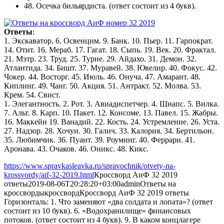
48. Осечка бильярдиста.
(ответ состоит из 4 букв).
Ответы
:
1. Экскаватор. 6. Освенцим. 9. Банк. 10. Пьер. 11. Гарпократ.
14. Отит. 16. Мераб. 17. Гагат. 18. Сыпь. 19. Век. 20. Фрактал.
21. Мэтр. 23. Труд. 25. Турне. 29. Айдахо. 31. Демон. 32.
Атлантида. 34. Бишт. 37. Муравей. 38. Ювелир. 40. Фокус. 42.
Чокер. 44. Восторг. 45. Июль. 46. Онуча. 47. Амарант. 48.
Киплинг. 49. Чанг. 50. Акция. 51. Антракт. 52. Молва. 53.
Крем. 54. Свист.
1. Элегантность. 2. Рот. 3. Авиадиспетчер. 4. Шнапс. 5. Вилка.
7. Альт. 8. Карп. 10. Пакет. 12. Консоме. 13. Павел. 15. Жабры.
16. Маккейн 19. Ванадий. 22. Кость. 24. Устремление. 26. Уста.
27. Надзор. 28. Хочун. 30. Галич. 33. Калория. 34. Бертильон.
35. Любимчик. 36. Пуант. 39. Роуминг. 40. Феррари. 41.
Аронава. 43. Очаков. 46. Оникс. 48. Кикс.
https://www.spravkasleavka.ru/spravochnik/otvety-na-
krossvordy/aif-32-2019.html
Кроссворд АиФ 32 2019
ответы
2019-08-06T20:28:20+03:00
admin
Ответы на
кроссворды
кроссворд
Кроссворд АиФ 32 2019 ответы
Горизонталь: 1. Что заменяют «два солдата и лопата»? (ответ
состоит из 10 букв). 6. «Водохранилище» финансовых
потоков. (ответ состоит из 4 букв). 9. В каком концлагере