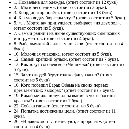
1. Похвальна для одежды.
(ответ состоит из 12 букв).
2. «Мы в него едим».
(ответ состоит из 3 букв).
3. Координатор полёта.
(ответ состоит из 13 букв).
4. Какую водку бюргеры чтут?
(ответ состоит из 5 букв).
5. «… Мортона» принуждает, выбирает «из двух зол».
(ответ состоит из 5 букв).
7. Самый ранний из ныне существующих смычковых
инструментов.
(ответ состоит из 4 букв).
8. Рыба «мужской силы» у поляков.
(ответ состоит из 4
букв).
10. Молочная упаковка.
(ответ состоит из 5 букв).
12. Самый крепкий бульон.
(ответ состоит из 7 букв).
13. Как зовут гоголевского Чичикова?
(ответ состоит из
5 букв).
15. За что людей берут только фигурально?
(ответ
состоит из 5 букв).
16. Кого победил Барак Обама на своих первых
президентских выборах?
(ответ состоит из 7 букв).
19. Какой металл получил название в честь богини
красоты?
(ответ состоит из 7 букв).
22. Собака гложет.
(ответ состоит из 5 букв).
24. Попытка достижения цели.
(ответ состоит из 11
букв).
26. «И давно мои … не целуют, а пророчат».
(ответ
состоит из 4 букв).