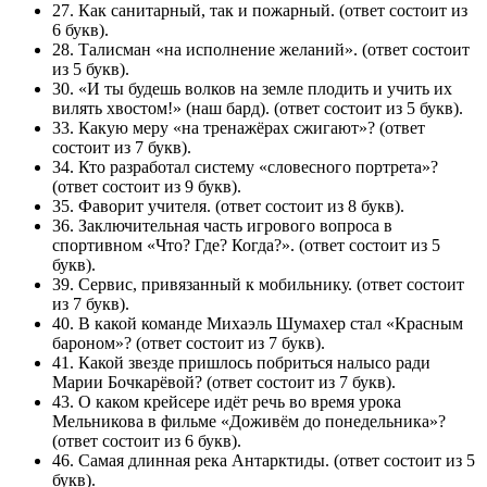
27. Как санитарный, так и пожарный.
(ответ состоит из
6 букв).
28. Талисман «на исполнение желаний».
(ответ состоит
из 5 букв).
30. «И ты будешь волков на земле плодить и учить их
вилять хвостом!» (наш бард).
(ответ состоит из 5 букв).
33. Какую меру «на тренажёрах сжигают»?
(ответ
состоит из 7 букв).
34. Кто разработал систему «словесного портрета»?
(ответ состоит из 9 букв).
35. Фаворит учителя.
(ответ состоит из 8 букв).
36. Заключительная часть игрового вопроса в
спортивном «Что? Где? Когда?».
(ответ состоит из 5
букв).
39. Сервис, привязанный к мобильнику.
(ответ состоит
из 7 букв).
40. В какой команде Михаэль Шумахер стал «Красным
бароном»?
(ответ состоит из 7 букв).
41. Какой звезде пришлось побриться налысо ради
Марии Бочкарёвой?
(ответ состоит из 7 букв).
43. О каком крейсере идёт речь во время урока
Мельникова в фильме «Доживём до понедельника»?
(ответ состоит из 6 букв).
46. Самая длинная река Антарктиды.
(ответ состоит из 5
букв).