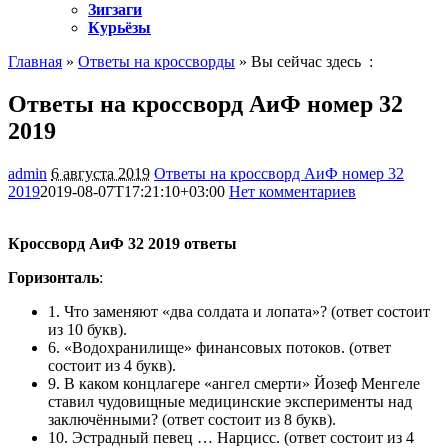
Зигзаги
Курьёзы
Главная
»
Ответы на кроссворды
» Вы сейчас здесь :
Ответы на кроссворд АиФ номер 32
2019
admin
6 августа 2019
Ответы на кроссворд АиФ номер 32
2019
2019-08-07T17:21:10+03:00
Нет комментариев
989
Кроссворд АиФ 32 2019 ответы
Горизонталь
:
1. Что заменяют «два солдата и лопата»?
(ответ состоит
из 10 букв).
6. «Водохранилище» финансовых потоков.
(ответ
состоит из 4 букв).
9. В каком концлагере «ангел смерти» Йозеф Менгеле
ставил чудовищные медицинские эксперименты над
заключёнными?
(ответ состоит из 8 букв).
10. Эстрадный певец … Нарцисс.
(ответ состоит из 4