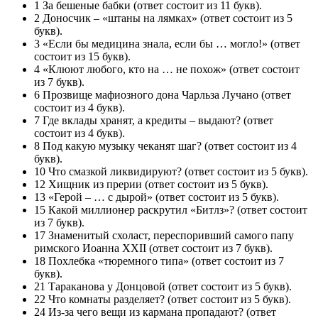
1 За бешеные бабки (ответ состоит из 11 букв).
2 Доносчик – «штаны на лямках» (ответ состоит из 5
букв).
3 «Если бы медицина знала, если бы … могло!» (ответ
состоит из 15 букв).
4 «Клюют любого, кто на … не похож» (ответ состоит
из 7 букв).
6 Прозвище мафиозного дона Чарльза Лучано (ответ
состоит из 4 букв).
7 Где вклады хранят, а кредиты – выдают? (ответ
состоит из 4 букв).
8 Под какую музыку чеканят шаг? (ответ состоит из 4
букв).
10 Что смазкой ликвидируют? (ответ состоит из 5 букв).
12 Хищник из прерии (ответ состоит из 5 букв).
13 «Герой – … с дырой» (ответ состоит из 5 букв).
15 Какой миллионер раскрутил «Битлз»? (ответ состоит
из 7 букв).
17 Знаменитый схоласт, переспоривший самого папу
римского Иоанна XXII (ответ состоит из 7 букв).
18 Похлебка «тюремного типа» (ответ состоит из 7
букв).
21 Тараканова у Донцовой (ответ состоит из 5 букв).
22 Что комнаты разделяет? (ответ состоит из 5 букв).
24 Из-за чего вещи из кармана пропадают? (ответ