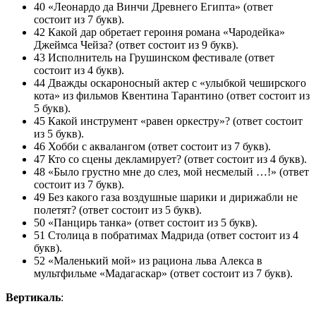
40 «Леонардо да Винчи Древнего Египта» (ответ
состоит из 7 букв).
42 Какой дар обретает героиня романа «Чародейка»
Джеймса Чейза? (ответ состоит из 9 букв).
43 Исполнитель на Грушинском фестивале (ответ
состоит из 4 букв).
44 Дважды оскароносный актер с «улыбкой чеширского
кота» из фильмов Квентина Тарантино (ответ состоит из
5 букв).
45 Какой инструмент «равен оркестру»? (ответ состоит
из 5 букв).
46 Хобби с аквалангом (ответ состоит из 7 букв).
47 Кто со сцены декламирует? (ответ состоит из 4 букв).
48 «Было грустно мне до слез, мой несмелый …!» (ответ
состоит из 7 букв).
49 Без какого газа воздушные шарики и дирижабли не
полетят? (ответ состоит из 5 букв).
50 «Панцирь танка» (ответ состоит из 5 букв).
51 Столица в побратимах Мадрида (ответ состоит из 4
букв).
52 «Маленький мой» из рациона льва Алекса в
мультфильме «Мадагаскар» (ответ состоит из 7 букв).
Вертикаль
: