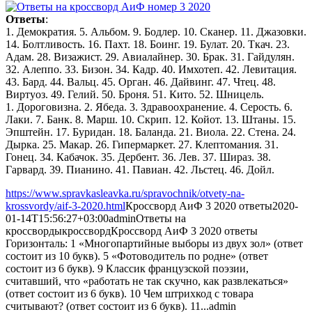
Ответы
:
1. Демократия. 5. Альбом. 9. Бодлер. 10. Сканер. 11. Джазовки.
14. Болтливость. 16. Пахт. 18. Боинг. 19. Булат. 20. Ткач. 23.
Адам. 28. Визажист. 29. Авиалайнер. 30. Брак. 31. Гайдулян.
32. Алеппо. 33. Бизон. 34. Кадр. 40. Имхотеп. 42. Левитация.
43. Бард. 44. Вальц. 45. Орган. 46. Дайвинг. 47. Чтец. 48.
Виртуоз. 49. Гелий. 50. Броня. 51. Кито. 52. Шницель.
1. Дороговизна. 2. Ябеда. 3. Здравоохранение. 4. Серость. 6.
Лаки. 7. Банк. 8. Марш. 10. Скрип. 12. Койот. 13. Штаны. 15.
Эпштейн. 17. Буридан. 18. Баланда. 21. Виола. 22. Стена. 24.
Дырка. 25. Макар. 26. Гипермаркет. 27. Клептомания. 31.
Гонец. 34. Кабачок. 35. Дербент. 36. Лев. 37. Шираз. 38.
Гарвард. 39. Пианино. 41. Павиан. 42. Льстец. 46. Дойл.
https://www.spravkasleavka.ru/spravochnik/otvety-na-
krossvordy/aif-3-2020.html
Кроссворд АиФ 3 2020 ответы
2020-
01-14T15:56:27+03:00
admin
Ответы на
кроссворды
кроссворд
Кроссворд АиФ 3 2020 ответы
Горизонталь: 1 «Многопартийные выборы из двух зол» (ответ
состоит из 10 букв). 5 «Фотоводитель по родне» (ответ
состоит из 6 букв). 9 Классик французской поэзии,
считавший, что «работать не так скучно, как развлекаться»
(ответ состоит из 6 букв). 10 Чем штрихкод с товара
считывают? (ответ состоит из 6 букв). 11...
admin