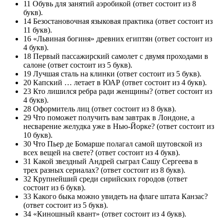
11 Обувь для занятий аэробикой (ответ состоит из 8
букв).
14 Безостановочная языковая практика (ответ состоит из
11 букв).
16 «Львиная богиня» древних египтян (ответ состоит из
4 букв).
18 Первый пассажирский самолет с двумя проходами в
салоне (ответ состоит из 5 букв).
19 Лучшая сталь на клинки (ответ состоит из 5 букв).
20 Капский … летает в ЮАР (ответ состоит из 4 букв).
23 Кто лишился ребра ради женщины? (ответ состоит из
4 букв).
28 Оформитель лиц (ответ состоит из 8 букв).
29 Что поможет получить вам завтрак в Лондоне, а
несварение желудка уже в Нью-Йорке? (ответ состоит из
10 букв).
30 Что Пьер де Бомарше полагал самой шутовской из
всех вещей на свете? (ответ состоит из 4 букв).
31 Какой звездный Андрей сыграл Сашу Сергеева в
трех разных сериалах? (ответ состоит из 8 букв).
32 Крупнейший среди сирийских городов (ответ
состоит из 6 букв).
33 Какого быка можно увидеть на флаге штата Канзас?
(ответ состоит из 5 букв).
34 «Киношный квант» (ответ состоит из 4 букв).