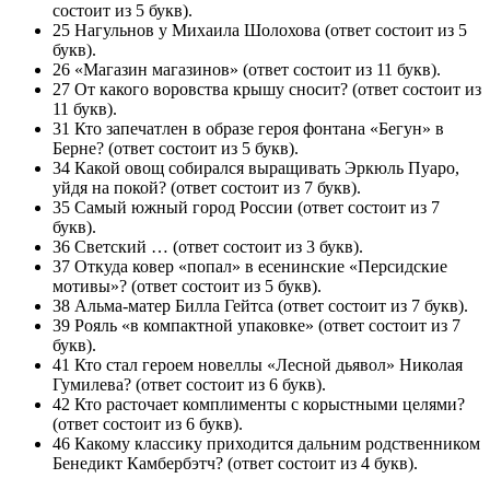
состоит из 5 букв).
25 Нагульнов у Михаила Шолохова (ответ состоит из 5
букв).
26 «Магазин магазинов» (ответ состоит из 11 букв).
27 От какого воровства крышу сносит? (ответ состоит из
11 букв).
31 Кто запечатлен в образе героя фонтана «Бегун» в
Берне? (ответ состоит из 5 букв).
34 Какой овощ собирался выращивать Эркюль Пуаро,
уйдя на покой? (ответ состоит из 7 букв).
35 Самый южный город России (ответ состоит из 7
букв).
36 Светский … (ответ состоит из 3 букв).
37 Откуда ковер «попал» в есенинские «Персидские
мотивы»? (ответ состоит из 5 букв).
38 Альма-матер Билла Гейтса (ответ состоит из 7 букв).
39 Рояль «в компактной упаковке» (ответ состоит из 7
букв).
41 Кто стал героем новеллы «Лесной дьявол» Николая
Гумилева? (ответ состоит из 6 букв).
42 Кто расточает комплименты с корыстными целями?
(ответ состоит из 6 букв).
46 Какому классику приходится дальним родственником
Бенедикт Камбербэтч? (ответ состоит из 4 букв).