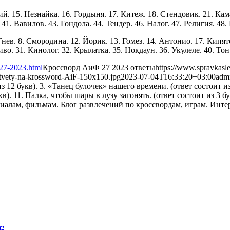
ий. 15. Незнайка. 16. Гордыня. 17. Китеж. 18. Стендовик. 21. Кама
1. Вавилов. 43. Гондола. 44. Тендер. 46. Налог. 47. Религия. 48. 
Гнев. 8. Смородина. 12. Йорик. 13. Гомез. 14. Антонио. 17. Кипято
о. 31. Кинолог. 32. Крылатка. 35. Нокдаун. 36. Укулеле. 40. Тон. 
-27-2023.html
Кроссворд АиФ 27 2023 ответы
https://www.spravkasl
otvety-na-krossword-AiF-150x150.jpg
2023-07-04T16:33:20+03:00
adm
 12 букв). 3. «Танец булочек» нашего времени. (ответ состоит из
в). 11. Палка, чтобы шары в лузу загонять. (ответ состоит из 3 бук
6