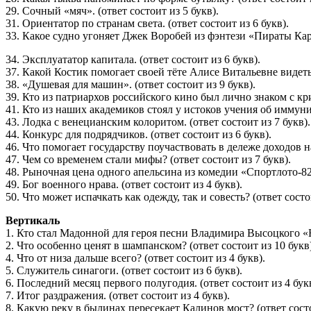
29. Сочный «мяч». (ответ состоит из 5 букв).
31. Ориентатор по странам света. (ответ состоит из 6 букв).
33. Какое судно угоняет Джек Воробей из фэнтези «Пираты Кар
34. Эксплуататор капитала. (ответ состоит из 6 букв).
37. Какой Костик помогает своей тёте Алисе Витальевне видеть
38. «Душевая для машин». (ответ состоит из 9 букв).
39. Кто из патриархов российского кино был лично знаком с кр
41. Кто из наших академиков стоял у истоков учения об иммунит
43. Лодка с венецианским колоритом. (ответ состоит из 7 букв).
44. Конкурс для подрядчиков. (ответ состоит из 6 букв).
46. Что помогает государству поучаствовать в дележе доходов на
47. Чем со временем стали мифы? (ответ состоит из 7 букв).
48. Рыночная цена одного апельсина из комедии «Спортлото-82».
49. Бог военного нрава. (ответ состоит из 4 букв).
50. Что может испачкать как одежду, так и совесть? (ответ состо
Вертикаль
1. Кто стал Мадонной для героя песни Владимира Высоцкого «Но
2. Что особенно ценят в шампанском? (ответ состоит из 10 букв)
4. Что от низа дальше всего? (ответ состоит из 4 букв).
5. Служитель синагоги. (ответ состоит из 6 букв).
6. Последний месяц первого полугодия. (ответ состоит из 4 букв
7. Итог раздражения. (ответ состоит из 4 букв).
8. Какую реку в былинах пересекает Калинов мост? (ответ состо