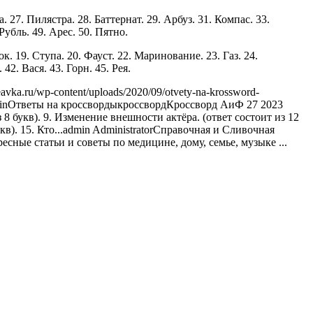
. 27. Пилястра. 28. Баттернат. 29. Арбуз. 31. Компас. 33.
Рубль. 49. Арес. 50. Пятно.
к. 19. Ступа. 20. Фауст. 22. Маринование. 23. Газ. 24.
42. Вася. 43. Горн. 45. Рея.
eavka.ru/wp-content/uploads/2020/09/otvety-na-krossword-
in
Ответы на кроссворды
кроссворд
Кроссворд АиФ 27 2023
 8 букв). 9. Изменение внешности актёра. (ответ состоит из 12
в). 15. Кто...
admin
Administrator
Справочная и Сливочная