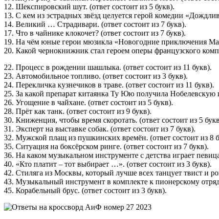
12. Шекспировский шут. (ответ состоит из 5 букв).
13. С кем из эстрадных звёзд целуется герой комедии «Дождлив
14. Великий … Страдивари. (ответ состоит из 7 букв).
17. Что в чайнике клокочет? (ответ состоит из 7 букв).
19. На чём юные герои мюзикла «Новогодние приключения Маши
20. Какой чернокнижник стал героем оперы французского компо
22. Процесс в рождении шашлыка. (ответ состоит из 11 букв).
23. Автомобильное топливо. (ответ состоит из 3 букв).
24. Перекличка кузнечиков в траве. (ответ состоит из 11 букв).
25. За какой препарат китаянка Ту Юю получила Нобелевскую п
26. Угощение в чайхане. (ответ состоит из 5 букв).
28. Прёт как танк. (ответ состоит из 9 букв).
30. Книженция, чтобы время скоротать. (ответ состоит из 5 букв
31. Эксперт на выставке собак. (ответ состоит из 7 букв).
32. Мужской плащ из пушкинских времён. (ответ состоит из 8 б
35. Ситуация на боксёрском ринге. (ответ состоит из 7 букв).
36. На каком музыкальном инструменте с детства играет певица
40. «Кто платит – тот выбирает …». (ответ состоит из 3 букв).
42. Стиляга из Москвы, который лучше всех танцует твист и рок-
43. Музыкальный инструмент в комплекте к пионерскому отряду.
45. Корабельный брус. (ответ состоит из 3 букв).