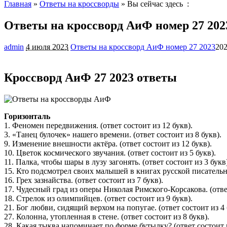
Главная
»
Ответы на кроссворды
» Вы сейчас здесь :
Ответы на кроссворд АиФ номер 27 202
admin
4 июля 2023
Ответы на кроссворд АиФ номер 27 2023
202
Кроссворд АиФ 27 2023 ответы
Горизонталь
1. Феномен передвижения. (ответ состоит из 12 букв).
3. «Танец булочек» нашего времени. (ответ состоит из 8 букв).
9. Изменение внешности актёра. (ответ состоит из 12 букв).
10. Цветок космического звучания. (ответ состоит из 5 букв).
11. Палка, чтобы шары в лузу загонять. (ответ состоит из 3 букв
15. Кто подсмотрел своих малышей в книгах русской писательн
16. Грех зазнайства. (ответ состоит из 7 букв).
17. Чудесный град из оперы Николая Римского-Корсакова. (ответ
18. Стрелок из олимпийцев. (ответ состоит из 9 букв).
21. Бог любви, сидящий верхом на попугае. (ответ состоит из 4 
27. Колонна, утопленная в стене. (ответ состоит из 8 букв).
28. Какая тыква напоминает по форме бутылку? (ответ состоит и