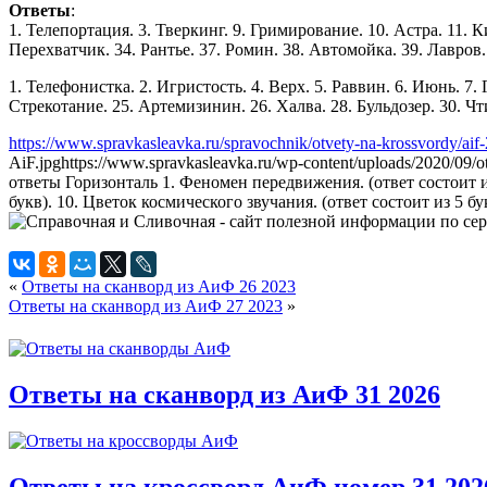
Ответы
:
1. Телепортация. 3. Тверкинг. 9. Гримирование. 10. Астра. 11. К
Перехватчик. 34. Рантье. 37. Ромин. 38. Автомойка. 39. Лавров. 4
1. Телефонистка. 2. Игристость. 4. Верх. 5. Раввин. 6. Июнь. 7. 
Стрекотание. 25. Артемизинин. 26. Халва. 28. Бульдозер. 30. Чтив
https://www.spravkasleavka.ru/spravochnik/otvety-na-krossvordy/aif
AiF.jpg
https://www.spravkasleavka.ru/wp-content/uploads/2020/09/
ответы Горизонталь 1. Феномен передвижения. (ответ состоит из
букв). 10. Цветок космического звучания. (ответ состоит из 5 бук
«
Ответы на сканворд из АиФ 26 2023
Ответы на сканворд из АиФ 27 2023
»
Ответы на сканворд из АиФ 31 2026
Ответы на кроссворд АиФ номер 31 202