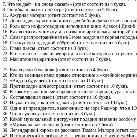
7. Что не даёт «ни слова сказать» (ответ состоит из 4 букв).
8. Ошибка в шахматной игре (ответ состоит из 5 букв).
11. Ажурная материя (ответ состоит из 5 букв).
12. Деньги для скряги или книги для библиофила (ответ состоит
13. Роль кого из флотоводцев исполнил в кино Алексей Дикий (о
16. Какая стихия упомянута в названии архипелага, который по
17. Самая распространённая на Земле осадочная горная порода (
18. Сто купюр под одной обёрткой (ответ состоит из 5 букв).
21. Глава пьесы (ответ состоит из 3 букв).
22. Кто стоял во главе переворота, в итоге которого на престол
23. Масштабная царапина (ответ состоит из 7 букв).
25. Еда «среди бела дня» (ответ состоит из 4 букв).
26. Кто из военных имел прямое отношение к «хлебной корзине 
27. «Вид на будущее» (ответ состоит из 11 букв).
29. Противоядие для абстракции (ответ состоит из 10 букв).
30. К какому явлению метеорологи относят торнадо, ураганы и с
31. Составляющая смеси (ответ состоит из 10 букв).
32. Наука о том, как преподавать (ответ состоит из 10 букв).
33. Один из президентов, высеченных на горе Рашмор, что в Юж
36. Что в суд несут (ответ состоит из 3 букв).
37. Какой музыкальный инструмент подарил название особому ти
38. «Музыкальная спешка» (ответ состоит из 7 букв).
39. Легендарный король из рассказов Томаса Мэлори (ответ сост
43. Исторический телефильм «… революции» с Евгением Мироно