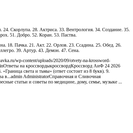
. 24. Скорлупа. 28. Актриса. 33. Вентрология. 34. Создание. 35.
рох. 51. Добро. 52. Коран. 53. Паства.
на. 18. Пачка. 21. Акт. 22. Орлов. 23. Ссадина. 25. Обед. 26.
ллегро. 39. Артур. 43. Демон. 47. Сена.
eavka.ru/wp-content/uploads/2020/09/otvety-na-krossword-
in
Ответы на кроссворды
кроссворд
Кроссворд АиФ 24 2026
 «Граница света и тьмы» (ответ состоит из 8 букв). 9.
 в...
admin
Administrator
Справочная и Сливочная