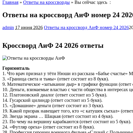
Главная
»
Ответы на кроссворды
» Вы сейчас здесь :
Ответы на кроссворд АиФ номер 24 202
admin
17 июня 2026
Ответы на кроссворд АиФ номер 24 2026
2
Кроссворд АиФ 24 2026 ответы
Горизонталь
1. Что врач признал у тёти Нюши из рассказа «Бабье счастье» М
3. «Граница света и тьмы» (ответ состоит из 8 букв).
9. Математическое «затыкание дыр» в графике функции (ответ с
10. Деньги, взимаемые властью с части общества в интересах цел
12. Платоновский диалог (ответ состоит из 5 букв).
14. Гусарский цилиндр (ответ состоит из 5 букв).
15. «Домашние» деньги (ответ состоит из 3 букв).
19. Какой призрак навещает того, кто «с катушек съехал» (ответ
20. Звезда экрана … Шацкая (ответ состоит из 4 букв).
23. По чему на вершину карабкаются (ответ состоит из 5 букв).
24. «Футляр ореха» (ответ состоит из 8 букв).
28. Профессия героини военного фильма «Случай с Полыниным»