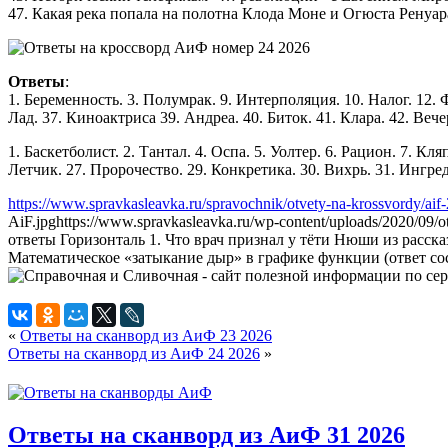
47. Какая река попала на полотна Клода Моне и Огюста Ренуара 
Ответы
:
1. Беременность. 3. Полумрак. 9. Интерполяция. 10. Налог. 12. 
Лад. 37. Киноактриса 39. Андреа. 40. Биток. 41. Клара. 42. Вечер
1. Баскетболист. 2. Тантал. 4. Оспа. 5. Уолтер. 6. Рацион. 7. Кля
Летчик. 27. Пророчество. 29. Конкретика. 30. Вихрь. 31. Ингред
https://www.spravkasleavka.ru/spravochnik/otvety-na-krossvordy/aif
AiF.jpg
https://www.spravkasleavka.ru/wp-content/uploads/2020/09/
ответы Горизонталь 1. Что врач признал у тёти Нюши из рассказа
Математическое «затыкание дыр» в графике функции (ответ сост
«
Ответы на сканворд из АиФ 23 2026
Ответы на сканворд из АиФ 24 2026
»
Ответы на сканворд из АиФ 31 2026