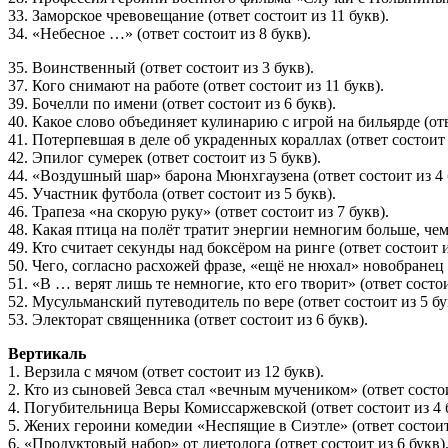
33. Заморское чревовещание (ответ состоит из 11 букв).
34. «Небесное …» (ответ состоит из 8 букв).
35. Воинственный (ответ состоит из 3 букв).
37. Кого снимают на работе (ответ состоит из 11 букв).
39. Бочелли по имени (ответ состоит из 6 букв).
40. Какое слово объединяет кулинарию с игрой на бильярде (отв
41. Потерпевшая в деле об украденных кораллах (ответ состоит 
42. Эпилог сумерек (ответ состоит из 5 букв).
44. «Воздушный шар» барона Мюнхгаузена (ответ состоит из 4 
45. Участник футбола (ответ состоит из 5 букв).
46. Трапеза «на скорую руку» (ответ состоит из 7 букв).
48. Какая птица на полёт тратит энергии немногим больше, чем н
49. Кто считает секунды над боксёром на ринге (ответ состоит и
50. Чего, согласно расхожей фразе, «ещё не нюхал» новобранец (
51. «В … верят лишь те немногие, кто его творит» (ответ состои
52. Мусульманский путеводитель по вере (ответ состоит из 5 бу
53. Электорат священника (ответ состоит из 6 букв).
Вертикаль
1. Верзила с мячом (ответ состоит из 12 букв).
2. Кто из сыновей Зевса стал «вечным мучеником» (ответ состои
4. Погубительница Веры Комиссаржевской (ответ состоит из 4 
5. Жених героини комедии «Неспящие в Сиэтле» (ответ состоит 
6. «Продуктовый набор» от диетолога (ответ состоит из 6 букв)