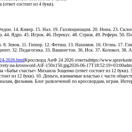
(ответ состоит из 4 букв).
Федон. 14. Кивер. 15. Нал. 19. Галлюцинация. 20. Нина. 23. Склон
. 44. Ядро. 45. Игрок. 46. Перекус. 48. Стриж. 49. Рефери. 50. По
п. 8. Зевок. 11. Гипюр. 12. Фетиш. 13. Нахимов. 16. Огонь. 17. Гли
иент. 32. Педагогика. 33. Вашингтон. 36. Иск. 37. Колокол. 38. А
-24-2026.html
Кроссворд АиФ 24 2026 ответы
https://www.spravkasl
otvety-na-krossword-AiF-150x150.jpg
2026-06-17T18:52:19+03:00
adm
 «Бабье счастье» Михаила Зощенко (ответ состоит из 12 букв). 3.
оит из 12 букв). 10. Деньги, взимаемые властью с части общества