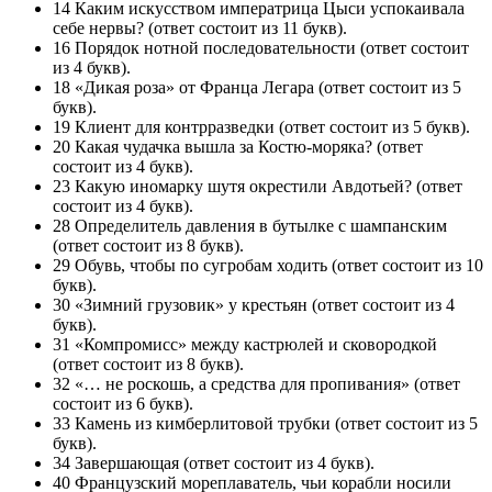
14 Каким искусством императрица Цыси успокаивала
себе нервы? (ответ состоит из 11 букв).
16 Порядок нотной последовательности (ответ состоит
из 4 букв).
18 «Дикая роза» от Франца Легара (ответ состоит из 5
букв).
19 Клиент для контрразведки (ответ состоит из 5 букв).
20 Какая чудачка вышла за Костю-моряка? (ответ
состоит из 4 букв).
23 Какую иномарку шутя окрестили Авдотьей? (ответ
состоит из 4 букв).
28 Определитель давления в бутылке с шампанским
(ответ состоит из 8 букв).
29 Обувь, чтобы по сугробам ходить (ответ состоит из 10
букв).
30 «Зимний грузовик» у крестьян (ответ состоит из 4
букв).
31 «Компромисс» между кастрюлей и сковородкой
(ответ состоит из 8 букв).
32 «… не роскошь, а средства для пропивания» (ответ
состоит из 6 букв).
33 Камень из кимберлитовой трубки (ответ состоит из 5
букв).
34 Завершающая (ответ состоит из 4 букв).
40 Французский мореплаватель, чьи корабли носили