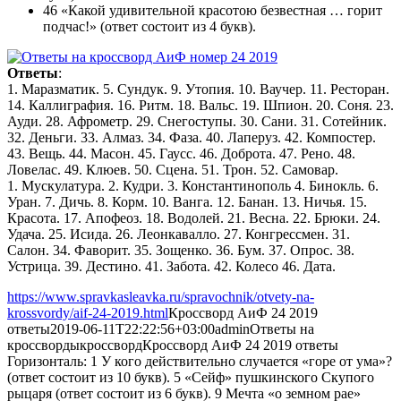
46 «Какой удивительной красотою безвестная … горит
подчас!» (ответ состоит из 4 букв).
Ответы
:
1. Маразматик. 5. Сундук. 9. Утопия. 10. Ваучер. 11. Ресторан.
14. Каллиграфия. 16. Ритм. 18. Вальс. 19. Шпион. 20. Соня. 23.
Ауди. 28. Афрометр. 29. Снегоступы. 30. Сани. 31. Сотейник.
32. Деньги. 33. Алмаз. 34. Фаза. 40. Лаперуз. 42. Компостер.
43. Вещь. 44. Масон. 45. Гаусс. 46. Доброта. 47. Рено. 48.
Ловелас. 49. Клюев. 50. Сцена. 51. Трон. 52. Самовар.
1. Мускулатура. 2. Кудри. 3. Константинополь 4. Бинокль. 6.
Уран. 7. Дичь. 8. Корм. 10. Ванга. 12. Банан. 13. Ничья. 15.
Красота. 17. Апофеоз. 18. Водолей. 21. Весна. 22. Брюки. 24.
Удача. 25. Исида. 26. Леонкавалло. 27. Конгрессмен. 31.
Салон. 34. Фаворит. 35. Зощенко. 36. Бум. 37. Опрос. 38.
Устрица. 39. Дестино. 41. Забота. 42. Колесо 46. Дата.
https://www.spravkasleavka.ru/spravochnik/otvety-na-
krossvordy/aif-24-2019.html
Кроссворд АиФ 24 2019
ответы
2019-06-11T22:22:56+03:00
admin
Ответы на
кроссворды
кроссворд
Кроссворд АиФ 24 2019 ответы
Горизонталь: 1 У кого действительно случается «горе от ума»?
(ответ состоит из 10 букв). 5 «Сейф» пушкинского Скупого
рыцаря (ответ состоит из 6 букв). 9 Мечта «о земном рае»