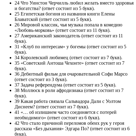
24 Что Уинстон Черчилль любил желать вместо здоровья
и богатства? (ответ состоит из 5 букв).
25 Египетская богиня из названия книги Елены
Блаватской (ответ состоит из 5 букв).
26 Мировой классик, чья музыка попала в комедию
«Любовь-морковь» (ответ состоит из 11 букв).
27 Американский законодатель (ответ состоит из 11
букв).
31 «Клуб по интересам» у богемы (ответ состоит из 5
букв).
34 Королевский любимец (ответ состоит из 7 букв).
35 «Советский Антоша Чехонте» (ответ состоит из 7
букв).
36 Дебютный фильм для очаровательной Софи Марсо
(ответ состоит из 3 букв).
37 Задача референдума (ответ состоит из 5 букв).
38 Моллюск в роли афродизиака (ответ состоит из 7
букв).
39 Какая работа связала Сальвадора Дали с Уолтом
Диснеем? (ответ состоит из 7 букв).
41 «… об излишнем часто соединяется с потерей
необходимого» (ответ состоит из 6 букв).
42 Что стало причиной переломов обеих рук у героя
рассказа «Без дыхания» Эдгара По? (ответ состоит из 6
букв).