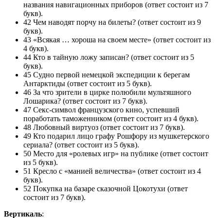
названия навигационных приборов (ответ состоит из 7
букв).
42 Чем наводят порчу на билеты? (ответ состоит из 9
букв).
43 «Всякая … хороша на своем месте» (ответ состоит из
4 букв).
44 Кто в тайную ложу записан? (ответ состоит из 5
букв).
45 Судно первой немецкой экспедиции к берегам
Антарктиды (ответ состоит из 5 букв).
46 За что зрители в цирке полюбили мультяшного
Лошарика? (ответ состоит из 7 букв).
47 Секс-символ французского кино, успевший
поработать таможенником (ответ состоит из 4 букв).
48 Любовный виртуоз (ответ состоит из 7 букв).
49 Кто подарил лицо графу Рошфору из мушкетерского
сериала? (ответ состоит из 5 букв).
50 Место для «ролевых игр» на публике (ответ состоит
из 5 букв).
51 Кресло с «манией величества» (ответ состоит из 4
букв).
52 Покупка на базаре сказочной Цокотухи (ответ
состоит из 7 букв).
Вертикаль
: