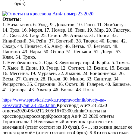
букв).
Ответы
:
1. Начальство. 6. Уход. 9. Довлатов. 10. Гюго. 11. Экибастуз.
14. Троя. 16. Мерея. 17. Номер. 18. Твен. 19. Мир. 20. Галстук.
21. Свая. 23. Табу. 25. Свист. 29. Анналы. 31. Попса. 32.
Индийский. 34. Рейн. 37. Богатый. 38. Творог. 40. Белка. 42.
Сахар. 44. Пилатес. 45. Альф. 46. Ветвь. 47. Бегемот. 48.
Папство. 49. Нары. 50. Отпор. 51. Леньяни. 52. Дверь. 53.
Клан. 54. Трико.
1. Неизбежность. 2. Ода. 3. Звукооператор. 4. Барби. 5. Томск.
7. Хьюз. 8. Дион. 10. Гувер. 12. Статист. 13. Веник. 15. Вокал.
16. Мессина. 19. Муравей. 22. Лыжня. 24. Бонбоньерка. 26.
Весы. 27. Свитер. 28. Псков. 30. Минос. 33. Санитар. 34.
Рыцарство. 35. Стражник. 36. Октет. 39. Галерея. 40. Башелье.
41. Детвора. 43. Аватар. 46. Волна. 48. Полк.
https://www.spravkasleavka.ru/spravochnik/otvety-na-
krossvordy/aif-23-2020.html
Кроссворд АиФ 23 2020
ответы
2020-06-02T23:05:16+03:00
admin
Ответы на
кроссворды
кроссворд
Кроссворд АиФ 23 2020 ответы
Горизонталь: 1 Неиссякаемый источник критических
замечаний (ответ состоит из 10 букв). 6 «… из жизни делает ее
неповторимой» (ответ состоит из 4 букв). 9 Кто из классиков