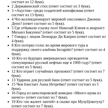
состоит из 12 букв).
2 Державинский стих (ответ состоит из 3 букв).
3 «Акустик» среди создателей кинофильма (ответ
состоит из 13 букв).
4 Что коллекционирует мировой секссимвол Джонни
Депп? (ответ состоит из 5 букв).
5 Где отбывали ссылку поэт Николай Клюев и анархист
Михаил Бакунин? (ответ состоит из 5 букв).
7 Говард с лицом Леонардо Ди Каприо (ответ состоит из
4 букв).
8 Кто потерял голос во время мирового тура в
поддержку своего альбома Incognito? (ответ состоит из 4
букв).
10 Кто из будущих американских президентов
спекулировал русской нефтью еще в 1909 году? (ответ
состоит из 5 букв).
12 Кто играет случайных прохожих? (ответ состоит из 7
букв).
13 Ударник для русской бани (ответ состоит из 5 букв).
15 Чем блистает Анна Нетребко? (ответ состоит из 5
букв).
16 Город из шекспировской комедии «Много шума из
ничего» (ответ состоит из 7 букв).
19 Кто «не жалеет лаптей» в сказке про Муху­Цокотуху?
(ответ состоит из 7 букв).