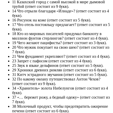
11 Казахский город с самой высокой в мире дымовой
трубой (ответ состоит из 9 букв).
14 Что отрыли благодаря «Илиаде»? (ответ состоит из 4
букв).
16 Рисунок на коже (ответ состоит из 5 букв).
17 Что отель постояльцу предлагает? (ответ состоит из 5
букв).
18 Кто из мировых писателей придумал банкноту в
миллион фунтов стерлингов? (ответ состоит из 4 букв).
19 Чего желают пацифисты? (ответ состоит из 3 букв).
20 Что мужик покупает на свою шею? (ответ состоит из
7 букв).
21 Чем фундамент укрепляют? (ответ состоит из 4 букв).
23 Запрет с пафосом (ответ состоит из 4 букв).
25 Звук в языке дельфинов (ответ состоит из 5 букв).
29 Хроники древних римлян (ответ состоит из 6 букв).
31 Китч эстрадного звучания (ответ состоит из 5 букв).
32 По какому океану путешествовал Антон Чехов?
(ответ состоит из 9 букв).
34 «Хранитель» золота Нибелунгов (ответ состоит из 4
букв).
37 «… бережет рожу, а бедный одежу» (ответ состоит из
7 букв).
38 Молочный продукт, чтобы предотвратить ожирение
печени (ответ состоит из 6 букв).