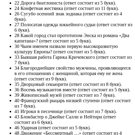
22 Дорога биатлониста (ответ состоит из 5 букв).
24 Конфетная жестянка (ответ состоит из 11 букв).
26 Сугубо осенний знак зодиака (ответ состоит из 4
букв).
27 Полосатая одежда хоккейного судьи (ответ состоит из
6 букв).
28 Какой город стал прототипом Энска из романа «Два
капитана»? (ответ состоит из 5 букв).
30 Чьим именем назвали первую высокоразвитую
культуру Европы? (ответ состоит из 5 букв).
33 Бывшая работа Гарика Кричевского (ответ состоит из
7 букв).
34 Благороднейшее свойство мужчины, проявляющееся
в его отношениях с женщиной, которая ему не жена
(ответ состоит из 9 букв).
35 Дворцовый секьюрити (ответ состоит из 8 букв).
36 Восемь музыкантов вместе (ответ состоит из 5 букв).
39 Живописный музей (ответ состоит из 7 букв).
40 Французский рыцарь низшей ступени (ответ состоит
из 7 букв).
41 Игроки в песочнице (ответ состоит из 7 букв).
43 Блокбастер о Джейке Салли и Нейтири (ответ
состоит из 6 букв).
46 Ударная (ответ состоит из 5 букв).
48 Движение «Бессмертный …» (ответ состоит из 4