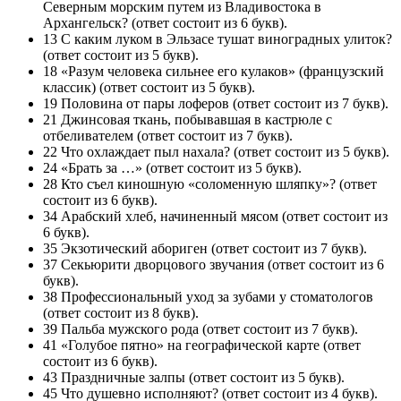
Северным морским путем из Владивостока в
Архангельск? (ответ состоит из 6 букв).
13 С каким луком в Эльзасе тушат виноградных улиток?
(ответ состоит из 5 букв).
18 «Разум человека сильнее его кулаков» (французский
классик) (ответ состоит из 5 букв).
19 Половина от пары лоферов (ответ состоит из 7 букв).
21 Джинсовая ткань, побывавшая в кастрюле с
отбеливателем (ответ состоит из 7 букв).
22 Что охлаждает пыл нахала? (ответ состоит из 5 букв).
24 «Брать за …» (ответ состоит из 5 букв).
28 Кто съел киношную «соломенную шляпку»? (ответ
состоит из 6 букв).
34 Арабский хлеб, начиненный мясом (ответ состоит из
6 букв).
35 Экзотический абориген (ответ состоит из 7 букв).
37 Секьюрити дворцового звучания (ответ состоит из 6
букв).
38 Профессиональный уход за зубами у стоматологов
(ответ состоит из 8 букв).
39 Пальба мужского рода (ответ состоит из 7 букв).
41 «Голубое пятно» на географической карте (ответ
состоит из 6 букв).
43 Праздничные залпы (ответ состоит из 5 букв).
45 Что душевно исполняют? (ответ состоит из 4 букв).