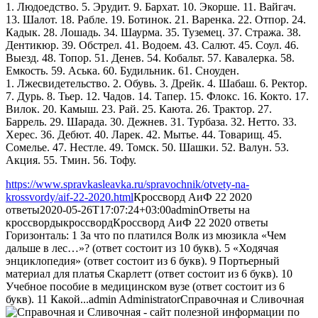
1. Людоедство. 5. Эрудит. 9. Бархат. 10. Экорше. 11. Вайгач.
13. Шалот. 18. Рабле. 19. Ботинок. 21. Варенка. 22. Отпор. 24.
Кадык. 28. Лошадь. 34. Шаурма. 35. Туземец. 37. Стража. 38.
Дентикюр. 39. Обстрел. 41. Водоем. 43. Салют. 45. Соул. 46.
Выезд. 48. Топор. 51. Денев. 54. Кобальт. 57. Кавалерка. 58.
Емкость. 59. Аська. 60. Будильник. 61. Сноуден.
1. Лжесвидетельство. 2. Обувь. 3. Дрейк. 4. Шабаш. 6. Ректор.
7. Дурь. 8. Тьер. 12. Чадов. 14. Тапер. 15. Флокс. 16. Кокто. 17.
Вилок. 20. Камыш. 23. Рай. 25. Каюта. 26. Трактор. 27.
Баррель. 29. Шарада. 30. Дежнев. 31. Турбаза. 32. Нетто. 33.
Херес. 36. Дебют. 40. Ларек. 42. Мытье. 44. Товарищ. 45.
Сомелье. 47. Нестле. 49. Томск. 50. Шашки. 52. Валун. 53.
Акция. 55. Тмин. 56. Тофу.
https://www.spravkasleavka.ru/spravochnik/otvety-na-
krossvordy/aif-22-2020.html
Кроссворд АиФ 22 2020
ответы
2020-05-26T17:07:24+03:00
admin
Ответы на
кроссворды
кроссворд
Кроссворд АиФ 22 2020 ответы
Горизонталь: 1 За что по платился Волк из мюзикла «Чем
дальше в лес…»? (ответ состоит из 10 букв). 5 «Ходячая
энциклопедия» (ответ состоит из 6 букв). 9 Портьерный
материал для платья Скарлетт (ответ состоит из 6 букв). 10
Учебное пособие в медицинском вузе (ответ состоит из 6
букв). 11 Какой...
admin
Administrator
Справочная и Сливочная