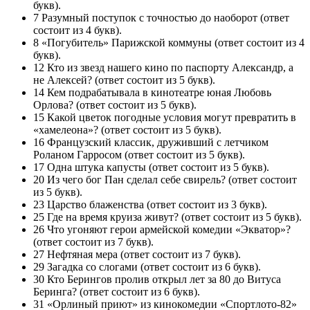
букв).
7 Разумный поступок с точностью до наоборот (ответ
состоит из 4 букв).
8 «Погубитель» Парижской коммуны (ответ состоит из 4
букв).
12 Кто из звезд нашего кино по паспорту Александр, а
не Алексей? (ответ состоит из 5 букв).
14 Кем подрабатывала в кинотеатре юная Любовь
Орлова? (ответ состоит из 5 букв).
15 Какой цветок погодные условия могут превратить в
«хамелеона»? (ответ состоит из 5 букв).
16 Французский классик, друживший с летчиком
Роланом Гарросом (ответ состоит из 5 букв).
17 Одна штука капусты (ответ состоит из 5 букв).
20 Из чего бог Пан сделал себе свирель? (ответ состоит
из 5 букв).
23 Царство блаженства (ответ состоит из 3 букв).
25 Где на время круиза живут? (ответ состоит из 5 букв).
26 Что угоняют герои армейской комедии «Экватор»?
(ответ состоит из 7 букв).
27 Нефтяная мера (ответ состоит из 7 букв).
29 Загадка со слогами (ответ состоит из 6 букв).
30 Кто Берингов пролив открыл лет за 80 до Витуса
Беринга? (ответ состоит из 6 букв).
31 «Орлиный приют» из кинокомедии «Спортлото-82»