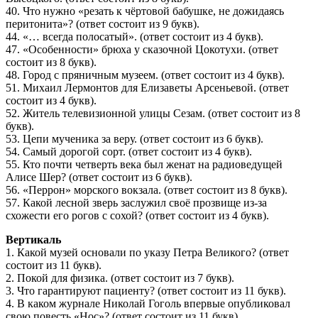
40. Что нужно «резать к чёртовой бабушке, не дожидаясь
перитонита»? (ответ состоит из 9 букв).
44. «… всегда полосатый». (ответ состоит из 4 букв).
47. «Особенности» брюха у сказочной Цокотухи. (ответ
состоит из 8 букв).
48. Город с пряничным музеем. (ответ состоит из 4 букв).
51. Михаил Лермонтов для Елизаветы Арсеньевой. (ответ
состоит из 4 букв).
52. Житель телевизионной улицы Сезам. (ответ состоит из 8
букв).
53. Цепи мученика за веру. (ответ состоит из 6 букв).
54. Самый дорогой сорт. (ответ состоит из 4 букв).
55. Кто почти четверть века был женат на радиоведущей
Алисе Шер? (ответ состоит из 6 букв).
56. «Перрон» морского вокзала. (ответ состоит из 8 букв).
57. Какой лесной зверь заслужил своё прозвище из-за
схожести его рогов с сохой? (ответ состоит из 4 букв).
Вертикаль
1. Какой музей основали по указу Петра Великого? (ответ
состоит из 11 букв).
2. Покой для физика. (ответ состоит из 7 букв).
3. Что гарантируют пациенту? (ответ состоит из 11 букв).
4. В каком журнале Николай Гоголь впервые опубликовал
свою повесть «Нос»? (ответ состоит из 11 букв).