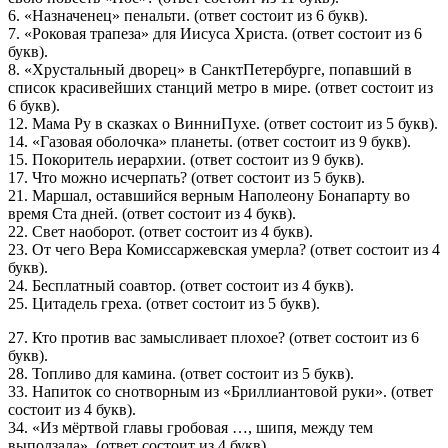
6. «Назначенец» пенальти. (ответ состоит из 6 букв).
7. «Роковая трапеза» для Иисуса Христа. (ответ состоит из 6
букв).
8. «Хрустальный дворец» в СанктПетербурге, попавший в
список красивейших станций метро в мире. (ответ состоит из
6 букв).
12. Мама Ру в сказках о ВинниПухе. (ответ состоит из 5 букв).
14. «Газовая оболочка» планеты. (ответ состоит из 9 букв).
15. Покоритель иерархии. (ответ состоит из 9 букв).
17. Что можно исчерпать? (ответ состоит из 5 букв).
21. Маршал, оставшийся верным Наполеону Бонапарту во
время Ста дней. (ответ состоит из 4 букв).
22. Свет наоборот. (ответ состоит из 4 букв).
23. От чего Вера Комиссаржевская умерла? (ответ состоит из 4
букв).
24. Бесплатный соавтор. (ответ состоит из 4 букв).
25. Цитадель греха. (ответ состоит из 5 букв).
27. Кто против вас замысливает плохое? (ответ состоит из 6
букв).
28. Топливо для камина. (ответ состоит из 5 букв).
33. Напиток со снотворным из «Бриллиантовой руки». (ответ
состоит из 4 букв).
34. «Из мёртвой главы гробовая …, шипя, между тем
выползала». (ответ состоит из 4 букв).