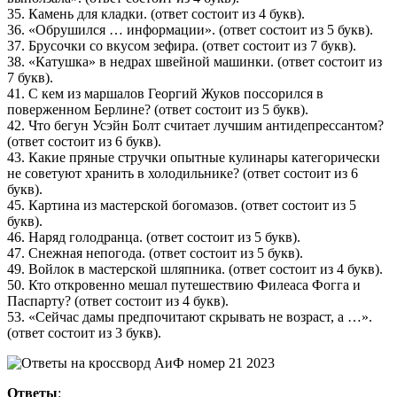
35. Камень для кладки. (ответ состоит из 4 букв).
36. «Обрушился … информации». (ответ состоит из 5 букв).
37. Брусочки со вкусом зефира. (ответ состоит из 7 букв).
38. «Катушка» в недрах швейной машинки. (ответ состоит из
7 букв).
41. С кем из маршалов Георгий Жуков поссорился в
поверженном Берлине? (ответ состоит из 5 букв).
42. Что бегун Усэйн Болт считает лучшим антидепрессантом?
(ответ состоит из 6 букв).
43. Какие пряные стручки опытные кулинары категорически
не советуют хранить в холодильнике? (ответ состоит из 6
букв).
45. Картина из мастерской богомазов. (ответ состоит из 5
букв).
46. Наряд голодранца. (ответ состоит из 5 букв).
47. Снежная непогода. (ответ состоит из 5 букв).
49. Войлок в мастерской шляпника. (ответ состоит из 4 букв).
50. Кто откровенно мешал путешествию Филеаса Фогга и
Паспарту? (ответ состоит из 4 букв).
53. «Сейчас дамы предпочитают скрывать не возраст, а …».
(ответ состоит из 3 букв).
Ответы
: