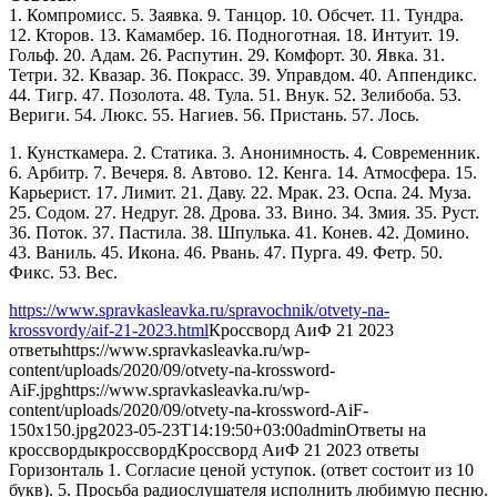
1. Компромисс. 5. Заявка. 9. Танцор. 10. Обсчет. 11. Тундра.
12. Кторов. 13. Камамбер. 16. Подноготная. 18. Интуит. 19.
Гольф. 20. Адам. 26. Распутин. 29. Комфорт. 30. Явка. 31.
Тетри. 32. Квазар. 36. Покрасс. 39. Управдом. 40. Аппендикс.
44. Тигр. 47. Позолота. 48. Тула. 51. Внук. 52. Зелибоба. 53.
Вериги. 54. Люкс. 55. Нагиев. 56. Пристань. 57. Лось.
1. Кунсткамера. 2. Статика. 3. Анонимность. 4. Современник.
6. Арбитр. 7. Вечеря. 8. Автово. 12. Кенга. 14. Атмосфера. 15.
Карьерист. 17. Лимит. 21. Даву. 22. Мрак. 23. Оспа. 24. Муза.
25. Содом. 27. Недруг. 28. Дрова. 33. Вино. 34. Змия. 35. Руст.
36. Поток. 37. Пастила. 38. Шпулька. 41. Конев. 42. Домино.
43. Ваниль. 45. Икона. 46. Рвань. 47. Пурга. 49. Фетр. 50.
Фикс. 53. Вес.
https://www.spravkasleavka.ru/spravochnik/otvety-na-
krossvordy/aif-21-2023.html
Кроссворд АиФ 21 2023
ответы
https://www.spravkasleavka.ru/wp-
content/uploads/2020/09/otvety-na-krossword-
AiF.jpg
https://www.spravkasleavka.ru/wp-
content/uploads/2020/09/otvety-na-krossword-AiF-
150x150.jpg
2023-05-23T14:19:50+03:00
admin
Ответы на
кроссворды
кроссворд
Кроссворд АиФ 21 2023 ответы
Горизонталь 1. Согласие ценой уступок. (ответ состоит из 10
букв). 5. Просьба радиослушателя исполнить любимую песню.