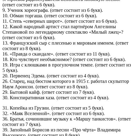
(ответ состоит из 6 букв).
9. Ученик хореографа. (ответ состоит из 6 букв).
10. Обман торгаша. (ответ состоит из 6 букв).
11. Степь «северных широт». (ответ состоит из 6 букв).
12. Какой народный артист стал партнёром Ангелины
Степановой по легендарному спектаклю «Милый лжец»?
(ответ состоит из 6 букв).
13. Французский сыр с плесенью и мировым именем. (ответ
состоит из 8 букв).
16. «Правда о скандале». (ответ состоит из 11 букв).
18. Кто чувствует необъяснимое? (ответ состоит из 6 букв).
19. Игра с клюшками в прогулочном темпе. (ответ состоит из
5 букв).
20. Первенец Эдема. (ответ состоит из 4 букв).
26. Старец, над бюстом которого в 1915 г. работал скульптор
Наум Аронсон. (ответ состоит из 8 букв).
29. Бытовой кайф. (ответ состоит из 7 букв).
30. Конспиративная хаза. (ответ состоит из 4 букв).
31. Копейка из Грузии. (ответ состоит из 5 букв).
32. «Маяк Вселенной». (ответ состоит из 6 букв).
36. Братья, сочинившие музыку к «Маршу танкистов». (ответ
состоит из 7 букв).
39. Запойный Борисов из песни «Про чёрта» Владимира
Высоцкого. (ответ состоит из 8 букв).