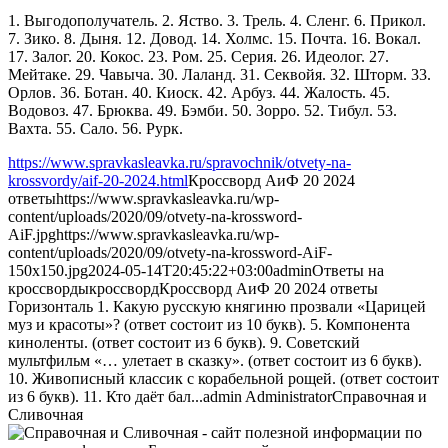
1. Выгодополучатель. 2. Яство. 3. Трель. 4. Сленг. 6. Прикол.
7. Зико. 8. Дыня. 12. Довод. 14. Холмс. 15. Почта. 16. Вокал.
17. Залог. 20. Кокос. 23. Ром. 25. Серия. 26. Идеолог. 27.
Мейтаке. 29. Чавыча. 30. Лаланд. 31. Секвойя. 32. Шторм. 33.
Орлов. 36. Ботан. 40. Киоск. 42. Арбуз. 44. Жалость. 45.
Водовоз. 47. Брюква. 49. Бэмби. 50. Зорро. 52. Тибул. 53.
Вахта. 55. Сало. 56. Рурк.
https://www.spravkasleavka.ru/spravochnik/otvety-na-
krossvordy/aif-20-2024.html
Кроссворд АиФ 20 2024
ответы
https://www.spravkasleavka.ru/wp-
content/uploads/2020/09/otvety-na-krossword-
AiF.jpg
https://www.spravkasleavka.ru/wp-
content/uploads/2020/09/otvety-na-krossword-AiF-
150x150.jpg
2024-05-14T20:45:22+03:00
admin
Ответы на
кроссворды
кроссворд
Кроссворд АиФ 20 2024 ответы
Горизонталь 1. Какую русскую княгиню прозвали «Царицей
муз и красоты»? (ответ состоит из 10 букв). 5. Компонента
киноленты. (ответ состоит из 6 букв). 9. Советский
мультфильм «… улетает в сказку». (ответ состоит из 6 букв).
10. Живописный классик с корабельной рощей. (ответ состоит
из 6 букв). 11. Кто даёт бал...
admin
Administrator
Справочная и
Сливочная