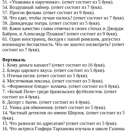
51. «Упаковка в наручники». (ответ состоит из 5 букв).
54. Воздушный лайнер. (ответ состоит из 7 букв).
57. Прогон фильма. (ответ состоит из 9 букв).
58. Что едят, чтобы лучше пилось? (ответ состоит из 7 букв).
59. Дивиденды театра. (ответ состоит из 5 букв).
60. Какое качество славы отмечал в своих стихах и Джордж
Байрон, и Александр Пушкин? (ответ состоит из 9 букв).
61. Один иностранец, беседуя с папой римским, допустил
вопиющую бестактность. Что он захотел посмотреть? (ответ
состоит из 7 букв).
Вертикаль
1. Кому деньги капают? (ответ состоит из 16 букв).
2. Блюдо царского вкуса. (ответ состоит из 5 букв).
3. Птичья песня. (ответ состоит из 5 букв).
4. Местечковая лексика. (ответ состоит из 5 букв).
6. «Фирменное блюдо» хохмача. (ответ состоит из 6 букв).
7. «Белый Пеле» среди бразильских футболистов. (ответ
состоит из 4 букв).
8. Десерт с бахчи. (ответ состоит из 4 букв).
12. Улика для обвинения. (ответ состоит из 5 букв).
14. Частный детектив по имени Шерлок. (ответ состоит из 5
букв).
15. Что разносят по адресатам? (ответ состоит из 5 букв).
16. Что актриса Глафира Тарханова изучала в школе Галины