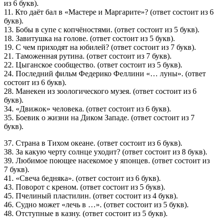
из 6 букв).
11. Кто даёт бал в «Мастере и Маргарите»? (ответ состоит из 6
букв).
13. Бобы в супе с копчёностями. (ответ состоит из 5 букв).
18. Завитушка на голове. (ответ состоит из 5 букв).
19. С чем приходят на юбилей? (ответ состоит из 7 букв).
21. Таможенная рутина. (ответ состоит из 7 букв).
22. Цыганское сообщество. (ответ состоит из 5 букв).
24. Последний фильм Федерико Феллини «… луны». (ответ
состоит из 6 букв).
28. Манекен из зоологического музея. (ответ состоит из 6
букв).
34. «Движок» человека. (ответ состоит из 6 букв).
35. Боевик о жизни на Диком Западе. (ответ состоит из 7
букв).
37. Страна в Тихом океане. (ответ состоит из 6 букв).
38. За какую черту солнце уходит? (ответ состоит из 8 букв).
39. Любимое поющее насекомое у японцев. (ответ состоит из
7 букв).
41. «Свеча бедняка». (ответ состоит из 6 букв).
43. Поворот с креном. (ответ состоит из 5 букв).
45. Пчелиный пластилин. (ответ состоит из 4 букв).
46. Судно может «лечь в …». (ответ состоит из 5 букв).
48. Отступные в казну. (ответ состоит из 5 букв).