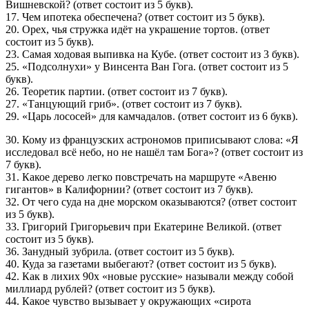
Вишневской? (ответ состоит из 5 букв).
17. Чем ипотека обеспечена? (ответ состоит из 5 букв).
20. Орех, чья стружка идёт на украшение тортов. (ответ
состоит из 5 букв).
23. Самая ходовая выпивка на Кубе. (ответ состоит из 3 букв).
25. «Подсолнухи» у Винсента Ван Гога. (ответ состоит из 5
букв).
26. Теоретик партии. (ответ состоит из 7 букв).
27. «Танцующий гриб». (ответ состоит из 7 букв).
29. «Царь лососей» для камчадалов. (ответ состоит из 6 букв).
30. Кому из французских астрономов приписывают слова: «Я
исследовал всё небо, но не нашёл там Бога»? (ответ состоит из
7 букв).
31. Какое дерево легко повстречать на маршруте «Авеню
гигантов» в Калифорнии? (ответ состоит из 7 букв).
32. От чего суда на дне морском оказываются? (ответ состоит
из 5 букв).
33. Григорий Григорьевич при Екатерине Великой. (ответ
состоит из 5 букв).
36. Занудный зубрила. (ответ состоит из 5 букв).
40. Куда за газетами выбегают? (ответ состоит из 5 букв).
42. Как в лихих 90­х «новые русские» на­зывали между собой
миллиард рублей? (ответ состоит из 5 букв).
44. Какое чувство вызывает у окружающих «сирота