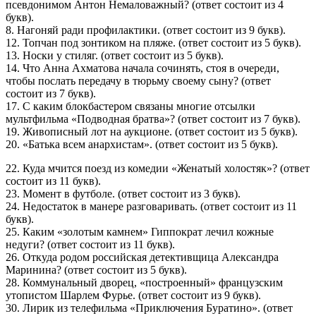
псевдонимом Антон Немаловажный? (ответ состоит из 4
букв).
8. Нагоняй ради профилактики. (ответ состоит из 9 букв).
12. Топчан под зонтиком на пляже. (ответ состоит из 5 букв).
13. Носки у стиляг. (ответ состоит из 5 букв).
14. Что Анна Ахматова начала сочинять, стоя в очереди,
чтобы послать передачу в тюрьму своему сыну? (ответ
состоит из 7 букв).
17. С каким блокбастером связаны многие отсылки
мультфильма «Подводная братва»? (ответ состоит из 7 букв).
19. Живописный лот на аукционе. (ответ состоит из 5 букв).
20. «Батька всем анархистам». (ответ состоит из 5 букв).
22. Куда мчится поезд из комедии «Женатый холостяк»? (ответ
состоит из 11 букв).
23. Момент в футболе. (ответ состоит из 3 букв).
24. Недостаток в манере разговаривать. (ответ состоит из 11
букв).
25. Каким «золотым камнем» Гиппократ лечил кожные
недуги? (ответ состоит из 11 букв).
26. Откуда родом российская детективщица Александра
Маринина? (ответ состоит из 5 букв).
28. Коммунальный дворец, «построенный» французским
утопистом Шарлем Фурье. (ответ состоит из 9 букв).
30. Лирик из телефильма «Приключения Буратино». (ответ