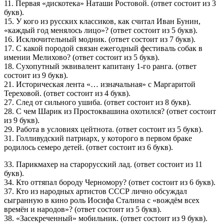
11. Первая «дискотека» Наташи Ростовой. (ответ состоит из 3
букв).
15. У кого из русских классиков, как считал Иван Бунин,
«каждый год менялось лицо»? (ответ состоит из 5 букв).
16. Исключительный модник. (ответ состоит из 7 букв).
17. С какой породой связан ежегодный фестиваль собак в
имении Мелихово? (ответ состоит из 5 букв).
18. Сухопутный эквивалент капитану 1-го ранга. (ответ
состоит из 9 букв).
21. Историческая лента «… изначальная» с Маргаритой
Тереховой. (ответ состоит из 4 букв).
27. След от сильного ушиба. (ответ состоит из 8 букв).
28. С чем Шарик из Простоквашина охотился? (ответ состоит
из 9 букв).
29. Работа в условиях цейтнота. (ответ состоит из 5 букв).
31. Голливудский патриарх, у которого в первом браке
родилось семеро детей. (ответ состоит из 6 букв).
33. Парикмахер на старорусский лад. (ответ состоит из 11
букв).
34. Кто оттяпал бороду Черномору? (ответ состоит из 6 букв).
37. Кто из народных артистов СССР лично обсуждал
сыгранную в кино роль Иосифа Сталина с «вождём всех
времён и народов»? (ответ состоит из 5 букв).
38. «Засекреченный» мобильник. (ответ состоит из 9 букв).