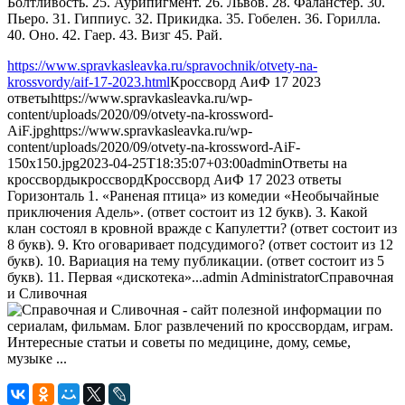
Болтливость. 25. Аурипигмент. 26. Львов. 28. Фаланстер. 30.
Пьеро. 31. Гиппиус. 32. Прикидка. 35. Гобелен. 36. Горилла.
40. Оно. 42. Гаер. 43. Визг 45. Рай.
https://www.spravkasleavka.ru/spravochnik/otvety-na-
krossvordy/aif-17-2023.html
Кроссворд АиФ 17 2023
ответы
https://www.spravkasleavka.ru/wp-
content/uploads/2020/09/otvety-na-krossword-
AiF.jpg
https://www.spravkasleavka.ru/wp-
content/uploads/2020/09/otvety-na-krossword-AiF-
150x150.jpg
2023-04-25T18:35:07+03:00
admin
Ответы на
кроссворды
кроссворд
Кроссворд АиФ 17 2023 ответы
Горизонталь 1. «Раненая птица» из комедии «Необычайные
приключения Адель». (ответ состоит из 12 букв). 3. Какой
клан состоял в кровной вражде с Капулетти? (ответ состоит из
8 букв). 9. Кто оговаривает подсудимого? (ответ состоит из 12
букв). 10. Вариация на тему публикации. (ответ состоит из 5
букв). 11. Первая «дискотека»...
admin
Administrator
Справочная
и Сливочная