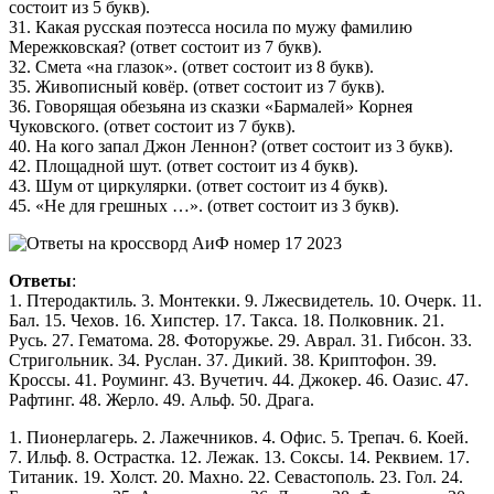
состоит из 5 букв).
31. Какая русская поэтесса носила по мужу фамилию
Мережковская? (ответ состоит из 7 букв).
32. Смета «на глазок». (ответ состоит из 8 букв).
35. Живописный ковёр. (ответ состоит из 7 букв).
36. Говорящая обезьяна из сказки «Бармалей» Корнея
Чуковского. (ответ состоит из 7 букв).
40. На кого запал Джон Леннон? (ответ состоит из 3 букв).
42. Площадной шут. (ответ состоит из 4 букв).
43. Шум от циркулярки. (ответ состоит из 4 букв).
45. «Не для грешных …». (ответ состоит из 3 букв).
Ответы
:
1. Птеродактиль. 3. Монтекки. 9. Лжесвидетель. 10. Очерк. 11.
Бал. 15. Чехов. 16. Хипстер. 17. Такса. 18. Полковник. 21.
Русь. 27. Гематома. 28. Фоторужье. 29. Аврал. 31. Гибсон. 33.
Стригольник. 34. Руслан. 37. Дикий. 38. Криптофон. 39.
Кроссы. 41. Роуминг. 43. Вучетич. 44. Джокер. 46. Оазис. 47.
Рафтинг. 48. Жерло. 49. Альф. 50. Драга.
1. Пионерлагерь. 2. Лажечников. 4. Офис. 5. Трепач. 6. Коей.
7. Ильф. 8. Острастка. 12. Лежак. 13. Соксы. 14. Реквием. 17.
Титаник. 19. Холст. 20. Махно. 22. Севастополь. 23. Гол. 24.