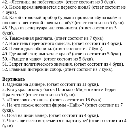
42. «Лестница на побегушках». (ответ состоит из 9 букв).
43. Какое время начинается с первого июня? (ответ состоит из
4 букв).
44. Какой столовый прибор бурлаки прозвали «бутызкой» и
носили за ленточкой шляпы на лбу? (ответ состоит из 5 букв).
45. Чудо из репертуара иллюзиониста. (ответ состоит из 5
букв).
46. Таможенная расплата. (ответ состоит из 7 букв).
47. Носитель переносного смысла. (ответ состоит из 4 букв).
48. Пешеходная обочина. (ответ состоит из 7 букв).
49. Где живёт тот, чья хата с краю? (ответ состоит из 5 букв).
50. «Рыщет в чаще». (ответ состоит из 5 букв).
51. Запрет политического значения. (ответ состоит из 4 букв).
52. Главный питерский собор. (ответ состоит из 7 букв).
Вертикаль
1. Одежда на дайвере. (ответ состоит из 11 букв).
2. Кто украл огонь у богов Плоского Мира в книге Терри
Пратчетта? (ответ состоит из 5 букв).
3. «Поголовье страны». (ответ состоит из 16 букв).
4. На что похож логотип фирмы «Найк»? (ответ состоит из 7
букв).
6. Осёл на иной манер. (ответ состоит из 4 букв).
7. Что чаще всего встречается в партитуре? (ответ состоит из 4
букв).