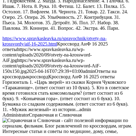
1. Гидрокостюм. 2. Мазда. 3. Народонаселение. 4. Галочка. 6.
Ишак. 7. Нота. 8. Рука. 10. Фетиш. 12. Балет. 13. Пилка. 15.
Остолоп. 17. Вифлеем. 18. Чернота. 21. Товар. 22. Такси. 24.
Озеро. 25. Опера. 26. Улыбчивость. 27. Контрибуция. 31.
Пьеса. 34. Молотов. 35. Детройт. 36. Пол. 37. Набор. 38.
Павлова. 39. Коннери. 41. Вопрос. 42. Экстра. 46. Пари.
https://www.spravkasleavka.ru/spravochnik/otvety-na-
krossvordy/aif-16-2025.html
Кроссворд АиФ 16 2025
ответы
https://www.spravkasleavka.ru/wp-
content/uploads/2020/09/otvety-na-krossword-
AiF.jpg
https://www.spravkasleavka.ru/wp-
content/uploads/2020/09/otvety-na-krossword-AiF-
150x150.jpg
2025-04-16T07:29:39+03:00
admin
Ответы на
кроссворды
кроссворд
Кроссворд АиФ 16 2025 ответы
Горизонталь 1. «Царь зверей» из сказки Корнея Чуковского
«Тараканище». (ответ состоит из 10 букв). 5. Кто в советское
время готовился стать комсомольцем? (ответ состоит из 6
букв). 9. «Коньячная гора». (ответ состоит из 6 букв). 10.
Бумажка со сладким содержимым. (ответ состоит из 6 букв).
11. «Мужик железный» из истории...
admin
Administrator
Справочная и Сливочная