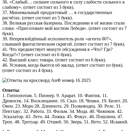
36. «Слабый… сильнее сильного в силу слабости сильного к
слабому». (ответ состоит из 3 букв).
37. Минимальный продуктовый … в государственных
расчётах. (ответ состоит из 5 букв).
38. Великая русская балерина. Последними в её жизни стали
слова: «Приготовьте мой костюм Лебедя». (ответ состоит из 7
букв).
39. Непревзойдённый исполнитель роли «агента 007»,
слывший фантастическим скрягой. (ответ состоит из 7 букв).
41. Что предшествует минуте обсуждения в «Что? Где?
Когда?»? (ответ состоит из 6 букв).
42. Высший класс товара. (ответ состоит из 6 букв).
46. Условия, когда бьются об заклад. (ответ состоит из букв).
(ответ состоит из 4 букв).
Ответы
:
1. Гиппопотам. 5. Пионер. 9. Арарат. 10. Фантик. 11.
Дровосек. 14. Восклицание. 16. Сказ. 18. Чешки. 19. Билет. 20.
Овен. 23. Моро 28. Длиннота. 29. Полководец. 30. Реле. 31.
Пентхаус. 32. Работа. 33. Фильм. 34. Мода. 40. Чижиков. 42.
Эскалатор. 43. Лето. 44. Ложка. 45. Фокус. 46. Пошлина. 47.
Троп. 48. Тротуар. 49. Отшиб. 50. Зверь. 51. Вето. 52. Исаакий.