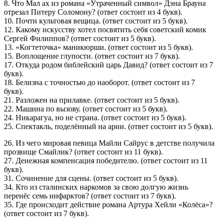
8. Что Мал ах из романа «Утраченный символ» Дэна Брауна
отрезал Питеру Соломону? (ответ состоит из 4 букв).
10. Почти культовая вещица. (ответ состоит из 5 букв).
12. Какому искусству хотел посвятить себя советский комик
Сергей Филиппов? (ответ состоит из 5 букв).
13. «Когтеточка» маникюрши. (ответ состоит из 5 букв).
15. Воплощение глупости. (ответ состоит из 7 букв).
17. Откуда родом библейский царь Давид? (ответ состоит из 7
букв).
18. Белизна с точностью до наоборот. (ответ состоит из 7
букв).
21. Разложен на прилавке. (ответ состоит из 5 букв).
22. Машина по вызову. (ответ состоит из 5 букв).
24. Никарагуа, но не страна. (ответ состоит из 5 букв).
25. Спектакль, поделённый на арии. (ответ состоит из 5 букв).
26. Из чего мировая певица Майли Сайрус в детстве получила
прозвище Смайлик? (ответ состоит из 11 букв).
27. Денежная компенсация победителю. (ответ состоит из 11
букв).
31. Сочинение для сцены. (ответ состоит из 5 букв).
34. Кто из сталинских наркомов за свою долгую жизнь
перенёс семь инфарктов? (ответ состоит из 7 букв).
35. Где происходит действие романа Артура Хейли «Колёса»?
(ответ состоит из 7 букв).