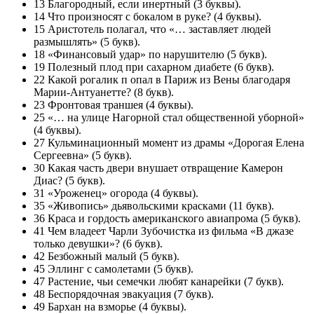
13 Благородный, если инертный (3 буквы).
14 Что произносят с бокалом в руке? (4 буквы).
15 Аристотель полагал, что «… заставляет людей
размышлять» (5 букв).
18 «Финансовый удар» по нарушителю (5 букв).
19 Полезный плод при сахарном диабете (6 букв).
22 Какой рогалик п опал в Париж из Вены благодаря
Марии-Антуанетте? (8 букв).
23 Фронтовая траншея (4 буквы).
25 «… на улице Нагорной стал общественной уборной»
(4 буквы).
27 Кульминационный момент из драмы «Дорогая Елена
Сергеевна» (5 букв).
30 Какая часть двери внушает отвращение Камерон
Диас? (5 букв).
31 «Уроженец» огорода (4 буквы).
35 «Живопись» дьявольскими красками (11 букв).
36 Краса и гордость американского авиапрома (5 букв).
41 Чем владеет Чарли Зубочистка из фильма «В джазе
только девушки»? (6 букв).
42 Безбожный малый (5 букв).
45 Эллинг с самолетами (5 букв).
47 Растение, чьи семечки любят канарейки (7 букв).
48 Беспорядочная эвакуация (7 букв).
49 Бархан на взморье (4 буквы).