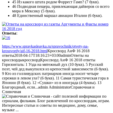
45 Из какого штата родом Форрест Гамп? (7 букв).
46 Подводная пещера, привлекающая дайверов со всего
мира в Мексику (5 букв).
48 Единственный маршал авиации Италии (6 букв).
Ответы
:
https://www.spravkasleavka.ru/spravochnik/otvety-na-
krossvordy/aif-16-2018.html
Кроссворд АиФ 16 2018
ответы
2018-04-17T18:16:23+03:00
admin
Ответы на
кроссворды
кроссворд
Кроссворд АиФ 16 2018 ответы
Горизонталь: 1 Узда на мятежный дух (10 букв). 5 Русский
поэт, чей дед выкупился из крепостной зависимости (6 букв).
9 Кто из голливудских патриархов иногда носит четыре
сережки в левом ухе? (6 букв). 11 Самая туристическая гора в
Японии (8 букв). 12 «Сушки» из в инограда (4 буквы). 13
Благородный, если...
admin
Administrator
Справочная и
Сливочная