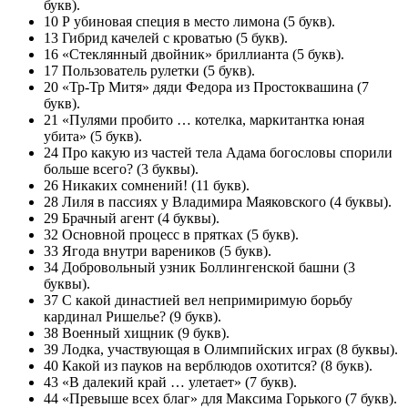
букв).
10 Р убиновая специя в место лимона (5 букв).
13 Гибрид качелей с кроватью (5 букв).
16 «Стеклянный двойник» бриллианта (5 букв).
17 Пользователь рулетки (5 букв).
20 «Тр-Тр Митя» дяди Федора из Простоквашина (7
букв).
21 «Пулями пробито … котелка, маркитантка юная
убита» (5 букв).
24 Про какую из частей тела Адама богословы спорили
больше всего? (3 буквы).
26 Никаких сомнений! (11 букв).
28 Лиля в пассиях у Владимира Маяковского (4 буквы).
29 Брачный агент (4 буквы).
32 Основной процесс в прятках (5 букв).
33 Ягода внутри вареников (5 букв).
34 Добровольный узник Боллингенской башни (3
буквы).
37 С какой династией вел непримиримую борьбу
кардинал Ришелье? (9 букв).
38 Военный хищник (9 букв).
39 Лодка, участвующая в Олимпийских играх (8 буквы).
40 Какой из пауков на верблюдов охотится? (8 букв).
43 «В далекий край … улетает» (7 букв).
44 «Превыше всех благ» для Максима Горького (7 букв).