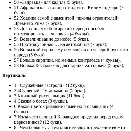
50 «Заправка» для кадила (5 букв).
51 Африканская столица с видом на Килиманджаро (7
букв).
52 Хозяйка самой знаменитой «школы отравителей»
Древнего Рима (7 букв).
53 Доказано, что болгарский перец способен
стимулировать … человека (4 буквы).
54 Возвеличивание до небес (5 букв).
55 Противоугонная … на автомобиле (7 букв).
56 Волжский город с музеем мифов и суеверий русского
народа (5 букв).
57 Больше скрипки, но меньше контрабаса (4 буквы).
58 Волька Костыльков для старика Хоттабыча (5 букв).
Вертикаль
:
1 «Служебные гастроли» (12 букв).
2 «Сушеный Т утанхамон» (5 букв).
3 Книжный рисовальщик (11 букв).
4 Сказка о богах (3 буквы).
6 Какой цветок римляне Гименею п освящали? (4
буквы).
7 Из-за чего великий Караваджо предстал перед судом
церковников? (12 букв).
8 «Чем больше …, тем опаснее злоупотребление ею» (6