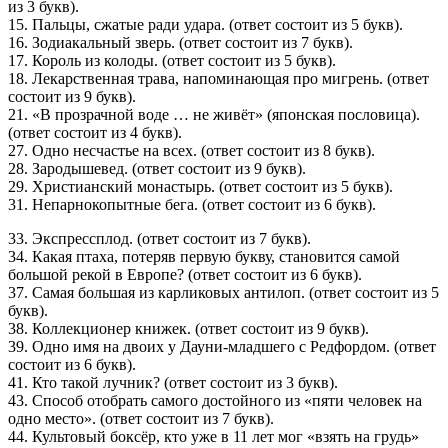
из 3 букв).
15. Пальцы, сжатые ради удара. (ответ состоит из 5 букв).
16. Зодиакальный зверь. (ответ состоит из 7 букв).
17. Король из колоды. (ответ состоит из 5 букв).
18. Лекарственная трава, напоминающая про мигрень. (ответ
состоит из 9 букв).
21. «В прозрачной воде … не живёт» (японская пословица).
(ответ состоит из 4 букв).
27. Одно несчастье на всех. (ответ состоит из 8 букв).
28. Зародышевед. (ответ состоит из 9 букв).
29. Христианский монастырь. (ответ состоит из 5 букв).
31. Непарнокопытные бега. (ответ состоит из 6 букв).
33. Экспрессплод. (ответ состоит из 7 букв).
34. Какая птаха, потеряв первую букву, становится самой
большой рекой в Европе? (ответ состоит из 6 букв).
37. Самая большая из карликовых антилоп. (ответ состоит из 5
букв).
38. Коллекционер книжек. (ответ состоит из 9 букв).
39. Одно имя на двоих у Дауни-младшего с Редфордом. (ответ
состоит из 6 букв).
41. Кто такой лучник? (ответ состоит из 3 букв).
43. Способ отобрать самого достойного из «пяти человек на
одно место». (ответ состоит из 7 букв).
44. Культовый боксёр, кто уже в 11 лет мог «взять на грудь»