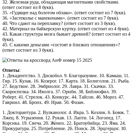
32. Железная руда, обладающая магнитными свойствами.
(ответ состоит из 8 букв).
35. «Гудящее над болотом облако». (ответ состоит из 7 букв).
36. «Застеколье с манекенами». (ответ состоит из 7 букв).
40. Что сдают на переплавку? (ответ состоит из 3 букв).
42. Материал на байкерскую куртку. (ответ состоит из 4 букв).
43. Какая структура мозга бывает древней? (ответ состоит из 4
букв).
45. С какими деньгами «состоят в близких отношениях»?
(ответ состоит из 3 букв).
Ответы
:
1. Декадентство. 3. Дискобол. 9. Благоразумие. 10. Камыш. 11.
Гир. 15. Кулак. 16. Козерог. 17. Карта. 18. Болиголов. 21. Рыба.
27. Бедствие. 28. Эмбриолог. 29. Лавра. 31. Скачки. 33.
Скороспелка. 34. Иволга. 37. Ориби. 38. Библиофил. 39.
Роберт. 41. Стрелок. 43. Конкурс. 44. Тайсон. 46. Мороз. 47.
Гавриил. 48. Бронх. 49. Нрав. 50. Фазан.
1. Докторантура. 2. Вулканолог. 4. Икра. 5. Козлик. 6. Бомж. 7.
Лжец. 8. Угрызения. 12. Рукав. 13. Лапти. 14. Логопед. 17.
Корсика. 19. Свеча. 20. Жених. 22. Братоубийца. 23. Яма. 24.
Прокуратура. 25. Потребление. 26. Поиск. 28. Эрцгерцог. 30.