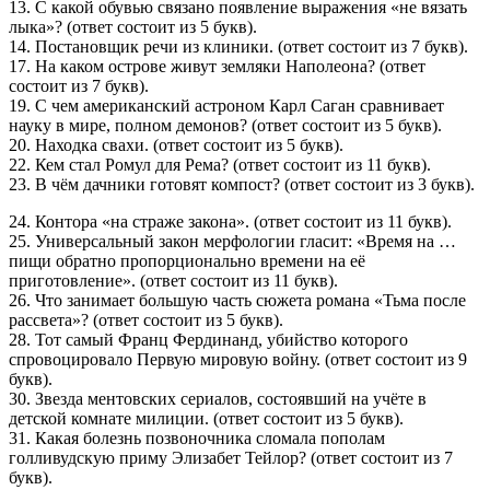
13. С какой обувью связано появление выражения «не вязать
лыка»? (ответ состоит из 5 букв).
14. Постановщик речи из клиники. (ответ состоит из 7 букв).
17. На каком острове живут земляки Наполеона? (ответ
состоит из 7 букв).
19. С чем американский астроном Карл Саган сравнивает
науку в мире, полном демонов? (ответ состоит из 5 букв).
20. Находка свахи. (ответ состоит из 5 букв).
22. Кем стал Ромул для Рема? (ответ состоит из 11 букв).
23. В чём дачники готовят компост? (ответ состоит из 3 букв).
24. Контора «на страже закона». (ответ состоит из 11 букв).
25. Универсальный закон мерфологии гласит: «Время на …
пищи обратно пропорционально времени на её
приготовление». (ответ состоит из 11 букв).
26. Что занимает большую часть сюжета романа «Тьма после
рассвета»? (ответ состоит из 5 букв).
28. Тот самый Франц Фердинанд, убийство которого
спровоцировало Первую мировую войну. (ответ состоит из 9
букв).
30. Звезда ментовских сериалов, состоявший на учёте в
детской комнате милиции. (ответ состоит из 5 букв).
31. Какая болезнь позвоночника сломала пополам
голливудскую приму Элизабет Тейлор? (ответ состоит из 7
букв).