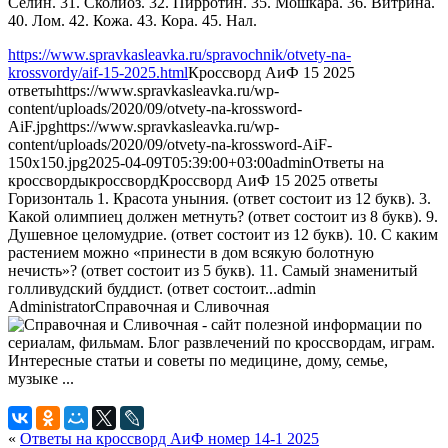
Селин. 31. Сколиоз. 32. Пирротин. 35. Мошкара. 36. Витрина.
40. Лом. 42. Кожа. 43. Кора. 45. Нал.
https://www.spravkasleavka.ru/spravochnik/otvety-na-
krossvordy/aif-15-2025.html
Кроссворд АиФ 15 2025
ответы
https://www.spravkasleavka.ru/wp-
content/uploads/2020/09/otvety-na-krossword-
AiF.jpg
https://www.spravkasleavka.ru/wp-
content/uploads/2020/09/otvety-na-krossword-AiF-
150x150.jpg
2025-04-09T05:39:00+03:00
admin
Ответы на
кроссворды
кроссворд
Кроссворд АиФ 15 2025 ответы
Горизонталь 1. Красота уныния. (ответ состоит из 12 букв). 3.
Какой олимпиец должен метнуть? (ответ состоит из 8 букв). 9.
Душевное целомудрие. (ответ состоит из 12 букв). 10. С каким
растением можно «принести в дом всякую болотную
нечисть»? (ответ состоит из 5 букв). 11. Самый знаменитый
голливудский буддист. (ответ состоит...
admin
Administrator
Справочная и Сливочная
«
Ответы на кроссворд АиФ номер 14-1 2025